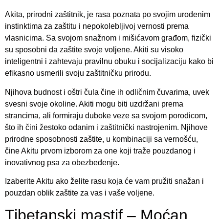
Akita, prirodni zaštitnik, je rasa poznata po svojim urođenim
instinktima za zaštitu i nepokolebljivoj vernosti prema
vlasnicima. Sa svojom snažnom i mišićavom građom, fizički
su sposobni da zaštite svoje voljene. Akiti su visoko
inteligentni i zahtevaju pravilnu obuku i socijalizaciju kako bi
efikasno usmerili svoju zaštitničku prirodu.
Njihova budnost i oštri čula čine ih odličnim čuvarima, uvek
svesni svoje okoline. Akiti mogu biti uzdržani prema
strancima, ali formiraju duboke veze sa svojom porodicom,
što ih čini žestoko odanim i zaštitnički nastrojenim. Njihove
prirodne sposobnosti zaštite, u kombinaciji sa vernošću,
čine Akitu prvom izborom za one koji traže pouzdanog i
inovativnog psa za obezbeđenje.
Izaberite Akitu ako želite rasu koja će vam pružiti snažan i
pouzdan oblik zaštite za vas i vaše voljene.
Tibetanski mastif – Moćan