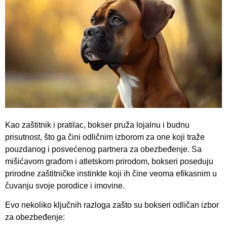
Kao zaštitnik i pratilac, bokser pruža lojalnu i budnu
prisutnost, što ga čini odličnim izborom za one koji traže
pouzdanog i posvećenog partnera za obezbeđenje. Sa
mišićavom građom i atletskom prirodom, bokseri poseduju
prirodne zaštitničke instinkte koji ih čine veoma efikasnim u
čuvanju svoje porodice i imovine.
Evo nekoliko ključnih razloga zašto su bokseri odličan izbor
za obezbeđenje: