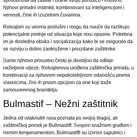
sposobnosti da zaštite i brane svoju porodicu i imovinu.
Njihovi prirodni instinkti, kombinovani sa inteligencijom i
vernosti, čine ih izuzetnim čuvarima.
Rotvajleri su veoma poslušni i mogu da nauče da razlikuju
potencijalne pretnje od situacija koje nisu opasne. Potrebna
im je dosledna obuka i socijalizacija kako bi se osiguralo da
se razviju u dobro zaokružene i pouzdane zaštitnike.
Samo njihovo prisustvo često je dovoljno da odbije
neželjene uljeze. Rotvajlerova urođena zaštitnička priroda, u
kombinaciji sa njihovom nepokolebljivom odanošću prema
vlasnicima, čini ih prvom opcijom za one koji traže
samouverenog branitelja.
Bulmastif – Nežni zaštitnik
Jedna od istaknutih rasa poznata po svojoj blagoj, ali
zaštitničkoj prirodi je Bullmastiff. Svojom snažnom građom i
mirnim temperamentom, Bullmastiffi su izvrsni saputnici i