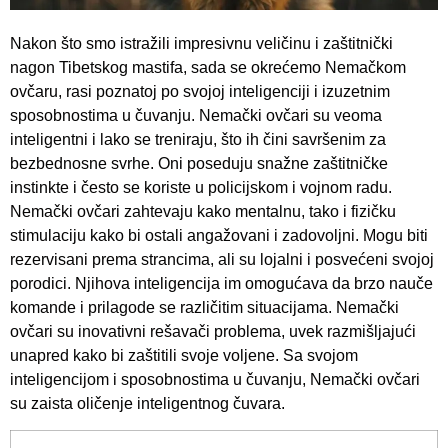
Nakon što smo istražili impresivnu veličinu i zaštitnički
nagon Tibetskog mastifa, sada se okrećemo Nemačkom
ovčaru, rasi poznatoj po svojoj inteligenciji i izuzetnim
sposobnostima u čuvanju. Nemački ovčari su veoma
inteligentni i lako se treniraju, što ih čini savršenim za
bezbednosne svrhe. Oni poseduju snažne zaštitničke
instinkte i često se koriste u policijskom i vojnom radu.
Nemački ovčari zahtevaju kako mentalnu, tako i fizičku
stimulaciju kako bi ostali angažovani i zadovoljni. Mogu biti
rezervisani prema strancima, ali su lojalni i posvećeni svojoj
porodici. Njihova inteligencija im omogućava da brzo nauče
komande i prilagode se različitim situacijama. Nemački
ovčari su inovativni rešavači problema, uvek razmišljajući
unapred kako bi zaštitili svoje voljene. Sa svojom
inteligencijom i sposobnostima u čuvanju, Nemački ovčari
su zaista oličenje inteligentnog čuvara.