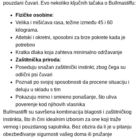
pouzdani čuvari. Evo nekoliko ključnih tačaka o Bullmastiffu:
Fizičke osobine
:
Velika i mišićava rasa, težine između 45 i 60
kilograma.
Atletski i okretni, sposobni za brze pokrete kada je
potrebno
Kratka dlaka koja zahteva minimalno održavanje
Zaštitnička priroda
:
Poseduju snažan zaštitnički instinkt, zbog čega su
odlični psi čuvari
Poznati po svojoj sposobnosti da procene situaciju i
deluju u skladu s tim
Pokazuju mirno i smireno ponašanje, što uliva
poverenje kod njihovih vlasnika
Bullmastiffi su savršena kombinacija blagosti i zaštitničkog
instinkta, što ih čini idealnim izborom za one koji traže
vernog i pouzdanog saputnika. Bez obzira da li je u pitanju
obezbeđivanje sigurnosti vašeg doma ili pružanje