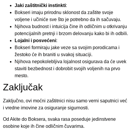
Jaki zaštitnički instinkti
:
Bokseri imaju prirodnu sklonost da zaštite svoje
voljene i učiniće sve što je potrebno da ih sačuvaju.
Njihova budnost i intuicija čine ih odličnim u otkrivanju
potencijalnih pretnji i brzom delovanju kako bi ih odbili.
Lojalni i posvećeni
:
Bokseri formiraju jake veze sa svojim porodicama i
žestoko će ih braniti u svakoj situaciji.
Njihova nepokolebljiva lojalnost osigurava da će uvek
staviti bezbednost i dobrobit svojih voljenih na prvo
mesto.
Zaključak
Zaključno, ovi moćni zaštitnici nisu samo verni saputnici već
i vredne imovine za osiguranje sigurnosti.
Od Akite do Boksera, svaka rasa poseduje jedinstvene
osobine koje ih čine odličnim čuvarima.