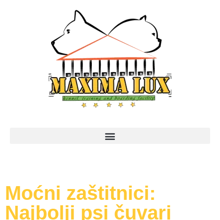
Moćni zaštitnici:
Najbolji psi čuvari