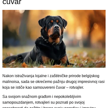
čuvar
Nakon istraživanja lojalne i zaštitničke prirode belgijskog
malinoisa, sada se okrećemo pažnju drugoj impresivnoj rasi
koja se ističe kao samouvereni čuvar – rotvajler.
Sa svojom snažnom građom i nepokolebljivim
samopouzdanjem, rotvajleri su poznati po svojoj