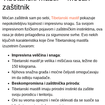
zaštitnik
Moćan zaštitnik sam po sebi,
Tibetanski mastif
pokazuje
nepokolebljivu lojalnost i impresivnu snagu. Sa svojom
impresivnom fizičkom pojavom i zaštitničkim instinktima, ova
rasa je dobro prilagođena za sigurnosne svrhe. Evo nekih
ključnih karakteristika koje čine Tibetanskog mastifa
izuzetnim čuvarom:
Impresivna veličina i snaga
:
Tibetanski mastif je velika i mišićava rasa, težine do
150 kilograma.
Njihova snažna građa i moćne čeljusti omogućavaju
im da odbiju napadače.
Beskompromisna i zaštitnička priroda
:
Tibetanski mastifi imaju prirodni instinkt da zaštite
svoju porodicu i teritoriju.
Oni su veoma oprezni i neće oklevati da se suoče sa