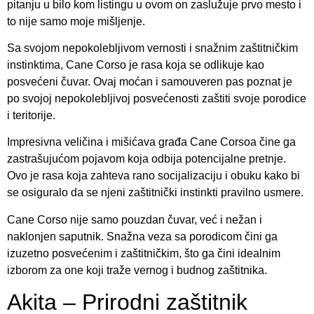
pitanju u bilo kom listingu u ovom on zaslužuje prvo mesto i
to nije samo moje mišljenje.
Sa svojom nepokolebljivom vernosti i snažnim zaštitničkim
instinktima, Cane Corso je rasa koja se odlikuje kao
posvećeni čuvar. Ovaj moćan i samouveren pas poznat je
po svojoj nepokolebljivoj posvećenosti zaštiti svoje porodice
i teritorije.
Impresivna veličina i mišićava građa Cane Corsoa čine ga
zastrašujućom pojavom koja odbija potencijalne pretnje.
Ovo je rasa koja zahteva rano socijalizaciju i obuku kako bi
se osiguralo da se njeni zaštitnički instinkti pravilno usmere.
Cane Corso nije samo pouzdan čuvar, već i nežan i
naklonjen saputnik. Snažna veza sa porodicom čini ga
izuzetno posvećenim i zaštitničkim, što ga čini idealnim
izborom za one koji traže vernog i budnog zaštitnika.
Akita – Prirodni zaštitnik