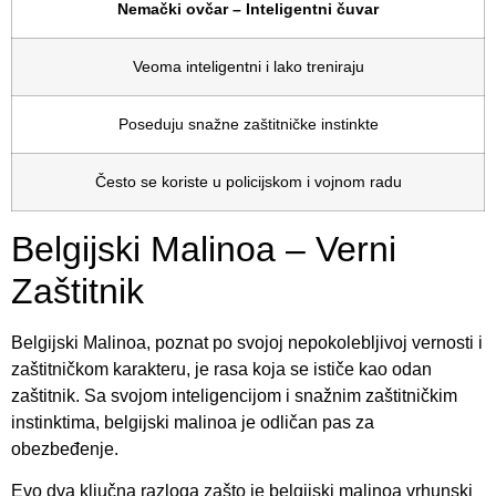
Nemački ovčar – Inteligentni čuvar
Veoma inteligentni i lako treniraju
Poseduju snažne zaštitničke instinkte
Često se koriste u policijskom i vojnom radu
Belgijski Malinoa – Verni
Zaštitnik
Belgijski Malinoa, poznat po svojoj nepokolebljivoj vernosti i
zaštitničkom karakteru, je rasa koja se ističe kao odan
zaštitnik. Sa svojom inteligencijom i snažnim zaštitničkim
instinktima, belgijski malinoa je odličan pas za
obezbeđenje.
Evo dva ključna razloga zašto je belgijski malinoa vrhunski