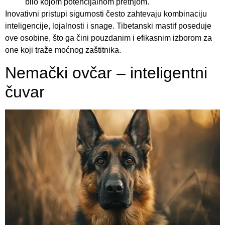
bilo kojom potencijalnom pretnjom.
Inovativni pristupi sigurnosti često zahtevaju kombinaciju
inteligencije, lojalnosti i snage. Tibetanski mastif poseduje
ove osobine, što ga čini pouzdanim i efikasnim izborom za
one koji traže moćnog zaštitnika.
Nemački ovčar – inteligentni
čuvar