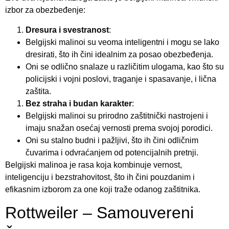
izbor za obezbeđenje:
Dresura i svestranost
:
Belgijski malinoi su veoma inteligentni i mogu se lako
dresirati, što ih čini idealnim za posao obezbeđenja.
Oni se odlično snalaze u različitim ulogama, kao što su
policijski i vojni poslovi, traganje i spasavanje, i lična
zaštita.
Bez straha i budan karakter
:
Belgijski malinoi su prirodno zaštitnički nastrojeni i
imaju snažan osećaj vernosti prema svojoj porodici.
Oni su stalno budni i pažljivi, što ih čini odličnim
čuvarima i odvraćanjem od potencijalnih pretnji.
Belgijski malinoa je rasa koja kombinuje vernost,
inteligenciju i bezstrahovitost, što ih čini pouzdanim i
efikasnim izborom za one koji traže odanog zaštitnika.
Rottweiler – Samouvereni