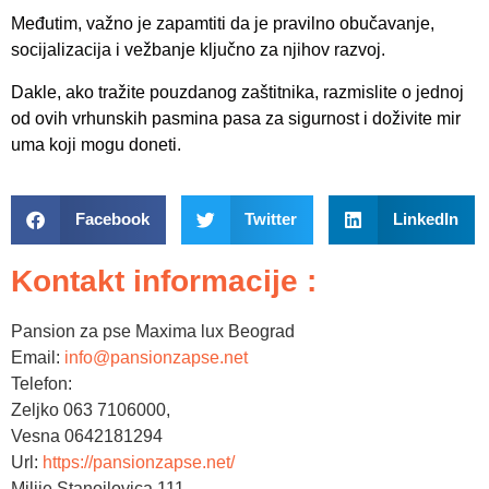
Međutim, važno je zapamtiti da je pravilno obučavanje,
socijalizacija i vežbanje ključno za njihov razvoj.
Dakle, ako tražite pouzdanog zaštitnika, razmislite o jednoj
od ovih vrhunskih pasmina pasa za sigurnost i doživite mir
uma koji mogu doneti.
Facebook
Twitter
LinkedIn
Kontakt informacije :
Pansion za pse Maxima lux Beograd
Email:
info@pansionzapse.net
Telefon:
Zeljko 063 7106000,
Vesna 0642181294
Url:
https://pansionzapse.net/
Milije Stanojlovica 111