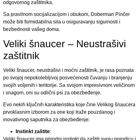
odgovornog zaštitnika.
Sa pravilnom socijalizacijom i obukom, Doberman Pinčer
može biti formidabilna sila u osiguravanju sigurnosti i
bezbednosti vašeg doma.
Veliki šnaucer – Neustrašivi
zaštitnik
Veliki šnaucer, neustrašivi i moćni zaštitnik, je rasa poznata
po svojoj nepokolebljivoj posvećenosti čuvanju i branjenju
svojih voljenih i teritorije. Sa svojom impresivnom veličinom
i snagom, oni su odlični psi za obezbeđenje.
Evo nekih ključnih karakteristika koje čine Velikog šnaucera
prvoklasnim izborom za one koji traže pouzdanog i
inovativnog saputnika za obezbeđenje:
Instinkt zaštite
:
Veliki šnaucer ima prirodni instinkt da zaštiti svoju porodicu i