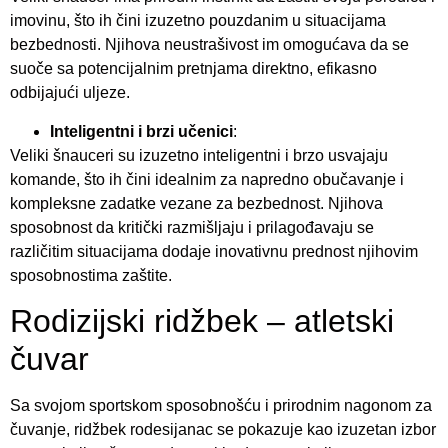
imovinu, što ih čini izuzetno pouzdanim u situacijama
bezbednosti. Njihova neustrašivost im omogućava da se
suoče sa potencijalnim pretnjama direktno, efikasno
odbijajući uljeze.
Inteligentni i brzi učenici
:
Veliki šnauceri su izuzetno inteligentni i brzo usvajaju
komande, što ih čini idealnim za napredno obučavanje i
kompleksne zadatke vezane za bezbednost. Njihova
sposobnost da kritički razmišljaju i prilagođavaju se
različitim situacijama dodaje inovativnu prednost njihovim
sposobnostima zaštite.
Rodizijski ridžbek – atletski
čuvar
Sa svojom sportskom sposobnošću i prirodnim nagonom za
čuvanje, ridžbek rodesijanac se pokazuje kao izuzetan izbor