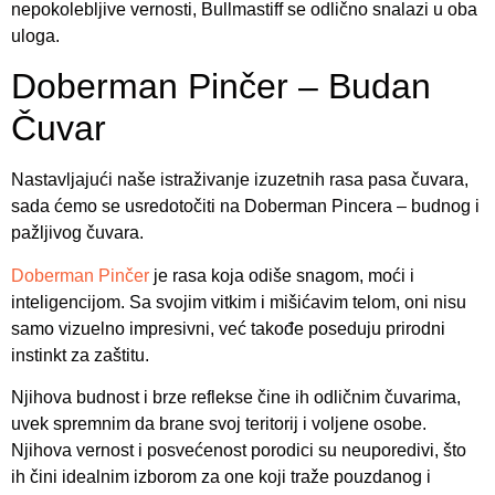
nepokolebljive vernosti, Bullmastiff se odlično snalazi u oba
uloga.
Doberman Pinčer – Budan
Čuvar
Nastavljajući naše istraživanje izuzetnih rasa pasa čuvara,
sada ćemo se usredotočiti na Doberman Pincera – budnog i
pažljivog čuvara.
Doberman Pinčer
je rasa koja odiše snagom, moći i
inteligencijom. Sa svojim vitkim i mišićavim telom, oni nisu
samo vizuelno impresivni, već takođe poseduju prirodni
instinkt za zaštitu.
Njihova budnost i brze reflekse čine ih odličnim čuvarima,
uvek spremnim da brane svoj teritorij i voljene osobe.
Njihova vernost i posvećenost porodici su neuporedivi, što
ih čini idealnim izborom za one koji traže pouzdanog i