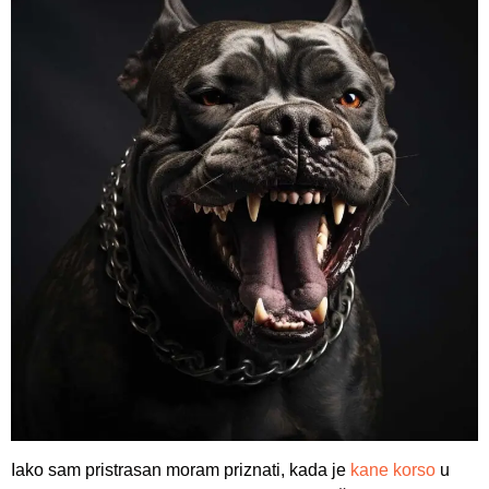
Iako sam pristrasan moram priznati, kada je
kane korso
u