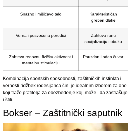
Snažno i mišićavo telo
Karakterističan
greben dlake
Verna i posvećena porodici
Zahteva ranu
socijalizaciju i obuku
Zahteva redovnu fizičku aktivnost i
Pouzdan i odan čuvar
mentalnu stimulaciju
Kombinacija sportskih sposobnosti, zaštitničkih instinkta i
vernosti ridžbek rodesijanca čini je idealnim izborom za one
koji traže pratitelja za obezbeđenje koji može i da zastrašuje
i štiti.
Bokser – Zaštitnički saputnik