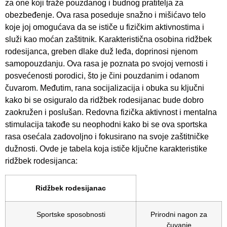
za one koji traže pouzdanog i budnog pratitelja za
obezbeđenje. Ova rasa poseduje snažno i mišićavo telo
koje joj omogućava da se ističe u fizičkim aktivnostima i
služi kao moćan zaštitnik. Karakteristična osobina ridžbek
rodesijanca, greben dlake duž leđa, doprinosi njenom
samopouzdanju. Ova rasa je poznata po svojoj vernosti i
posvećenosti porodici, što je čini pouzdanim i odanom
čuvarom. Međutim, rana socijalizacija i obuka su ključni
kako bi se osiguralo da ridžbek rodesijanac bude dobro
zaokružen i poslušan. Redovna fizička aktivnost i mentalna
stimulacija takođe su neophodni kako bi se ova sportska
rasa osećala zadovoljno i fokusirano na svoje zaštitničke
dužnosti. Ovde je tabela koja ističe ključne karakteristike
ridžbek rodesijanca:
Ridžbek rodesijanac
Sportske sposobnosti
Prirodni nagon za
čuvanje