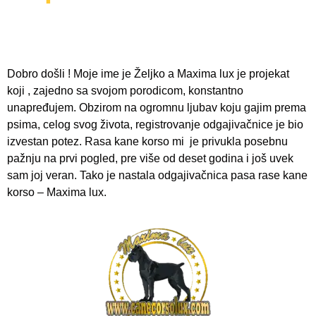
Dobro došli ! Moje ime je Željko a Maxima lux je projekat
koji
, zajedno sa svojom porodicom,
konstantno
unapređujem. Obzirom na ogromnu ljubav koju gajim prema
psima, celog svog života, registrovanje odgajivačnice je bio
izvestan potez. Rasa kane korso mi je privukla posebnu
pažnju na prvi pogled, pre više od deset godina i još uvek
sam joj veran. Tako je nastala odgajivačnica pasa rase kane
korso – Maxima lux.