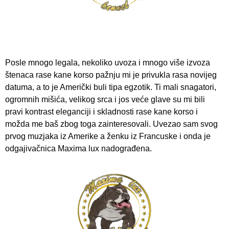
Posle mnogo legala, nekoliko uvoza i mnogo više izvoza
štenaca rase kane korso pažnju mi je privukla rasa novijeg
datuma, a to je Američki buli tipa egzotik. Ti mali snagatori,
ogromnih mišića, velikog srca i jos veće glave su mi bili
pravi kontrast eleganciji i skladnosti rase kane korso i
možda me baš zbog toga zainteresovali. Uvezao sam svog
prvog muzjaka iz Amerike a ženku iz Francuske i onda je
odgajivačnica Maxima lux nadograđena.