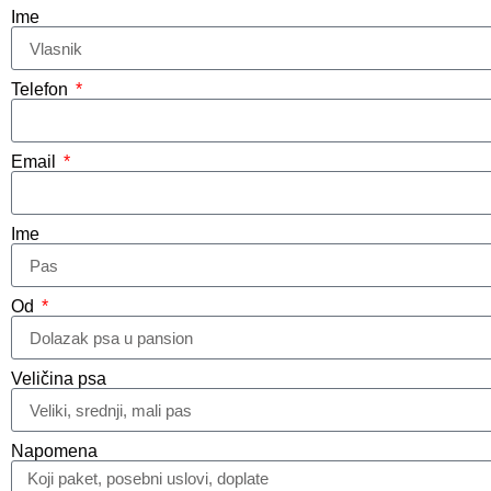
Ime
Telefon
Email
Ime
Od
Veličina psa
Napomena