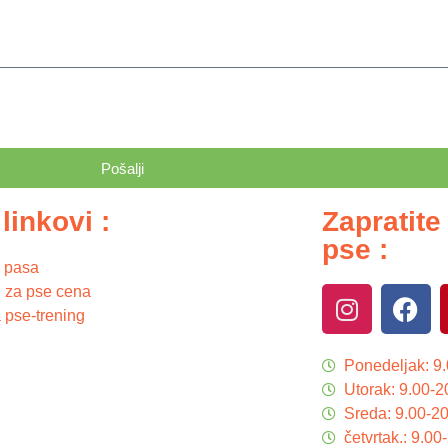
Pošalji
 linkovi :
Zapratite
pse :
 pasa
 za pse cena
 pse-trening
Ponedeljak: 9
Utorak: 9.00-2
Sreda: 9.00-2
četvrtak.: 9.0