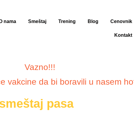
O nama
Smeštaj
Trening
Blog
Cenovnik
Kontakt
!!!
e vakcine da bi boravili u nasem hot
 smeštaj pasa