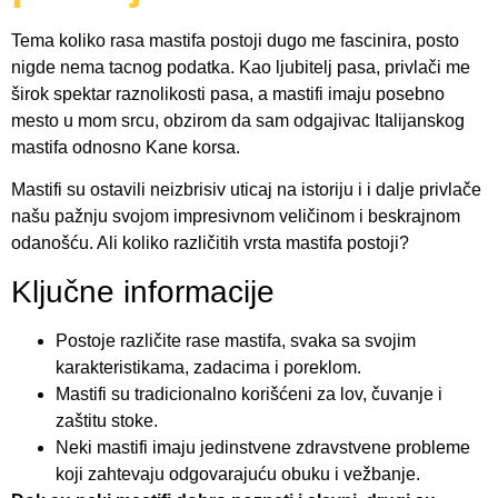
Tema koliko rasa mastifa postoji dugo me fascinira, posto
nigde nema tacnog podatka. Kao ljubitelj pasa, privlači me
širok spektar raznolikosti pasa, a mastifi imaju posebno
mesto u mom srcu, obzirom da sam odgajivac Italijanskog
mastifa odnosno Kane korsa.
Mastifi su ostavili neizbrisiv uticaj na istoriju i i dalje privlače
našu pažnju svojom impresivnom veličinom i beskrajnom
odanošću. Ali koliko različitih vrsta mastifa postoji?
Ključne informacije
Postoje različite rase mastifa, svaka sa svojim
karakteristikama, zadacima i poreklom.
Mastifi su tradicionalno korišćeni za lov, čuvanje i
zaštitu stoke.
Neki mastifi imaju jedinstvene zdravstvene probleme
koji zahtevaju odgovarajuću obuku i vežbanje.