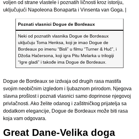
voljen od strane vlastele i poznatih ličnosti kroz istoriju,
uključujući Napoleona Bonaparta i Vinsenta van Goga. |
Poznati vlasnici Dogue de Bordeaux
Neki od poznatih vlasnika Dogue de Bordeaux
uključuju Toma Henksa, koji je imao Dogue de
Bordeaux po imenu “Bisli” u filmu “Turner & Huč”, i
Džoša Hačersona, koji igra Pitu Melarka u trilogiji
“Igre gladi” i takođe ima Dogue de Bordeaux.
Dogue de Bordeaux se izdvaja od drugih rasa mastifa
svojim neobičnim izgledom i ljubaznom prirodom. Njegova
slavna prošlost i poznati vlasnici samo doprinose njegovoj
privlačnosti. Ako želite odanog i zaštitničkog prijatelja sa
dodatkom elegancije, Dogue de Bordeaux može biti rasa
koja vam odgovara.
Great Dane-Velika doga