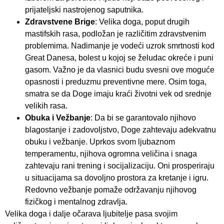
prijateljski nastrojenog saputnika.
Zdravstvene Brige
: Velika doga, poput drugih
mastifskih rasa, podložan je različitim zdravstvenim
problemima. Nadimanje je vodeći uzrok smrtnosti kod
Great Danesa, bolest u kojoj se želudac okreće i puni
gasom. Važno je da vlasnici budu svesni ove moguće
opasnosti i preduzmu preventivne mere. Osim toga,
smatra se da Doge imaju kraći životni vek od srednje
velikih rasa.
Obuka i Vežbanje
: Da bi se garantovalo njihovo
blagostanje i zadovoljstvo, Doge zahtevaju adekvatnu
obuku i vežbanje. Uprkos svom ljubaznom
temperamentu, njihova ogromna veličina i snaga
zahtevaju rani trening i socijalizaciju. Oni prosperiraju
u situacijama sa dovoljno prostora za kretanje i igru.
Redovno vežbanje pomaže održavanju njihovog
fizičkog i mentalnog zdravlja.
Velika doga i dalje očarava ljubitelje pasa svojim