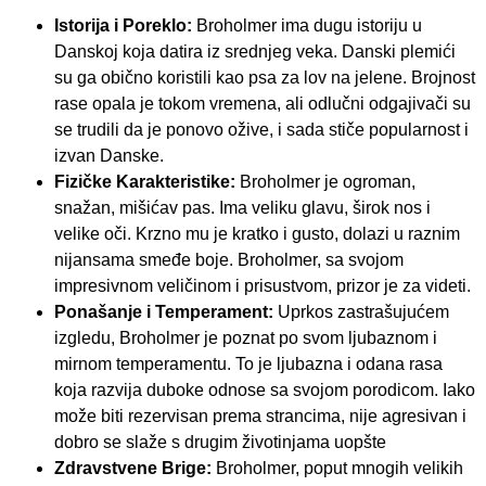
Istorija i Poreklo:
Broholmer ima dugu istoriju u
Danskoj koja datira iz srednjeg veka. Danski plemići
su ga obično koristili kao psa za lov na jelene. Brojnost
rase opala je tokom vremena, ali odlučni odgajivači su
se trudili da je ponovo ožive, i sada stiče popularnost i
izvan Danske.
Fizičke Karakteristike:
Broholmer je ogroman,
snažan, mišićav pas. Ima veliku glavu, širok nos i
velike oči. Krzno mu je kratko i gusto, dolazi u raznim
nijansama smeđe boje. Broholmer, sa svojom
impresivnom veličinom i prisustvom, prizor je za videti.
Ponašanje i Temperament:
Uprkos zastrašujućem
izgledu, Broholmer je poznat po svom ljubaznom i
mirnom temperamentu. To je ljubazna i odana rasa
koja razvija duboke odnose sa svojom porodicom. Iako
može biti rezervisan prema strancima, nije agresivan i
dobro se slaže s drugim životinjama uopšte
Zdravstvene Brige:
Broholmer, poput mnogih velikih