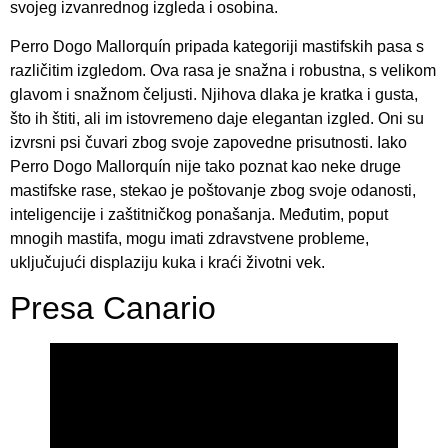
svojeg izvanrednog izgleda i osobina.
Perro Dogo Mallorquín pripada kategoriji mastifskih pasa s
različitim izgledom. Ova rasa je snažna i robustna, s velikom
glavom i snažnom čeljusti. Njihova dlaka je kratka i gusta,
što ih štiti, ali im istovremeno daje elegantan izgled. Oni su
izvrsni psi čuvari zbog svoje zapovedne prisutnosti. Iako
Perro Dogo Mallorquín nije tako poznat kao neke druge
mastifske rase, stekao je poštovanje zbog svoje odanosti,
inteligencije i zaštitničkog ponašanja. Međutim, poput
mnogih mastifa, mogu imati zdravstvene probleme,
uključujući displaziju kuka i kraći životni vek.
Presa Canario