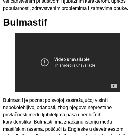
veličanstvenim prisustvom i ljubaznim karakterom, uprkos
popularnosti, zdravstvenim problemima i zahtevima obuke.
Bulmastif
Bulmastif je poznat po svojoj zastrašujućoj visini i
nepokolebljivoj odanosti, zbog njegove neprestane
privlačnosti među ljubiteljima pasa i neobičnih
karakteristika. Bulmastif ima značajnu istoriju među
mastifskim rasama, potičući iz Engleske u devetnaestom