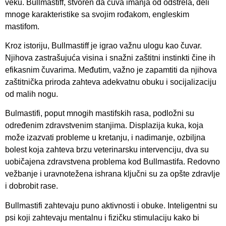
veku. Bullmastiff, stvoren da čuva imanja od odstrela, deli
mnoge karakteristike sa svojim rođakom, engleskim
mastifom.
Kroz istoriju, Bullmastiff je igrao važnu ulogu kao čuvar.
Njihova zastrašujuća visina i snažni zaštitni instinkti čine ih
efikasnim čuvarima. Međutim, važno je zapamtiti da njihova
zaštitnička priroda zahteva adekvatnu obuku i socijalizaciju
od malih nogu.
Bulmastifi, poput mnogih mastifskih rasa, podložni su
određenim zdravstvenim stanjima. Displazija kuka, koja
može izazvati probleme u kretanju, i nadimanje, ozbiljna
bolest koja zahteva brzu veterinarsku intervenciju, dva su
uobičajena zdravstvena problema kod Bullmastifa. Redovno
vežbanje i uravnotežena ishrana ključni su za opšte zdravlje
i dobrobit rase.
Bullmastifi zahtevaju puno aktivnosti i obuke. Inteligentni su
psi koji zahtevaju mentalnu i fizičku stimulaciju kako bi