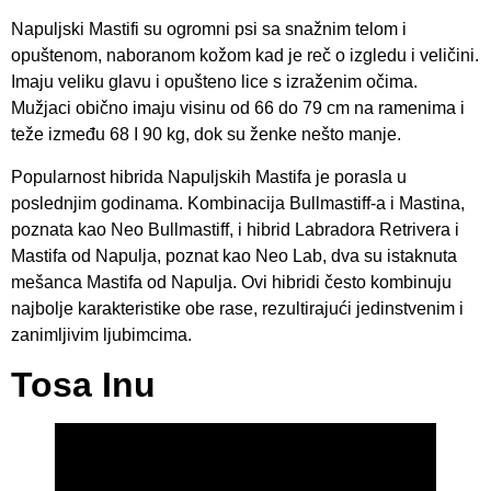
Napuljski Mastifi su ogromni psi sa snažnim telom i
opuštenom, naboranom kožom kad je reč o izgledu i veličini.
Imaju veliku glavu i opušteno lice s izraženim očima.
Mužjaci obično imaju visinu od 66 do 79 cm na ramenima i
teže između 68 I 90 kg, dok su ženke nešto manje.
Popularnost hibrida Napuljskih Mastifa je porasla u
poslednjim godinama. Kombinacija Bullmastiff-a i Mastina,
poznata kao Neo Bullmastiff, i hibrid Labradora Retrivera i
Mastifa od Napulja, poznat kao Neo Lab, dva su istaknuta
mešanca Mastifa od Napulja. Ovi hibridi često kombinuju
najbolje karakteristike obe rase, rezultirajući jedinstvenim i
zanimljivim ljubimcima.
Tosa Inu