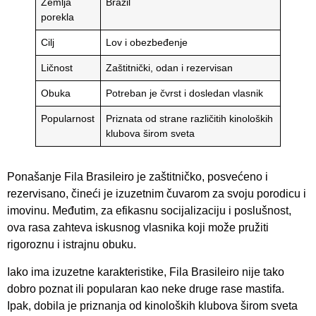
Zemlja
Brazil
porekla
Cilj
Lov i obezbeđenje
Ličnost
Zaštitnički, odan i rezervisan
Obuka
Potreban je čvrst i dosledan vlasnik
Popularnost
Priznata od strane različitih kinoloških
klubova širom sveta
Ponašanje Fila Brasileiro je zaštitničko, posvećeno i
rezervisano, čineći je izuzetnim čuvarom za svoju porodicu i
imovinu. Međutim, za efikasnu socijalizaciju i poslušnost,
ova rasa zahteva iskusnog vlasnika koji može pružiti
rigoroznu i istrajnu obuku.
Iako ima izuzetne karakteristike, Fila Brasileiro nije tako
dobro poznat ili popularan kao neke druge rase mastifa.
Ipak, dobila je priznanja od kinoloških klubova širom sveta