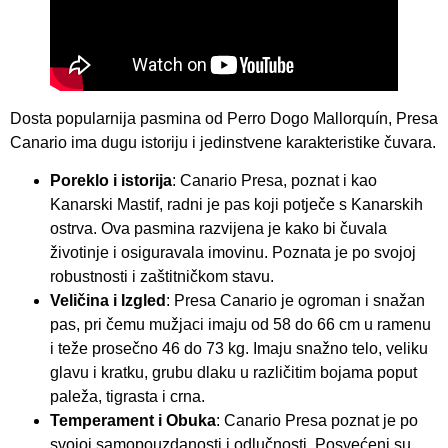
Dosta popularnija pasmina od Perro Dogo Mallorquín, Presa
Canario ima dugu istoriju i jedinstvene karakteristike čuvara.
Poreklo i istorija
: Canario Presa, poznat i kao
Kanarski Mastif, radni je pas koji potječe s Kanarskih
ostrva. Ova pasmina razvijena je kako bi čuvala
životinje i osiguravala imovinu. Poznata je po svojoj
robustnosti i zaštitničkom stavu.
Veličina i Izgled
: Presa Canario je ogroman i snažan
pas, pri čemu mužjaci imaju od 58 do 66 cm u ramenu
i teže prosečno 46 do 73 kg. Imaju snažno telo, veliku
glavu i kratku, grubu dlaku u različitim bojama poput
paleža, tigrasta i crna.
Temperament i Obuka
: Canario Presa poznat je po
svojoj samopouzdanosti i odlučnosti. Posvećeni su,