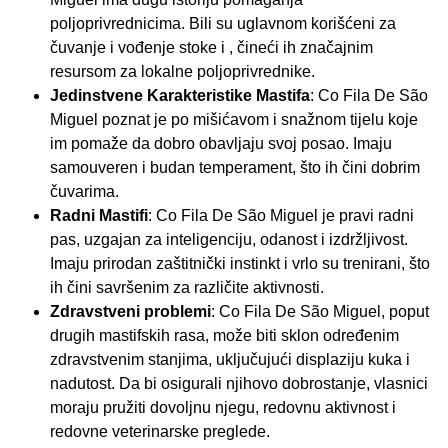
poljoprivrednicima. Bili su uglavnom korišćeni za
čuvanje i vođenje stoke i , čineći ih značajnim
resursom za lokalne poljoprivrednike.
Jedinstvene Karakteristike Mastifa
: Co Fila De São
Miguel poznat je po mišićavom i snažnom tijelu koje
im pomaže da dobro obavljaju svoj posao. Imaju
samouveren i budan temperament, što ih čini dobrim
čuvarima.
Radni Mastifi
: Co Fila De São Miguel je pravi radni
pas, uzgajan za inteligenciju, odanost i izdržljivost.
Imaju prirodan zaštitnički instinkt i vrlo su trenirani, što
ih čini savršenim za različite aktivnosti.
Zdravstveni problemi
: Co Fila De São Miguel, poput
drugih mastifskih rasa, može biti sklon određenim
zdravstvenim stanjima, uključujući displaziju kuka i
nadutost. Da bi osigurali njihovo dobrostanje, vlasnici
moraju pružiti dovoljnu njegu, redovnu aktivnost i
redovne veterinarske preglede.