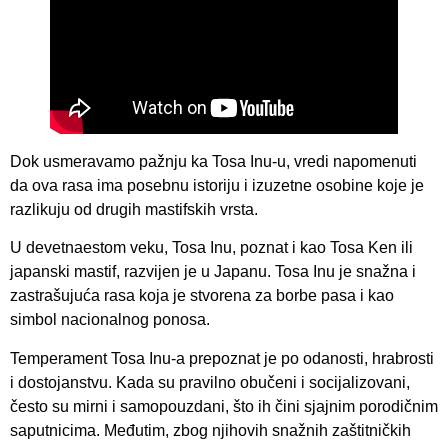
Dok usmeravamo pažnju ka Tosa Inu-u, vredi napomenuti
da ova rasa ima posebnu istoriju i izuzetne osobine koje je
razlikuju od drugih mastifskih vrsta.
U devetnaestom veku, Tosa Inu, poznat i kao Tosa Ken ili
japanski mastif, razvijen je u Japanu. Tosa Inu je snažna i
zastrašujuća rasa koja je stvorena za borbe pasa i kao
simbol nacionalnog ponosa.
Temperament Tosa Inu-a prepoznat je po odanosti, hrabrosti
i dostojanstvu. Kada su pravilno obučeni i socijalizovani,
često su mirni i samopouzdani, što ih čini sjajnim porodičnim
saputnicima. Međutim, zbog njihovih snažnih zaštitničkih