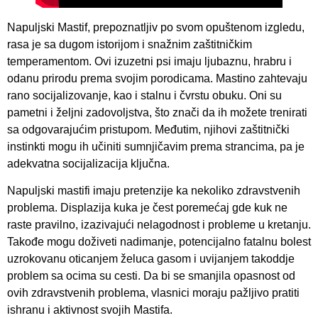
Napuljski Mastif, prepoznatljiv po svom opuštenom izgledu,
rasa je sa dugom istorijom i snažnim zaštitničkim
temperamentom. Ovi izuzetni psi imaju ljubaznu, hrabru i
odanu prirodu prema svojim porodicama. Mastino zahtevaju
rano socijalizovanje, kao i stalnu i čvrstu obuku. Oni su
pametni i željni zadovoljstva, što znači da ih možete trenirati
sa odgovarajućim pristupom. Međutim, njihovi zaštitnički
instinkti mogu ih učiniti sumnjičavim prema strancima, pa je
adekvatna socijalizacija ključna.
Napuljski mastifi imaju pretenzije ka nekoliko zdravstvenih
problema. Displazija kuka je čest poremećaj gde kuk ne
raste pravilno, izazivajući nelagodnost i probleme u kretanju.
Takođe mogu doživeti nadimanje, potencijalno fatalnu bolest
uzrokovanu oticanjem želuca gasom i uvijanjem takoddje
problem sa ocima su cesti. Da bi se smanjila opasnost od
ovih zdravstvenih problema, vlasnici moraju pažljivo pratiti
ishranu i aktivnost svojih Mastifa.