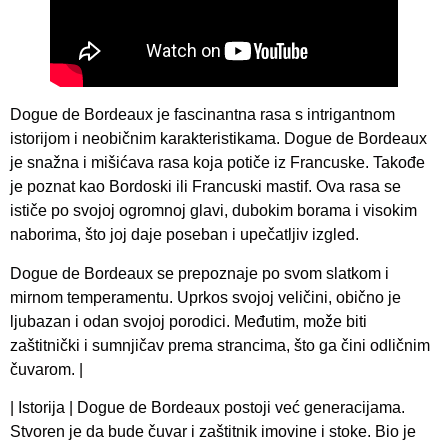
Dogue de Bordeaux je fascinantna rasa s intrigantnom
istorijom i neobičnim karakteristikama. Dogue de Bordeaux
je snažna i mišićava rasa koja potiče iz Francuske. Takođe
je poznat kao Bordoski ili Francuski mastif. Ova rasa se
ističe po svojoj ogromnoj glavi, dubokim borama i visokim
naborima, što joj daje poseban i upečatljiv izgled.
Dogue de Bordeaux se prepoznaje po svom slatkom i
mirnom temperamentu. Uprkos svojoj veličini, obično je
ljubazan i odan svojoj porodici. Međutim, može biti
zaštitnički i sumnjičav prema strancima, što ga čini odličnim
čuvarom. |
| Istorija | Dogue de Bordeaux postoji već generacijama.
Stvoren je da bude čuvar i zaštitnik imovine i stoke. Bio je