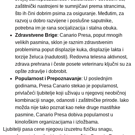
zaštitnički nastrojeni te sumnjičavi prema strancima,
što ih čini dobrim psima za osiguranje. Međutim, za
razvoj u dobro razvijene i poslušne saputnike,
potrebna im je rana socijalizacija i stalna obuka.
Zdravstvene Brige
: Canario Presa, poput mnogih
velikih pasmina, sklon je raznim zdravstvenim
problemima poput displazije kuka, displazije lakta i
torzije želuca (nadutosti). Redovna telesna aktivnost,
zdrava prehrana i česte posete veterinaru ključni su za
opšte zdravlje i dobrobit.
Popularnost i Prepoznavanje
: U poslednjim
godinama, Presa Canario stekao je popularnost,
privlačeći ljubitelje koji uživaju u njegovoj neobičnoj
kombinaciji snage, odanosti i zaštitničke prirode. Iako
možda nije tako poznat kao neke druge mastifske
pasmine, Canario Presa dobiva popularnost u
kinološkim organizacijama i izložbama.
Ljubitelji pasa cene njegovu izuzetnu fizičku snagu,