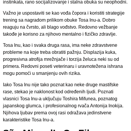
instinkata, rano socijalizovanje i stalna obuka su neophodni.
Važno je uspostaviti se kao vođa čopora i koristiti strategije
trening sa nagradom prilikom obuke Tosa Inu-a. Dobro
reaguju na čvrsto, ali blago vođstvo. Redovno vežbanje
takođe je korisno za njihovo mentalno i fizičko zdravlje.
Tosa Inu, kao i svaka druga rasa, ima neke zdravstvene
probleme na koje treba obratiti pažnju. Displazija kuka,
progresivna atrofija mrežnjače i torzija želuca neki su od
primera. Redovni poseti veterinaru i uravnotežena ishrana
mogu pomoći u smanjenju ovih rizika.
Iako Tosa Inu nije tako poznat kao neke druge mastifske
rase, stekao je naklonost kod određenih ljudi. Poznati
vlasnici Tosa Inu-a uključuju Toshira Mifunea, poznatog
japanskog glumca, i profesionalnog rvača Antonija Inokija.
Njihova ljubav prema ovoj rasi odražava jedinstvene
karakteristike Tosa Inu-a.