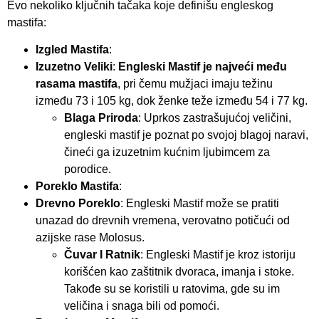
Evo nekoliko ključnih tačaka koje definišu engleskog
mastifa:
Izgled Mastifa
:
Izuzetno Veliki
:
Engleski Mastif je najveći među
rasama mastifa
, pri čemu mužjaci imaju težinu
između 73 i 105 kg, dok ženke teže između 54 i 77 kg.
Blaga Priroda
: Uprkos zastrašujućoj veličini,
engleski mastif je poznat po svojoj blagoj naravi,
čineći ga izuzetnim kućnim ljubimcem za
porodice.
Poreklo Mastifa
:
Drevno Poreklo
: Engleski Mastif može se pratiti
unazad do drevnih vremena, verovatno potičući od
azijske rase Molosus.
Čuvar I Ratnik
: Engleski Mastif je kroz istoriju
korišćen kao zaštitnik dvoraca, imanja i stoke.
Takođe su se koristili u ratovima, gde su im
veličina i snaga bili od pomoći.