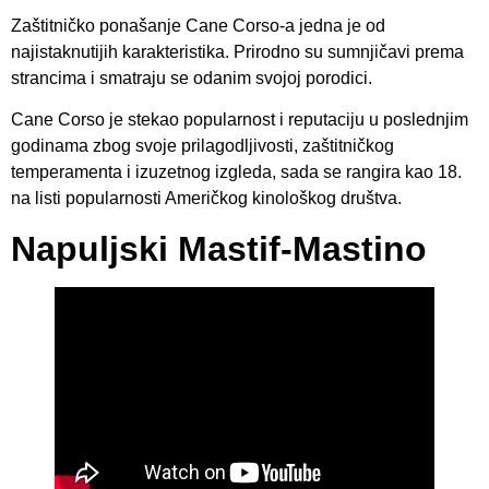
Zaštitničko ponašanje Cane Corso-a jedna je od
najistaknutijih karakteristika. Prirodno su sumnjičavi prema
strancima i smatraju se odanim svojoj porodici.
Cane Corso je stekao popularnost i reputaciju u poslednjim
godinama zbog svoje prilagodljivosti, zaštitničkog
temperamenta i izuzetnog izgleda, sada se rangira kao 18.
na listi popularnosti Američkog kinološkog društva.
Napuljski Mastif-Mastino