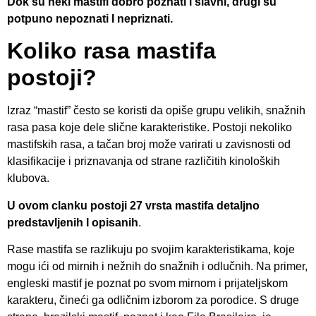
Dok su neki mastifi dobro poznati i slavni, drugi su
potpuno nepoznati I nepriznati.
Koliko rasa mastifa
postoji?
Izraz “mastif” često se koristi da opiše grupu velikih, snažnih
rasa pasa koje dele slične karakteristike. Postoji nekoliko
mastifskih rasa, a tačan broj može varirati u zavisnosti od
klasifikacije i priznavanja od strane različitih kinoloških
klubova.
U ovom clanku postoji 27 vrsta mastifa detaljno
predstavljenih I opisanih
.
Rase mastifa se razlikuju po svojim karakteristikama, koje
mogu ići od mirnih i nežnih do snažnih i odlučnih. Na primer,
engleski mastif je poznat po svom mirnom i prijateljskom
karakteru, čineći ga odličnim izborom za porodice. S druge