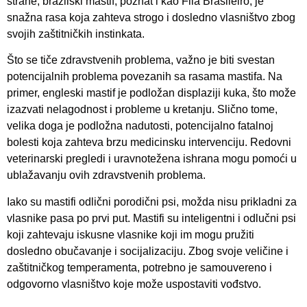
strane, brazilski mastif, poznat i kao Fila Brasileiro, je
snažna rasa koja zahteva strogo i dosledno vlasništvo zbog
svojih zaštitničkih instinkata.
Što se tiče zdravstvenih problema, važno je biti svestan
potencijalnih problema povezanih sa rasama mastifa. Na
primer, engleski mastif je podložan displaziji kuka, što može
izazvati nelagodnost i probleme u kretanju. Slično tome,
velika doga je podložna nadutosti, potencijalno fatalnoj
bolesti koja zahteva brzu medicinsku intervenciju. Redovni
veterinarski pregledi i uravnotežena ishrana mogu pomoći u
ublažavanju ovih zdravstvenih problema.
Iako su mastifi odlični porodični psi, možda nisu prikladni za
vlasnike pasa po prvi put. Mastifi su inteligentni i odlučni psi
koji zahtevaju iskusne vlasnike koji im mogu pružiti
dosledno obučavanje i socijalizaciju. Zbog svoje veličine i
zaštitničkog temperamenta, potrebno je samouvereno i
odgovorno vlasništvo koje može uspostaviti vođstvo.