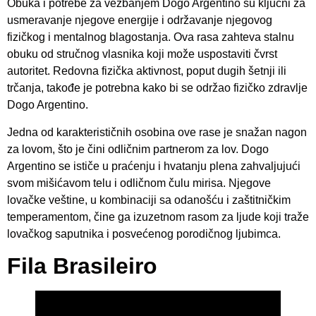
Obuka i potrebe za vežbanjem Dogo Argentino su ključni za
usmeravanje njegove energije i održavanje njegovog
fizičkog i mentalnog blagostanja. Ova rasa zahteva stalnu
obuku od stručnog vlasnika koji može uspostaviti čvrst
autoritet. Redovna fizička aktivnost, poput dugih šetnji ili
trčanja, takođe je potrebna kako bi se održao fizičko zdravlje
Dogo Argentino.
Jedna od karakterističnih osobina ove rase je snažan nagon
za lovom, što je čini odličnim partnerom za lov. Dogo
Argentino se ističe u praćenju i hvatanju plena zahvaljujući
svom mišićavom telu i odličnom čulu mirisa. Njegove
lovačke veštine, u kombinaciji sa odanošću i zaštitničkim
temperamentom, čine ga izuzetnom rasom za ljude koji traže
lovačkog saputnika i posvećenog porodičnog ljubimca.
Fila Brasileiro