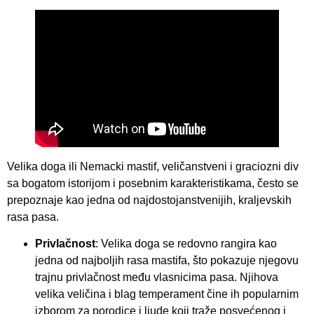
Velika doga ili Nemacki mastif, veličanstveni i graciozni div
sa bogatom istorijom i posebnim karakteristikama, često se
prepoznaje kao jedna od najdostojanstvenijih, kraljevskih
rasa pasa.
Privlačnost
: Velika doga se redovno rangira kao
jedna od najboljih rasa mastifa, što pokazuje njegovu
trajnu privlačnost među vlasnicima pasa. Njihova
velika veličina i blag temperament čine ih popularnim
izborom za porodice i ljude koji traže posvećenog i