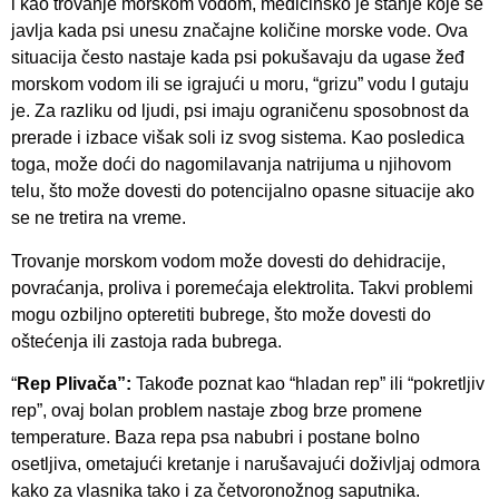
i kao trovanje morskom vodom, medicinsko je stanje koje se
javlja kada psi unesu značajne količine morske vode. Ova
situacija često nastaje kada psi pokušavaju da ugase žeđ
morskom vodom ili se igrajući u moru, “grizu” vodu I gutaju
je. Za razliku od ljudi, psi imaju ograničenu sposobnost da
prerade i izbace višak soli iz svog sistema. Kao posledica
toga, može doći do nagomilavanja natrijuma u njihovom
telu, što može dovesti do potencijalno opasne situacije ako
se ne tretira na vreme.
Trovanje morskom vodom može dovesti do dehidracije,
povraćanja, proliva i poremećaja elektrolita. Takvi problemi
mogu ozbiljno opteretiti bubrege, što može dovesti do
oštećenja ili zastoja rada bubrega.
“
Rep Plivača”:
Takođe poznat kao “hladan rep” ili “pokretljiv
rep”, ovaj bolan problem nastaje zbog brze promene
temperature. Baza repa psa nabubri i postane bolno
osetljiva, ometajući kretanje i narušavajući doživljaj odmora
kako za vlasnika tako i za četvoronožnog saputnika.