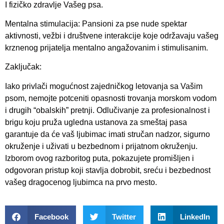
I fizičko zdravlje Vašeg psa.
Mentalna stimulacija: Pansioni za pse nude spektar
aktivnosti, vežbi i društvene interakcije koje održavaju vašeg
krznenog prijatelja mentalno angažovanim i stimulisanim.
Zaključak:
Iako privlači mogućnost zajedničkog letovanja sa Vašim
psom, nemojte potceniti opasnosti trovanja morskom vodom
i drugih “obalskih” pretnji. Odlučivanje za profesionalnost i
brigu koju pruža ugledna ustanova za smeštaj pasa
garantuje da će vaš ljubimac imati stručan nadzor, sigurno
okruženje i uživati u bezbednom i prijatnom okruženju.
Izborom ovog razboritog puta, pokazujete promišljen i
odgovoran pristup koji stavlja dobrobit, sreću i bezbednost
vašeg dragocenog ljubimca na prvo mesto.
Facebook
Twitter
LinkedIn