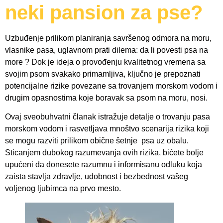
neki pansion za pse?
Uzbuđenje prilikom planiranja savršenog odmora na moru,
vlasnike pasa, uglavnom prati dilema: da li povesti psa na
more ? Dok je ideja o provođenju kvalitetnog vremena sa
svojim psom svakako primamljiva, ključno je prepoznati
potencijalne rizike povezane sa trovanjem morskom vodom i
drugim opasnostima koje boravak sa psom na moru, nosi.
Ovaj sveobuhvatni članak istražuje detalje o trovanju pasa
morskom vodom i rasvetljava mnoštvo scenarija rizika koji
se mogu razviti prilikom obične šetnje psa uz obalu.
Sticanjem dubokog razumevanja ovih rizika, bićete bolje
upućeni da donesete razumnu i informisanu odluku koja
zaista stavlja zdravlje, udobnost i bezbednost vašeg
voljenog ljubimca na prvo mesto.