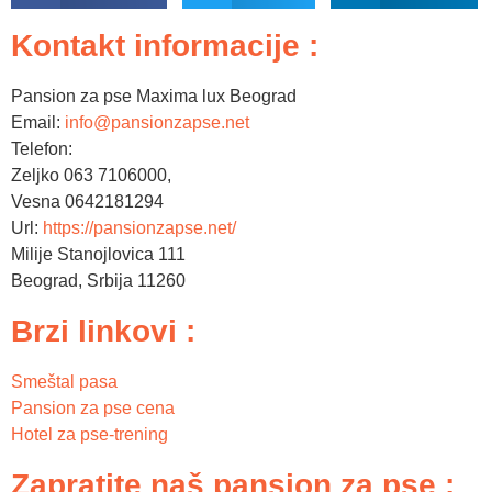
Kontakt informacije :
Pansion za pse Maxima lux Beograd
Email:
info@pansionzapse.net
Telefon:
Zeljko 063 7106000,
Vesna 0642181294
Url:
https://pansionzapse.net/
Milije Stanojlovica 111
Beograd
,
Srbija
11260
Brzi linkovi :
Smeštal pasa
Pansion za pse cena
Hotel za pse-trening
Zapratite naš pansion za pse :