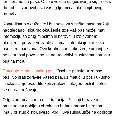
temperamenta pasa. Oni su vešti u osiguravanju sigurnosti,
dobrobiti i zadovoljstva vašeg ljubimca tokom njihovog
boravka.
Kontrolisano okruženje: Ustanove za smeštaj pasa pružaju
nadgledano i sigurno okruženje gde Vaš pas može imati
interakciju sa drugim psima ili boraviti u izolovanom
okruženju po Vašem zahtevu I imati interakciju samo sa
osobljem pansiona. Ovo kontrolisano okruženje umanjuje
nesigurnosti povezane sa nepredvidivim uslovima boravka
psa na moru.
Pracenje zdravlja vašeg psa
: Osoblje pansiona za pse
pažljivo prati zdravlje Vašeg psa, uzimajući u obzir ukupno
fizičko stanje psa. Bilo koji znakovi nelagodnosti ili bolesti
se odmah rešavaju.
Odgovarajuća ishrana i hidratacija: Psi koji borave u
pansionima dobijaju obroke sa balansiranom ishranom i
imaju pristup čistoj, svežoj vodi. Ova rutina utiče na dobrobit