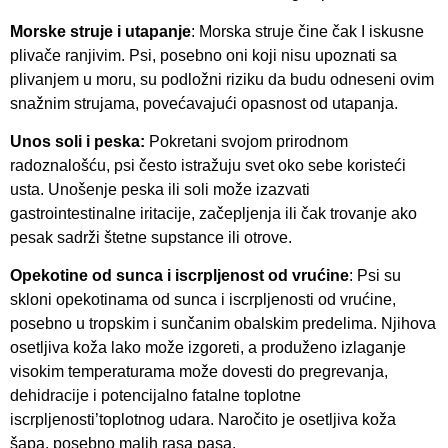
Morske struje i utapanje
: Morska struje čine čak I iskusne
plivače ranjivim. Psi, posebno oni koji nisu upoznati sa
plivanjem u moru, su podložni riziku da budu odneseni ovim
snažnim strujama, povećavajući opasnost od utapanja.
Unos soli i peska:
Pokretani svojom prirodnom
radoznalošću, psi često istražuju svet oko sebe koristeći
usta. Unošenje peska ili soli može izazvati
gastrointestinalne iritacije, začepljenja ili čak trovanje ako
pesak sadrži štetne supstance ili otrove.
Opekotine od sunca i iscrpljenost od vrućine
: Psi su
skloni opekotinama od sunca i iscrpljenosti od vrućine,
posebno u tropskim i sunčanim obalskim predelima. Njihova
osetljiva koža lako može izgoreti, a produženo izlaganje
visokim temperaturama može dovesti do pregrevanja,
dehidracije i potencijalno fatalne toplotne
iscrpljenosti’toplotnog udara. Naročito je osetljiva koža
šapa, posebno malih rasa pasa.