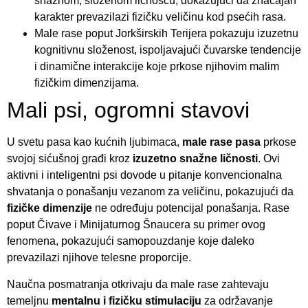
snažnom, složenom ličnošću, dokazujući da značajan
karakter prevazilazi fizičku veličinu kod psećih rasa.
Male rase poput Jorkširskih Terijera pokazuju izuzetnu
kognitivnu složenost, ispoljavajući čuvarske tendencije
i dinamične interakcije koje prkose njihovim malim
fizičkim dimenzijama.
Mali psi, ogromni stavovi
U svetu pasa kao kućnih ljubimaca,
male rase pasa
prkose
svojoj sićušnoj građi kroz
izuzetno snažne ličnosti
. Ovi
aktivni i inteligentni psi dovode u pitanje konvencionalna
shvatanja o ponašanju vezanom za veličinu, pokazujući da
fizičke dimenzije
ne određuju potencijal ponašanja. Rase
poput Čivave i Minijaturnog Šnaucera su primer ovog
fenomena, pokazujući samopouzdanje koje daleko
prevazilazi njihove telesne proporcije.
Naučna posmatranja otkrivaju da male rase zahtevaju
temeljnu
mentalnu i fizičku stimulaciju
za održavanje