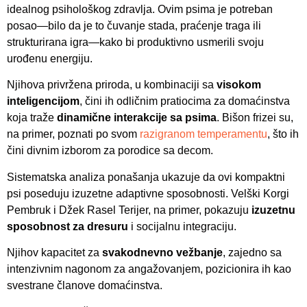
idealnog psihološkog zdravlja. Ovim psima je potreban
posao—bilo da je to čuvanje stada, praćenje traga ili
strukturirana igra—kako bi produktivno usmerili svoju
urođenu energiju.
Njihova privržena priroda, u kombinaciji sa
visokom
inteligencijom
, čini ih odličnim pratiocima za domaćinstva
koja traže
dinamične interakcije sa psima
. Bišon frizei su,
na primer, poznati po svom
razigranom temperamentu
, što ih
čini divnim izborom za porodice sa decom.
Sistematska analiza ponašanja ukazuje da ovi kompaktni
psi poseduju izuzetne adaptivne sposobnosti. Velški Korgi
Pembruk i Džek Rasel Terijer, na primer, pokazuju
izuzetnu
sposobnost za dresuru
i socijalnu integraciju.
Njihov kapacitet za
svakodnevno vežbanje
, zajedno sa
intenzivnim nagonom za angažovanjem, pozicionira ih kao
svestrane članove domaćinstva.