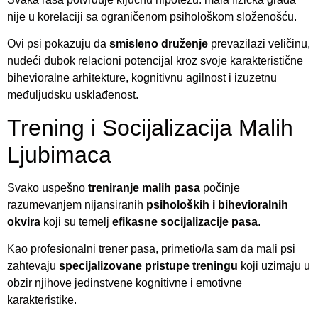
nije u korelaciji sa ograničenom psihološkom složenošću.
Ovi psi pokazuju da
smisleno druženje
prevazilazi veličinu,
nudeći dubok relacioni potencijal kroz svoje karakteristične
bihevioralne arhitekture, kognitivnu agilnost i izuzetnu
međuljudsku usklađenost.
Trening i Socijalizacija Malih
Ljubimaca
Svako uspešno
treniranje malih pasa
počinje
razumevanjem nijansiranih
psiholoških i bihevioralnih
okvira
koji su temelj
efikasne socijalizacije pasa
.
Kao profesionalni trener pasa, primetio/la sam da mali psi
zahtevaju
specijalizovane pristupe treningu
koji uzimaju u
obzir njihove jedinstvene kognitivne i emotivne
karakteristike.