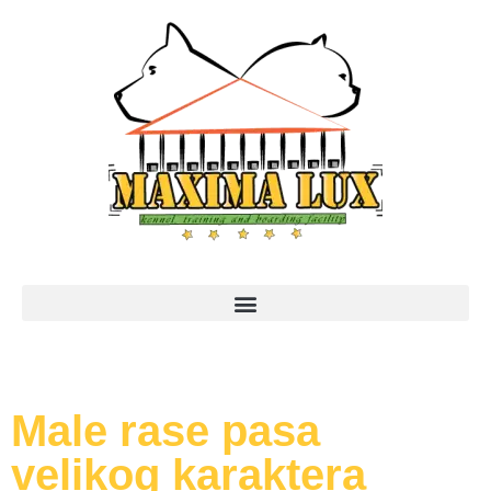
Male rase pasa
velikog karaktera