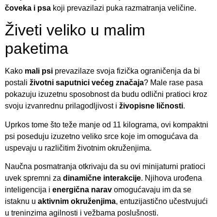
čoveka i psa
koji prevazilazi puka razmatranja veličine.
Živeti veliko u malim
paketima
Kako
mali psi
prevazilaze svoja fizička ograničenja da bi
postali
životni saputnici većeg značaja
? Male rase pasa
pokazuju izuzetnu sposobnost da budu odlični pratioci kroz
svoju izvanrednu prilagodljivost i
živopisne ličnosti
.
Uprkos tome što teže manje od 11 kilograma, ovi kompaktni
psi poseduju izuzetno veliko srce koje im omogućava da
uspevaju u različitim životnim okruženjima.
Naučna posmatranja otkrivaju da su ovi minijaturni pratioci
uvek spremni za
dinamične interakcije
. Njihova urođena
inteligencija i
energična narav
omogućavaju im da se
istaknu u
aktivnim okruženjima
, entuzijastično učestvujući
u treninzima agilnosti i vežbama poslušnosti.