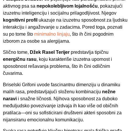
aktivnog psa sa
nepokolebljivom lojalnošću
, pokazujući
izuzetnu inteligenciju i socijalnu prilagodljivost. Njegov
kognitivni profil
ukazuje na izuzetnu sposobnost za ljudsku
interakciju i angažovanje u zadacima. Pored toga, poznati
su po tome što
minimalno linjaju
, što ih čini pogodnim
izborom za osobe sa alergijama.
Slično tome,
Džek Rasel Terijer
predstavlja tipičnu
energičnu rasu
, koju karakteriše izuzetna upornost i
sposobnost rešavanja problema, što ih čini odličnim
čuvarima.
Briselski Grifoni uvode fascinantnu dimenziju u dinamiku
malih rasa, predstavljajući složenu kombinaciju
nežne
naravi
i snažne ličnosti. Njihova sposobnost za duboko
međuljudsko povezivanje izdvaja ih kao više od običnih
pratilaca—oni su sofisticirani društveni akteri sposobni za
nijansiranu emocionalnu komunikaciju.
Svaka rasa potvrđuje ključnu hipotezu: mala fizička građa