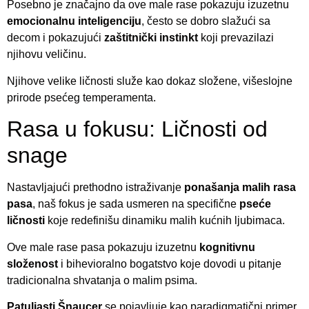
Posebno je značajno da ove male rase pokazuju izuzetnu
emocionalnu inteligenciju
, često se dobro slažući sa
decom i pokazujući
zaštitnički instinkt
koji prevazilazi
njihovu veličinu.
Njihove velike ličnosti služe kao dokaz složene, višeslojne
prirode psećeg temperamenta.
Rasa u fokusu: Ličnosti od
snage
Nastavljajući prethodno istraživanje
ponašanja malih rasa
pasa
, naš fokus je sada usmeren na specifične
pseće
ličnosti
koje redefinišu dinamiku malih kućnih ljubimaca.
Ove male rase pasa pokazuju izuzetnu
kognitivnu
složenost
i bihevioralno bogatstvo koje dovodi u pitanje
tradicionalna shvatanja o malim psima.
Patuljasti Šnaucer
se pojavljuje kao paradigmatični primer