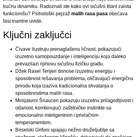
kućnu dinamiku. Radoznali ste kako ovi sićušni titani zaista
funkcionišu? Psihološki pejzaž
malih rasa pasa
obećava
fascinantne uvide.
Ključni zaključci
Čivave ilustruju prenaglašenu ličnost, pokazujući
izuzetno samopouzdanje i inteligenciju koja daleko
prevazilazi njihovu sićušnu fizičku građu.
Džek Rasel Terijeri donose izuzetnu energiju i
sposobnost rešavanja problema, oličavajući energičnu
prirodu koja izaziva tradicionalna shvatanja o
sposobnostima malih rasa.
Minijaturni Šnauceri pokazuju izuzetnu prilagodljivost i
odanost, kombinujući zaštitničke instinkte sa
emocionalno inteligentnim i privlačnim
temperamentom.
Briselski Grifoni spajaju nežno druželjublje sa