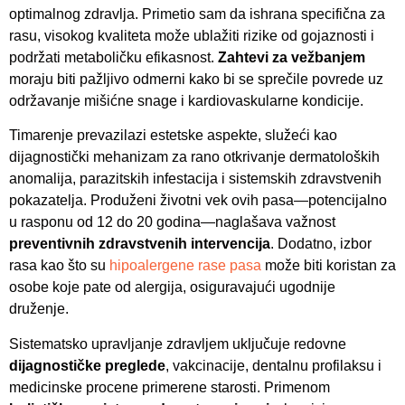
optimalnog zdravlja. Primetio sam da ishrana specifična za
rasu, visokog kvaliteta može ublažiti rizike od gojaznosti i
podržati metaboličku efikasnost.
Zahtevi za vežbanjem
moraju biti pažljivo odmerni kako bi se sprečile povrede uz
održavanje mišićne snage i kardiovaskularne kondicije.
Timarenje prevazilazi estetske aspekte, služeći kao
dijagnostički mehanizam za rano otkrivanje dermatoloških
anomalija, parazitskih infestacija i sistemskih zdravstvenih
pokazatelja. Produženi životni vek ovih pasa—potencijalno
u rasponu od 12 do 20 godina—naglašava važnost
preventivnih zdravstvenih intervencija
. Dodatno, izbor
rasa kao što su
hipoalergene rase pasa
može biti koristan za
osobe koje pate od alergija, osiguravajući ugodnije
druženje.
Sistematsko upravljanje zdravljem uključuje redovne
dijagnostičke preglede
, vakcinacije, dentalnu profilaksu i
medicinske procene primerene starosti. Primenom