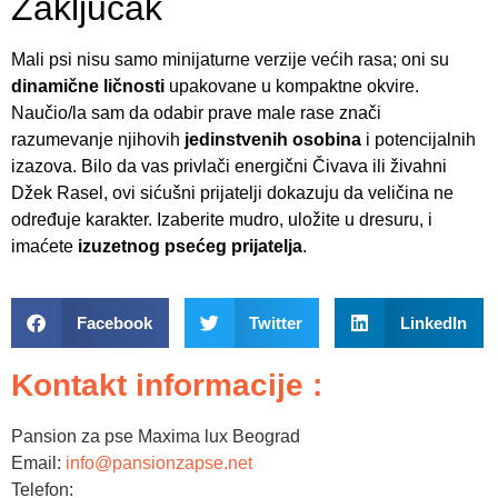
Zaključak
Mali psi nisu samo minijaturne verzije većih rasa; oni su
dinamične ličnosti
upakovane u kompaktne okvire.
Naučio/la sam da odabir prave male rase znači
razumevanje njihovih
jedinstvenih osobina
i potencijalnih
izazova. Bilo da vas privlači energični Čivava ili živahni
Džek Rasel, ovi sićušni prijatelji dokazuju da veličina ne
određuje karakter. Izaberite mudro, uložite u dresuru, i
imaćete
izuzetnog psećeg prijatelja
.
Facebook
Twitter
LinkedIn
Kontakt informacije :
Pansion za pse Maxima lux Beograd
Email:
info@pansionzapse.net
Telefon: