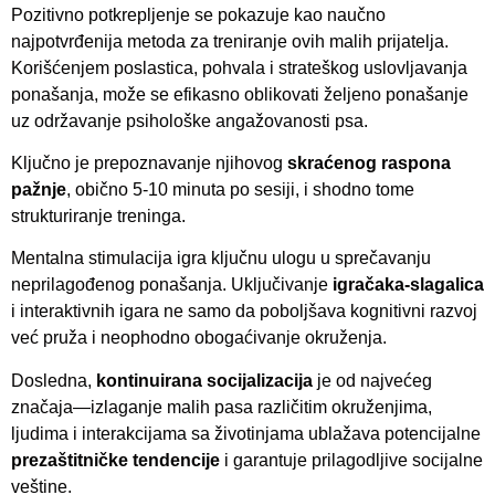
Pozitivno potkrepljenje se pokazuje kao naučno
najpotvrđenija metoda za treniranje ovih malih prijatelja.
Korišćenjem poslastica, pohvala i strateškog uslovljavanja
ponašanja, može se efikasno oblikovati željeno ponašanje
uz održavanje psihološke angažovanosti psa.
Ključno je prepoznavanje njihovog
skraćenog raspona
pažnje
, obično 5-10 minuta po sesiji, i shodno tome
strukturiranje treninga.
Mentalna stimulacija igra ključnu ulogu u sprečavanju
neprilagođenog ponašanja. Uključivanje
igračaka-slagalica
i interaktivnih igara ne samo da poboljšava kognitivni razvoj
već pruža i neophodno obogaćivanje okruženja.
Dosledna,
kontinuirana socijalizacija
je od najvećeg
značaja—izlaganje malih pasa različitim okruženjima,
ljudima i interakcijama sa životinjama ublažava potencijalne
prezaštitničke tendencije
i garantuje prilagodljive socijalne
veštine.