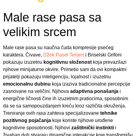
Male rase pasa sa
velikim srcem
Male rase pasa su naučna čuda kompresije psećeg
karaktera. Čivave,
Džek Rasel Terijeri
i Briselski Grifoni
pokazuju izuzetnu
kognitivnu složenost
koja prevazilazi
njihove minijaturne okvire. Primetio sam da ovi kompaktni
prijatelji pokazuju inteligenciju, lojalnost i izuzetnu
emocionalnu dubinu
koja izaziva tradicionalne percepcije
zasnovane na veličini. Njihova
adaptivna ponašanja
i
energične ličnosti čine ih izuzetnim pratiocima, sposobnim
da se sa samopouzdanjem kreću kroz različita okruženja.
Treniranje ovih rasa zahteva specijalizovane
tehnike
pozitivnog pojačanja
koje koriste njihove urođene
kognitivne sposobnosti. Njihovi
zaštitnički instinkti
i
živahan duh stvaraju dinamične interakcije koje transformišu