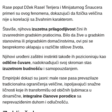
Rase poput Džek Rasel Terijera i Minijaturnog Šnaucera
primeri su ovog fenomena, dokazujući da fizička veličina
nije u korelaciji sa živahnim karakterom.
Štaviše, njihova
izuzetna prilagodljivost
čini ih
izvanrednim gradskim pratiocima. Bilo da žive u gradskim
stanovima ili prigradskim domaćinstvima, ovi psi se
besprekorno uklapaju u različite stilove života.
Njihovi urođeni zaštitni instinkti takođe ih pozicioniraju kao
odlične čuvare
, nadoknađujući svoj skroman stas
izuzetnom budnošću
i samopouzdanjem.
Empirijski dokazi su jasni: male rase pasa prevazilaze
tradicionalna ograničenja veličine, ispoljavajući snažne
ličnosti koje ih transformišu od običnih ljubimaca u
dinamične,
integralne članove porodice
sa
neprevaziđenim duhom i odlučnošću.