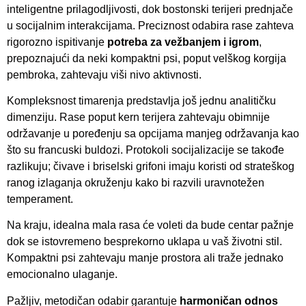
inteligentne prilagodljivosti, dok bostonski terijeri prednjače
u socijalnim interakcijama. Preciznost odabira rase zahteva
rigorozno ispitivanje
potreba za vežbanjem i igrom
,
prepoznajući da neki kompaktni psi, poput velškog korgija
pembroka, zahtevaju viši nivo aktivnosti.
Kompleksnost timarenja predstavlja još jednu analitičku
dimenziju. Rase poput kern terijera zahtevaju obimnije
održavanje u poređenju sa opcijama manjeg održavanja kao
što su francuski buldozi. Protokoli socijalizacije se takođe
razlikuju; čivave i briselski grifoni imaju koristi od strateškog
ranog izlaganja okruženju kako bi razvili uravnotežen
temperament.
Na kraju, idealna mala rasa će voleti da bude centar pažnje
dok se istovremeno besprekorno uklapa u vaš životni stil.
Kompaktni psi zahtevaju manje prostora ali traže jednako
emocionalno ulaganje.
Pažljiv, metodičan odabir garantuje
harmoničan odnos