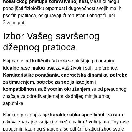
holističkog pristupa zdravstvenoj nezi
, vlasnici mogu
poboljšati fiziološku otpornost i dugovečnost svojih malih
psećih pratilaca, osiguravajući robustan i obogaćujući
životni put.
Izbor Vašeg savršenog
džepnog pratioca
Najmanje pet
kritičnih faktora
se ukrštaju pri odabiru
idealne rase malog psa
za vaš životni stil i preference.
Karakteristike ponašanja
,
energetska dinamika
,
potrebe
za timarenjem
,
potrebe za socijalizacijom
i
kompatibilnost sa životnim okruženjem
su od presudnog
značaja za određivanje najprikladnijeg minijaturnog
saputnika.
Naučno procenjivanje
karakteristika specifičnih za rasu
otkriva značajne varijacije među malim životinjama. Toy rase
poput minijaturnog šnaucera su odlični pratioci zbog svoje