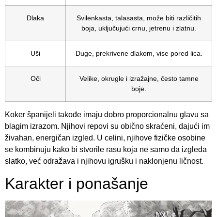
Dlaka
Svilenkasta, talasasta, može biti različitih
boja, uključujući crnu, jetrenu i zlatnu.
Uši
Duge, prekrivene dlakom, vise pored lica.
Oči
Velike, okrugle i izražajne, često tamne
boje.
Koker španijeli takođe imaju dobro proporcionalnu glavu sa
blagim izrazom. Njihovi repovi su obično skraćeni, dajući im
živahan, energičan izgled. U celini, njihove fizičke osobine
se kombinuju kako bi stvorile rasu koja ne samo da izgleda
slatko, već odražava i njihovu igrušku i naklonjenu ličnost.
Karakter i ponašanje