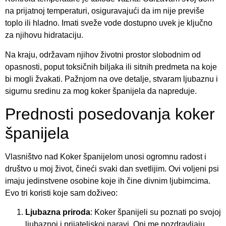
na prijatnoj temperaturi, osiguravajući da im nije previše
toplo ili hladno. Imati sveže vode dostupno uvek je ključno
za njihovu hidrataciju.
Na kraju, održavam njihov životni prostor slobodnim od
opasnosti, poput toksičnih biljaka ili sitnih predmeta na koje
bi mogli žvakati. Pažnjom na ove detalje, stvaram ljubaznu i
sigurnu sredinu za mog koker španijela da napreduje.
Prednosti posedovanja koker
španijela
Vlasništvo nad Koker španijelom unosi ogromnu radost i
društvo u moj život, čineći svaki dan svetlijim. Ovi voljeni psi
imaju jedinstvene osobine koje ih čine divnim ljubimcima.
Evo tri koristi koje sam doživeo:
Ljubazna priroda
: Koker španijeli su poznati po svojoj
ljubaznoj i prijateljskoj naravi. Oni me pozdravljaju