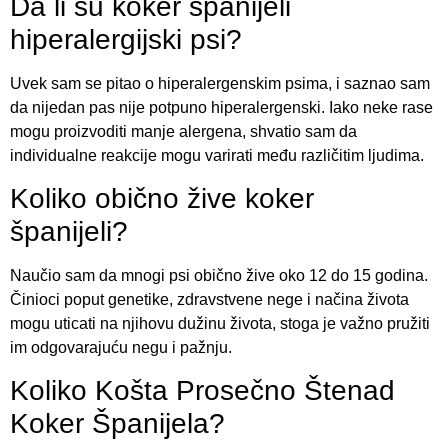
Da li su koker španijeli
hiperalergijski psi?
Uvek sam se pitao o hiperalergenskim psima, i saznao sam
da nijedan pas nije potpuno hiperalergenski. Iako neke rase
mogu proizvoditi manje alergena, shvatio sam da
individualne reakcije mogu varirati među različitim ljudima.
Koliko obično žive koker
španijeli?
Naučio sam da mnogi psi obično žive oko 12 do 15 godina.
Činioci poput genetike, zdravstvene nege i načina života
mogu uticati na njihovu dužinu života, stoga je važno pružiti
im odgovarajuću negu i pažnju.
Koliko Košta Prosečno Štenad
Koker Španijela?