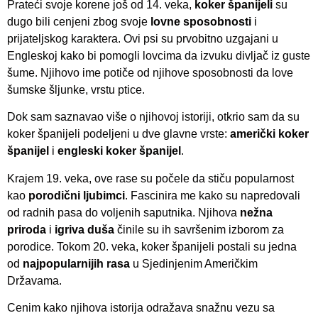
Prateći svoje korene još od 14. veka,
koker španijeli
su
dugo bili cenjeni zbog svoje
lovne sposobnosti
i
prijateljskog karaktera. Ovi psi su prvobitno uzgajani u
Engleskoj kako bi pomogli lovcima da izvuku divljač iz guste
šume. Njihovo ime potiče od njihove sposobnosti da love
šumske šljunke, vrstu ptice.
Dok sam saznavao više o njihovoj istoriji, otkrio sam da su
koker španijeli podeljeni u dve glavne vrste:
američki koker
španijel
i
engleski koker španijel
.
Krajem 19. veka, ove rase su počele da stiču popularnost
kao
porodični ljubimci
. Fascinira me kako su napredovali
od radnih pasa do voljenih saputnika. Njihova
nežna
priroda
i
igriva duša
činile su ih savršenim izborom za
porodice. Tokom 20. veka, koker španijeli postali su jedna
od
najpopularnijih rasa
u Sjedinjenim Američkim
Državama.
Cenim kako njihova istorija odražava snažnu vezu sa