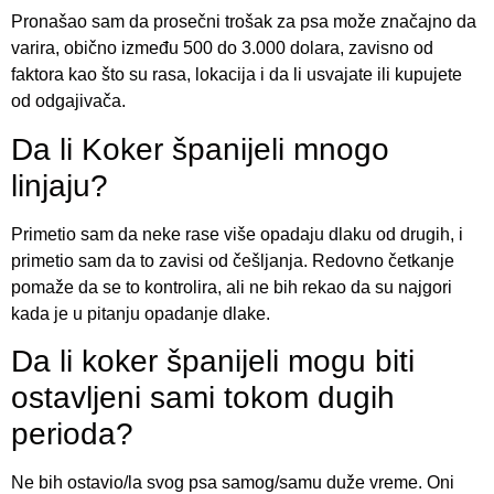
Pronašao sam da prosečni trošak za psa može značajno da
varira, obično između 500 do 3.000 dolara, zavisno od
faktora kao što su rasa, lokacija i da li usvajate ili kupujete
od odgajivača.
Da li Koker španijeli mnogo
linjaju?
Primetio sam da neke rase više opadaju dlaku od drugih, i
primetio sam da to zavisi od češljanja. Redovno četkanje
pomaže da se to kontrolira, ali ne bih rekao da su najgori
kada je u pitanju opadanje dlake.
Da li koker španijeli mogu biti
ostavljeni sami tokom dugih
perioda?
Ne bih ostavio/la svog psa samog/samu duže vreme. Oni