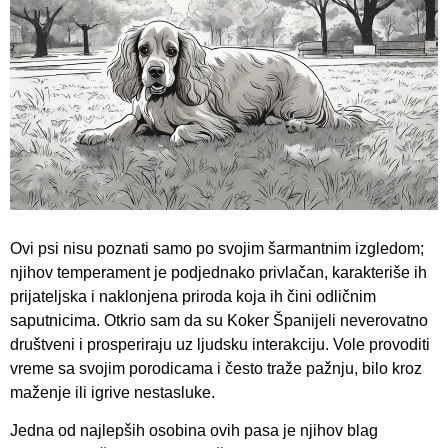
Ovi psi nisu poznati samo po svojim šarmantnim izgledom;
njihov temperament je podjednako privlačan, karakteriše ih
prijateljska i naklonjena priroda koja ih čini odličnim
saputnicima. Otkrio sam da su Koker Španijeli neverovatno
društveni i prosperiraju uz ljudsku interakciju. Vole provoditi
vreme sa svojim porodicama i često traže pažnju, bilo kroz
maženje ili igrive nestasluke.
Jedna od najlepših osobina ovih pasa je njihov blag