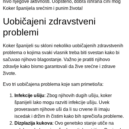
nivo njegove aktivnosti. Uopšteno, dobra ishrana čini mog
Koker španijela srećnim i punim života!
Uobičajeni zdravstveni
problemi
Koker španijeli su skloni nekoliko uobičajenih zdravstvenih
problema o kojima svaki vlasnik treba biti svestan kako bi
sačuvao njihovo blagostanje. Važno je pratiti njihovo
zdravlje kako bismo garantovali da žive srećne i zdrave
živote.
Evo tri uobičajena problema koje sam primetio/la:
Infekcije ušiju
: Zbog njihovih dugih ušiju, koker
španijeli lako mogu razviti infekcije ušiju. Uvek
proveravam njihove uši da li su crvene ili imaju
iscedak i držim ih čistim kako bih sprečio/la probleme.
Dizplazija kukova
: Ovo genetsko stanje utiče na