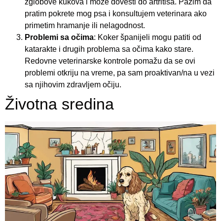
zglobove kukova i može dovesti do artritisa. Pazim da
pratim pokrete mog psa i konsultujem veterinara ako
primetim hramanje ili nelagodnost.
Problemi sa očima
: Koker španijeli mogu patiti od
katarakte i drugih problema sa očima kako stare.
Redovne veterinarske kontrole pomažu da se ovi
problemi otkriju na vreme, pa sam proaktivan/na u vezi
sa njihovim zdravljem očiju.
Životna sredina