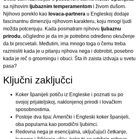
sa njihovim
ljubaznim temperamentom
i živom dušom.
Njihovo poreklo kao
lovaca-partnera
u Engleskoj dodaje
fascinantnu dimenziju njihovom karakteru, koju mnogi ljudi
možda potcenjuju. Kada posmatram njihovu
ljubaznu
prirodu
, očigledno je da im je potrebno određeno okruženje
da bi procvetali. Međutim, ima mnogo toga o čemu treba
razmisliti kada je u pitanju njihova nega i dobrobit, posebno
kada je reč o groomingu i obuci. Šta ih zaista izdvaja u svetu
pasa?
Ključni zaključci
Koker španijeli potiču iz Engleske i poznati su po
svojoj prijateljskoj, naklonjenoj prirodi i lovačkim
sposobnostima.
Postoje dva tipa: Američki i Engleski koker španijeli,
oba popularna kao porodični ljubimci.
Redovna nega je esencijalna, uključujući četkanje,