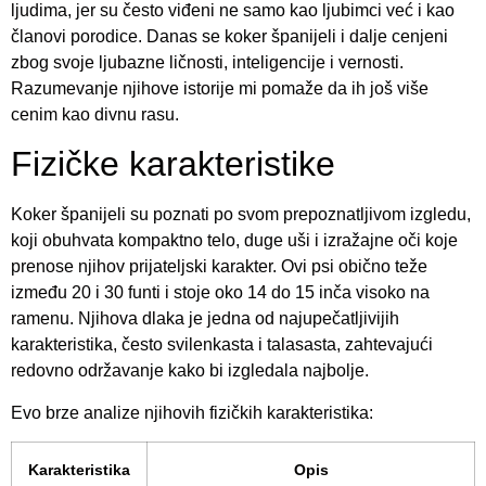
ljudima, jer su često viđeni ne samo kao ljubimci već i kao
članovi porodice. Danas se koker španijeli i dalje cenjeni
zbog svoje ljubazne ličnosti, inteligencije i vernosti.
Razumevanje njihove istorije mi pomaže da ih još više
cenim kao divnu rasu.
Fizičke karakteristike
Koker španijeli su poznati po svom prepoznatljivom izgledu,
koji obuhvata kompaktno telo, duge uši i izražajne oči koje
prenose njihov prijateljski karakter. Ovi psi obično teže
između 20 i 30 funti i stoje oko 14 do 15 inča visoko na
ramenu. Njihova dlaka je jedna od najupečatljivijih
karakteristika, često svilenkasta i talasasta, zahtevajući
redovno održavanje kako bi izgledala najbolje.
Evo brze analize njihovih fizičkih karakteristika:
Karakteristika
Opis