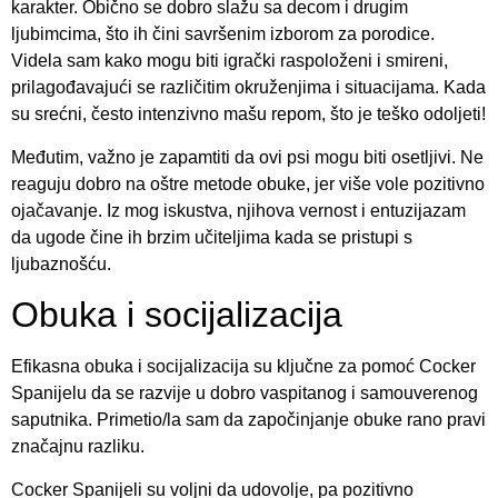
karakter. Obično se dobro slažu sa decom i drugim
ljubimcima, što ih čini savršenim izborom za porodice.
Videla sam kako mogu biti igrački raspoloženi i smireni,
prilagođavajući se različitim okruženjima i situacijama. Kada
su srećni, često intenzivno mašu repom, što je teško odoljeti!
Međutim, važno je zapamtiti da ovi psi mogu biti osetljivi. Ne
reaguju dobro na oštre metode obuke, jer više vole pozitivno
ojačavanje. Iz mog iskustva, njihova vernost i entuzijazam
da ugode čine ih brzim učiteljima kada se pristupi s
ljubaznošću.
Obuka i socijalizacija
Efikasna obuka i socijalizacija su ključne za pomoć Cocker
Spanijelu da se razvije u dobro vaspitanog i samouverenog
saputnika. Primetio/la sam da započinjanje obuke rano pravi
značajnu razliku.
Cocker Spanijeli su voljni da udovolje, pa pozitivno