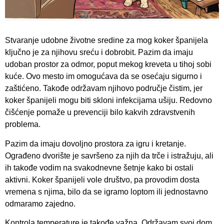
Stvaranje udobne životne sredine za mog koker španijela
ključno je za njihovu sreću i dobrobit. Pazim da imaju
udoban prostor za odmor, poput mekog kreveta u tihoj sobi
kuće. Ovo mesto im omogućava da se osećaju sigurno i
zaštićeno. Takođe održavam njihovo područje čistim, jer
koker španijeli mogu biti skloni infekcijama ušiju. Redovno
čišćenje pomaže u prevenciji bilo kakvih zdravstvenih
problema.
Pazim da imaju dovoljno prostora za igru i kretanje.
Ograđeno dvorište je savršeno za njih da trče i istražuju, ali
ih takođe vodim na svakodnevne šetnje kako bi ostali
aktivni. Koker španijeli vole društvo, pa provodim dosta
vremena s njima, bilo da se igramo loptom ili jednostavno
odmaramo zajedno.
Kontrola temperature je takođe važna. Održavam svoj dom