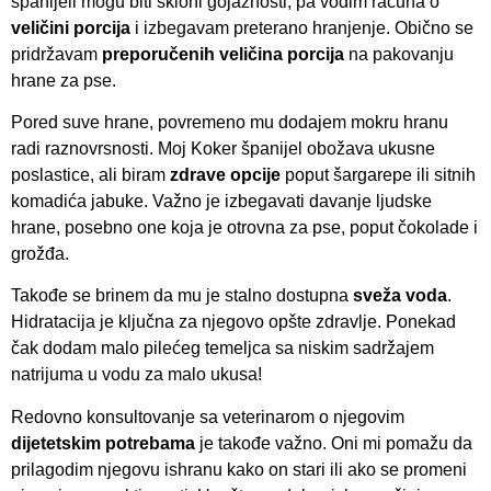
španijeli mogu biti skloni gojaznosti, pa vodim računa o
veličini porcija
i izbegavam preterano hranjenje. Obično se
pridržavam
preporučenih veličina porcija
na pakovanju
hrane za pse.
Pored suve hrane, povremeno mu dodajem mokru hranu
radi raznovrsnosti. Moj Koker španijel obožava ukusne
poslastice, ali biram
zdrave opcije
poput šargarepe ili sitnih
komadića jabuke. Važno je izbegavati davanje ljudske
hrane, posebno one koja je otrovna za pse, poput čokolade i
grožđa.
Takođe se brinem da mu je stalno dostupna
sveža voda
.
Hidratacija je ključna za njegovo opšte zdravlje. Ponekad
čak dodam malo pilećeg temeljca sa niskim sadržajem
natrijuma u vodu za malo ukusa!
Redovno konsultovanje sa veterinarom o njegovim
dijetetskim potrebama
je takođe važno. Oni mi pomažu da
prilagodim njegovu ishranu kako on stari ili ako se promeni