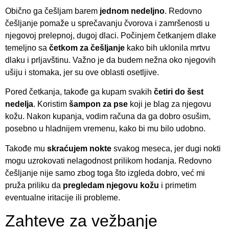
Obično ga češljam barem
jednom nedeljno
. Redovno
češljanje pomaže u sprečavanju čvorova i zamršenosti u
njegovoj prelepnoj, dugoj dlaci. Počinjem četkanjem dlake
temeljno sa
četkom za češljanje
kako bih uklonila mrtvu
dlaku i prljavštinu. Važno je da budem nežna oko njegovih
ušiju i stomaka, jer su ove oblasti osetljive.
Pored četkanja, takođe ga kupam svakih
četiri do šest
nedelja
. Koristim
šampon za pse
koji je blag za njegovu
kožu. Nakon kupanja, vodim računa da ga dobro osušim,
posebno u hladnijem vremenu, kako bi mu bilo udobno.
Takođe mu
skraćujem nokte
svakog meseca, jer dugi nokti
mogu uzrokovati nelagodnost prilikom hodanja. Redovno
češljanje nije samo zbog toga što izgleda dobro, već mi
pruža priliku da
pregledam njegovu kožu
i primetim
eventualne iritacije ili probleme.
Zahteve za vežbanje