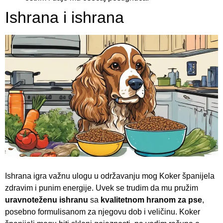
Ishrana i ishrana
Ishrana igra važnu ulogu u održavanju mog Koker španijela
zdravim i punim energije. Uvek se trudim da mu pružim
uravnoteženu ishranu
sa
kvalitetnom hranom za pse
,
posebno formulisanom za njegovu dob i veličinu. Koker