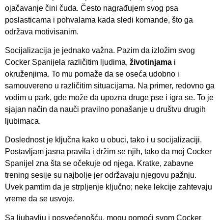
ojačavanje čini čuda. Često nagrađujem svog psa
poslasticama i pohvalama kada sledi komande, što ga
održava motivisanim.
Socijalizacija je jednako važna. Pazim da izložim svog
Cocker Spanijela različitim ljudima,
životinjama
i
okruženjima. To mu pomaže da se oseća udobno i
samouvereno u različitim situacijama. Na primer, redovno ga
vodim u park, gde može da upozna druge pse i igra se. To je
sjajan način da nauči pravilno ponašanje u društvu drugih
ljubimaca.
Doslednost je ključna kako u obuci, tako i u socijalizaciji.
Postavljam jasna pravila i držim se njih, tako da moj Cocker
Spanijel zna šta se očekuje od njega. Kratke, zabavne
trening sesije su najbolje jer održavaju njegovu pažnju.
Uvek pamtim da je strpljenje ključno; neke lekcije zahtevaju
vreme da se usvoje.
Sa ljubavlju i posvećenošću, mogu pomoći svom Cocker