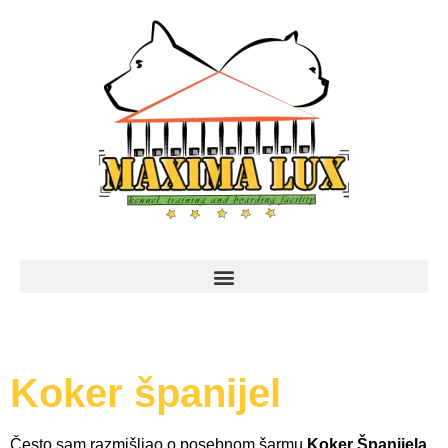
Koker španijel
Često sam razmišljao o posebnom šarmu
Koker Španijela
,