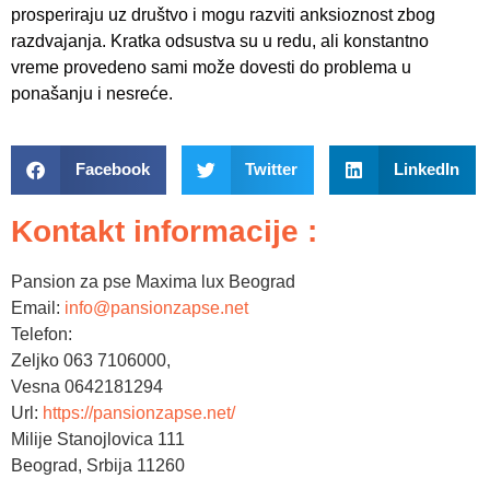
prosperiraju uz društvo i mogu razviti anksioznost zbog
razdvajanja. Kratka odsustva su u redu, ali konstantno
vreme provedeno sami može dovesti do problema u
ponašanju i nesreće.
Facebook
Twitter
LinkedIn
Kontakt informacije :
Pansion za pse Maxima lux Beograd
Email:
info@pansionzapse.net
Telefon:
Zeljko 063 7106000,
Vesna 0642181294
Url:
https://pansionzapse.net/
Milije Stanojlovica 111
Beograd
,
Srbija
11260