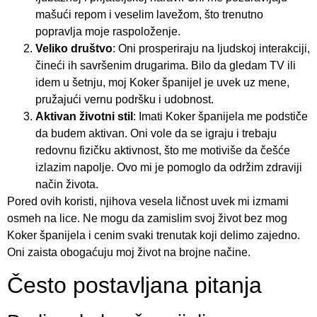
mašući repom i veselim lavežom, što trenutno
popravlja moje raspoloženje.
Veliko društvo
: Oni prosperiraju na ljudskoj interakciji,
čineći ih savršenim drugarima. Bilo da gledam TV ili
idem u šetnju, moj Koker španijel je uvek uz mene,
pružajući vernu podršku i udobnost.
Aktivan životni stil
: Imati Koker španijela me podstiče
da budem aktivan. Oni vole da se igraju i trebaju
redovnu fizičku aktivnost, što me motiviše da češće
izlazim napolje. Ovo mi je pomoglo da održim zdraviji
način života.
Pored ovih koristi, njihova vesela ličnost uvek mi izmami
osmeh na lice. Ne mogu da zamislim svoj život bez mog
Koker španijela i cenim svaki trenutak koji delimo zajedno.
Oni zaista obogaćuju moj život na brojne načine.
Često postavljana pitanja