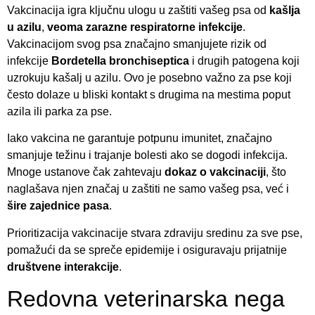
Vakcinacija igra ključnu ulogu u zaštiti vašeg psa od
kašlja
u azilu
,
veoma zarazne respiratorne infekcije
.
Vakcinacijom svog psa značajno smanjujete rizik od
infekcije
Bordetella bronchiseptica
i drugih patogena koji
uzrokuju kašalj u azilu. Ovo je posebno važno za pse koji
često dolaze u bliski kontakt s drugima na mestima poput
azila ili parka za pse.
Iako vakcina ne garantuje potpunu imunitet, značajno
smanjuje težinu i trajanje bolesti ako se dogodi infekcija.
Mnoge ustanove čak zahtevaju
dokaz o vakcinaciji
, što
naglašava njen značaj u zaštiti ne samo vašeg psa, već i
šire zajednice pasa
.
Prioritizacija vakcinacije stvara zdraviju sredinu za sve pse,
pomažući da se spreče epidemije i osiguravaju prijatnije
društvene interakcije
.
Redovna veterinarska nega