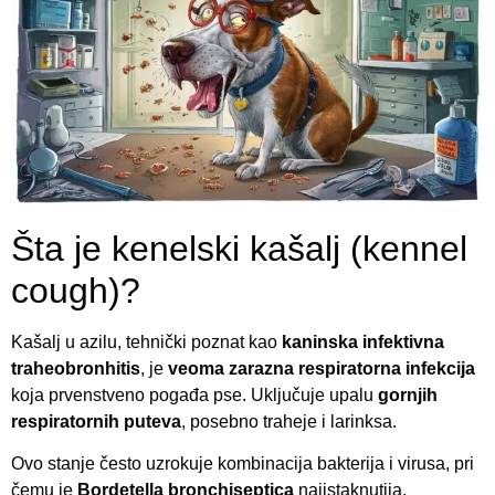
Šta je kenelski kašalj (kennel
cough)?
Kašalj u azilu, tehnički poznat kao
kaninska infektivna
traheobronhitis
, je
veoma zarazna respiratorna infekcija
koja prvenstveno pogađa pse. Uključuje upalu
gornjih
respiratornih puteva
, posebno traheje i larinksa.
Ovo stanje često uzrokuje kombinacija bakterija i virusa, pri
čemu je
Bordetella bronchiseptica
najistaknutija.