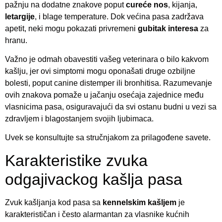
pažnju na dodatne znakove poput
cureće nos
, kijanja,
letargije
, i blage temperature. Dok većina pasa zadržava
apetit, neki mogu pokazati privremeni
gubitak interesa
za
hranu.
Važno je odmah obavestiti vašeg veterinara o bilo kakvom
kašlju, jer ovi simptomi mogu oponašati druge ozbiljne
bolesti, poput canine distemper ili bronhitisa. Razumevanje
ovih znakova pomaže u jačanju osećaja zajednice među
vlasnicima pasa, osiguravajući da svi ostanu budni u vezi sa
zdravljem i blagostanjem svojih ljubimaca.
Uvek se konsultujte sa stručnjakom za prilagođene savete.
Karakteristike zvuka
odgajivackog kašlja pasa
Zvuk kašljanja kod pasa sa
kennelskim kašljem
je
karakterističan i često alarmantan za vlasnike kućnih