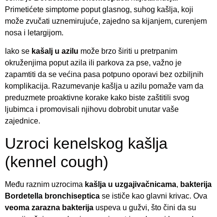
Primetićete simptome poput glasnog, suhog kašlja, koji
može zvučati uznemirujuće, zajedno sa kijanjem, curenjem
nosa i letargijom.
Iako se
kašalj u azilu
može brzo širiti u pretrpanim
okruženjima poput azila ili parkova za pse, važno je
zapamtiti da se većina pasa potpuno oporavi bez ozbiljnih
komplikacija. Razumevanje kašlja u azilu pomaže vam da
preduzmete proaktivne korake kako biste zaštitili svog
ljubimca i promovisali njihovu dobrobit unutar vaše
zajednice.
Uzroci kenelskog kašlja
(kennel cough)
Među raznim uzrocima
kašlja u uzgajivačnicama
,
bakterija
Bordetella bronchiseptica
se ističe kao glavni krivac. Ova
veoma zarazna bakterija
uspeva u gužvi, što čini da su