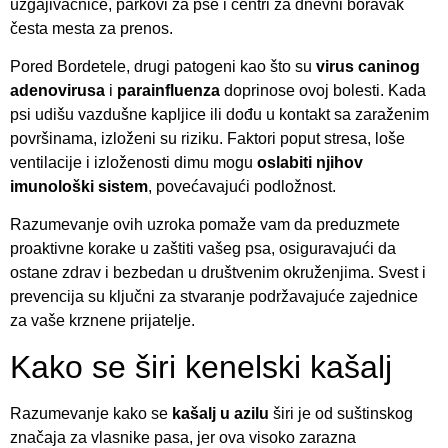
uzgajivačnice, parkovi za pse i centri za dnevni boravak
česta mesta za prenos.
Pored Bordetele, drugi patogeni kao što su
virus caninog
adenovirusa
i
parainfluenza
doprinose ovoj bolesti. Kada
psi udišu vazdušne kapljice ili dođu u kontakt sa zaraženim
površinama, izloženi su riziku. Faktori poput stresa, loše
ventilacije i izloženosti dimu mogu
oslabiti njihov
imunološki sistem
, povećavajući podložnost.
Razumevanje ovih uzroka pomaže vam da preduzmete
proaktivne korake u zaštiti vašeg psa, osiguravajući da
ostane zdrav i bezbedan u društvenim okruženjima. Svest i
prevencija su ključni za stvaranje podržavajuće zajednice
za vaše krznene prijatelje.
Kako se širi kenelski kašalj
Razumevanje kako se
kašalj u azilu
širi je od suštinskog
značaja za vlasnike pasa, jer ova visoko zarazna