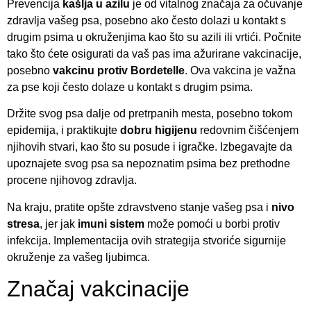
Prevencija
kašlja u azilu
je od vitalnog značaja za očuvanje
zdravlja vašeg psa, posebno ako često dolazi u kontakt s
drugim psima u okruženjima kao što su azili ili vrtići. Počnite
tako što ćete osigurati da vaš pas ima ažurirane vakcinacije,
posebno
vakcinu protiv Bordetelle
. Ova vakcina je važna
za pse koji često dolaze u kontakt s drugim psima.
Držite svog psa dalje od pretrpanih mesta, posebno tokom
epidemija, i praktikujte
dobru higijenu
redovnim čišćenjem
njihovih stvari, kao što su posude i igračke. Izbegavajte da
upoznajete svog psa sa nepoznatim psima bez prethodne
procene njihovog zdravlja.
Na kraju, pratite opšte zdravstveno stanje vašeg psa i
nivo
stresa
, jer jak
imuni sistem
može pomoći u borbi protiv
infekcija. Implementacija ovih strategija stvoriće sigurnije
okruženje za vašeg ljubimca.
Značaj vakcinacije