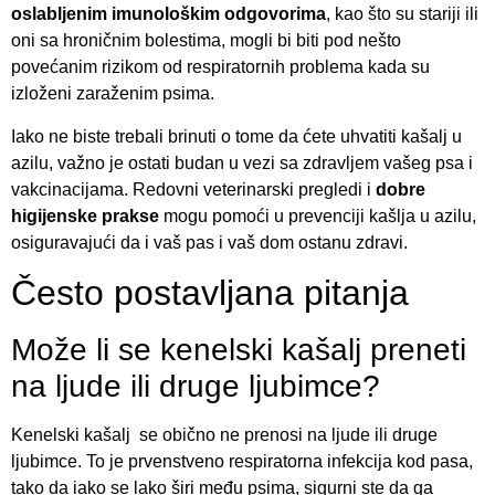
oslabljenim imunološkim odgovorima
, kao što su stariji ili
oni sa hroničnim bolestima, mogli bi biti pod nešto
povećanim rizikom od respiratornih problema kada su
izloženi zaraženim psima.
Iako ne biste trebali brinuti o tome da ćete uhvatiti kašalj u
azilu, važno je ostati budan u vezi sa zdravljem vašeg psa i
vakcinacijama. Redovni veterinarski pregledi i
dobre
higijenske prakse
mogu pomoći u prevenciji kašlja u azilu,
osiguravajući da i vaš pas i vaš dom ostanu zdravi.
Često postavljana pitanja
Može li se kenelski kašalj preneti
na ljude ili druge ljubimce?
Kenelski kašalj se obično ne prenosi na ljude ili druge
ljubimce. To je prvenstveno respiratorna infekcija kod pasa,
tako da iako se lako širi među psima, sigurni ste da ga