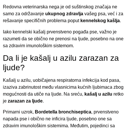
Redovna veterinarska nega je od suštinskog značaja ne
samo za održavanje
ukupnog zdravlja
vašeg psa, već i za
rešavanje specifičnih problema poput
kennelskog kašlja
.
Iako kennelski kašalj prvenstveno pogađa pse, važno je
razumeti da se obično ne prenosi na ljude, posebno na one
sa zdravim imunološkim sistemom.
Da li je kašalj u azilu zarazan za
ljude?
Kašalj u azilu, uobičajena respiratorna infekcija kod pasa,
izaziva zabrinutost među vlasnicima kućnih ljubimaca zbog
mogućnosti da utiče na ljude. Na sreću,
kašalj u azilu
retko
je
zarazan za ljude
.
Primarni uzrok,
Bordetella bronchiseptica
, prvenstveno
napada pse i obično ne inficira ljude, posebno one sa
zdravim imunološkim sistemima. Međutim, pojedinci sa