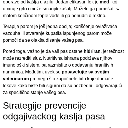
oporave od kašlja u azilu. Jedan efikasan lek je
med
, koji
umiruje grlo i može smanjiti kašalj. Možete ga pomešati sa
malom količinom tople vode ili ga ponuditi direktno.
Terapija parom je još jedna opcija; korišćenje ovlaživača
vazduha ili stvaranje kupatila ispunjenog parom može
pomoći da se olakša disanje vašeg psa.
Pored toga, važno je da vaš pas ostane
hidriran
, jer tečnost
može razrediti sluz. Nutritivna ishrana podržava njihov
imunološki sistem, pa razmislite o dodavanju hranljivih
namirnica. Međutim, uvek se
posavetujte sa svojim
veterinarom
pre nego što započnete bilo koje domaće
lekove kako biste bili sigurni da su bezbedni i odgovarajući
za specifično stanje vašeg psa.
Strategije prevencije
odgajivackog kaslja pasa