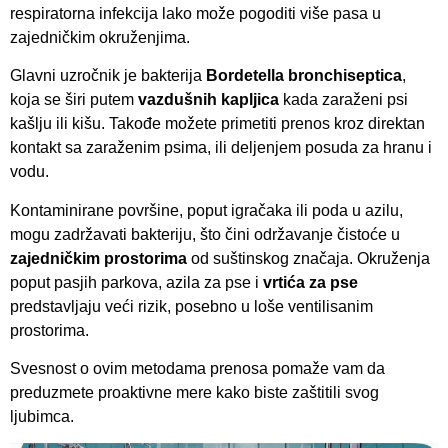
respiratorna infekcija lako može pogoditi više pasa u
zajedničkim okruženjima.
Glavni uzročnik je bakterija
Bordetella bronchiseptica
,
koja se širi putem
vazdušnih kapljica
kada zaraženi psi
kašlju ili kišu. Takođe možete primetiti prenos kroz direktan
kontakt sa zaraženim psima, ili deljenjem posuda za hranu i
vodu.
Kontaminirane površine, poput igračaka ili poda u azilu,
mogu zadržavati bakteriju, što čini održavanje čistoće u
zajedničkim prostorima
od suštinskog značaja. Okruženja
poput pasjih parkova, azila za pse i
vrtića za pse
predstavljaju veći rizik, posebno u loše ventilisanim
prostorima.
Svesnost o ovim metodama prenosa pomaže vam da
preduzmete proaktivne mere kako biste zaštitili svog
ljubimca.