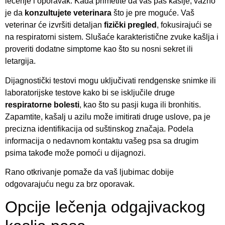
lečenje i oporavak. Kada primetite da vaš pas kašlje, važno
je da
konzultujete veterinara
što je pre moguće. Vaš
veterinar će izvršiti detaljan
fizički pregled
, fokusirajući se
na respiratorni sistem. Slušaće karakteristične zvuke kašlja i
proveriti dodatne simptome kao što su nosni sekret ili
letargija.
Dijagnostički testovi mogu uključivati rendgenske snimke ili
laboratorijske testove kako bi se isključile druge
respiratorne bolesti
, kao što su pasji kuga ili bronhitis.
Zapamtite, kašalj u azilu može imitirati druge uslove, pa je
precizna identifikacija od suštinskog značaja. Podela
informacija o nedavnom kontaktu vašeg psa sa drugim
psima takođe može pomoći u dijagnozi.
Rano otkrivanje pomaže da vaš ljubimac dobije
odgovarajuću negu za brz oporavak.
Opcije lečenja odgajivackog