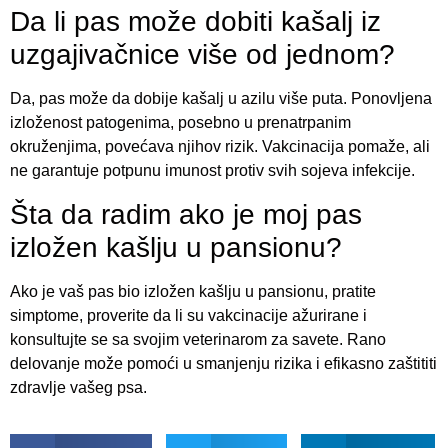
Da li pas može dobiti kašalj iz
uzgajivačnice više od jednom?
Da, pas može da dobije kašalj u azilu više puta. Ponovljena
izloženost patogenima, posebno u prenatrpanim
okruženjima, povećava njihov rizik. Vakcinacija pomaže, ali
ne garantuje potpunu imunost protiv svih sojeva infekcije.
Šta da radim ako je moj pas
izložen kašlju u pansionu?
Ako je vaš pas bio izložen kašlju u pansionu, pratite
simptome, proverite da li su vakcinacije ažurirane i
konsultujte se sa svojim veterinarom za savete. Rano
delovanje može pomoći u smanjenju rizika i efikasno zaštititi
zdravlje vašeg psa.