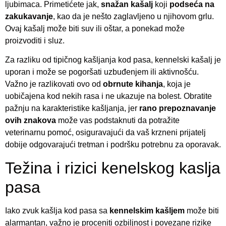
ljubimaca. Primetićete jak,
snažan kašalj
koji
podseća na
zakukavanje
, kao da je nešto zaglavljeno u njihovom grlu.
Ovaj kašalj može biti suv ili oštar, a ponekad može
proizvoditi i sluz.
Za razliku od tipičnog kašljanja kod pasa, kennelski kašalj je
uporan i može se pogoršati uzbuđenjem ili aktivnošću.
Važno je razlikovati ovo od
obrnute kihanja
, koja je
uobičajena kod nekih rasa i ne ukazuje na bolest. Obratite
pažnju na karakteristike kašljanja, jer
rano prepoznavanje
ovih znakova
može vas podstaknuti da potražite
veterinarnu pomoć, osiguravajući da vaš krzneni prijatelj
dobije odgovarajući tretman i podršku potrebnu za oporavak.
Težina i rizici kenelskog kaslja
pasa
Iako zvuk kašlja kod pasa sa
kennelskim kašljem
može biti
alarmantan, važno je proceniti ozbiljnost i povezane rizike