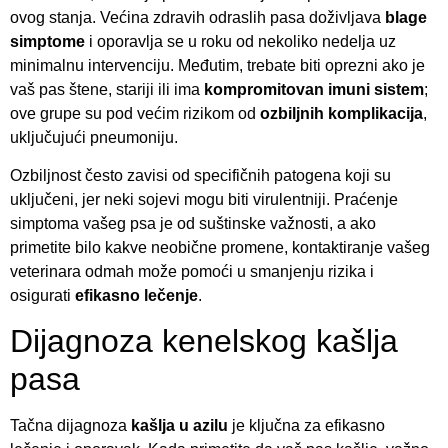
ovog stanja. Većina zdravih odraslih pasa doživljava
blage
simptome
i oporavlja se u roku od nekoliko nedelja uz
minimalnu intervenciju. Međutim, trebate biti oprezni ako je
vaš pas štene, stariji ili ima
kompromitovan imuni sistem
;
ove grupe su pod većim rizikom od
ozbiljnih komplikacija
,
uključujući pneumoniju.
Ozbiljnost često zavisi od specifičnih patogena koji su
uključeni, jer neki sojevi mogu biti virulentniji. Praćenje
simptoma vašeg psa je od suštinske važnosti, a ako
primetite bilo kakve neobične promene, kontaktiranje vašeg
veterinara odmah može pomoći u smanjenju rizika i
osigurati
efikasno lečenje
.
Dijagnoza kenelskog kašlja
pasa
Tačna dijagnoza
kašlja u azilu
je ključna za efikasno