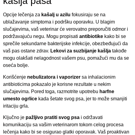
kaslja pasa
Opcije lečenja za
kašalj u azilu
fokusiraju se na
ublažavanje simptoma i podršku oporavku. U blagim
slučajevima, vaš veterinar će verovatno preporučiti odmor i
podržavajuću negu. Mogu propisati
antibiotike
kako bi se
sprečile sekundarne bakterijske infekcije, obezbeđujući da
vaš pas ostane zdrav.
Lekovi za suzbijanje kašlja
takođe
mogu olakšati nelagodnost vašem psu, pomažući mu da se
oseća bolje.
Korišćenje
nebulizatora i vaporizer
sa inhalacionim
antibioticima pokazalo je korisne rezultate u nekim
slučajevima. Pored toga, razmotrite upotrebu
harfne
umesto ogrlice
kada šetate svog psa, jer to može smanjiti
iritaciju grla.
Ključno je
pažljivo pratiti svog psa
i održavati
komunikaciju sa vašim veterinarom tokom celog procesa
lečenja kako bi se osigurao glatki oporavak. Vaš proaktivan