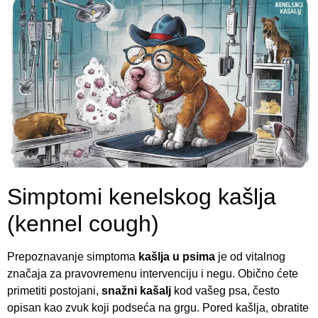
Simptomi kenelskog kašlja
(kennel cough)
Prepoznavanje simptoma
kašlja u psima
je od vitalnog
značaja za pravovremenu intervenciju i negu. Obično ćete
primetiti postojani,
snažni kašalj
kod vašeg psa, često
opisan kao zvuk koji podseća na grgu. Pored kašlja, obratite