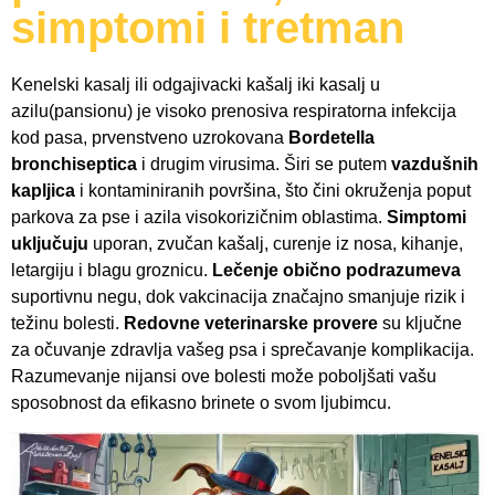
simptomi i tretman
Kenelski kasalj ili odgajivacki kašalj iki kasalj u
azilu(pansionu) je visoko prenosiva respiratorna infekcija
kod pasa, prvenstveno uzrokovana
Bordetella
bronchiseptica
i drugim virusima. Širi se putem
vazdušnih
kapljica
i kontaminiranih površina, što čini okruženja poput
parkova za pse i azila visokorizičnim oblastima.
Simptomi
uključuju
uporan, zvučan kašalj, curenje iz nosa, kihanje,
letargiju i blagu groznicu.
Lečenje obično podrazumeva
suportivnu negu, dok vakcinacija značajno smanjuje rizik i
težinu bolesti.
Redovne veterinarske provere
su ključne
za očuvanje zdravlja vašeg psa i sprečavanje komplikacija.
Razumevanje nijansi ove bolesti može poboljšati vašu
sposobnost da efikasno brinete o svom ljubimcu.