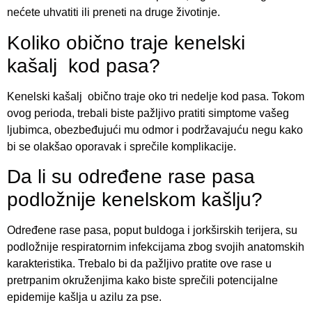
nećete uhvatiti ili preneti na druge životinje.
Koliko obično traje kenelski
kašalj kod pasa?
Kenelski kašalj obično traje oko tri nedelje kod pasa. Tokom
ovog perioda, trebali biste pažljivo pratiti simptome vašeg
ljubimca, obezbeđujući mu odmor i podržavajuću negu kako
bi se olakšao oporavak i sprečile komplikacije.
Da li su određene rase pasa
podložnije kenelskom kašlju?
Određene rase pasa, poput buldoga i jorkširskih terijera, su
podložnije respiratornim infekcijama zbog svojih anatomskih
karakteristika. Trebalo bi da pažljivo pratite ove rase u
pretrpanim okruženjima kako biste sprečili potencijalne
epidemije kašlja u azilu za pse.