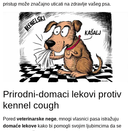
pristup može značajno uticati na zdravlje vašeg psa.
Prirodni-domaci lekovi protiv
kennel cough
Pored
veterinarske nege
, mnogi vlasnici pasa istražuju
domaće lekove
kako bi pomogli svojim ljubimcima da se