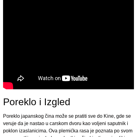
Poreklo i Izgled
Poreklo japanskog čina može se pratiti sve do Kine, gde se
veruje da je nastao u carskom dvoru kao voljeni saputnik i
poklon izaslanicima. Ova plemićka rasa je poznata po svom