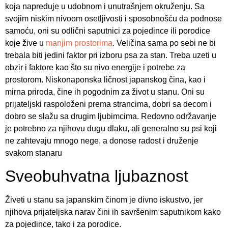
koja napreduje u udobnom i unutrašnjem okruženju. Sa
svojim niskim nivoom osetljivosti i sposobnošću da podnose
samoću, oni su odlični saputnici za pojedince ili porodice
koje žive u
manjim prostorima
. Veličina sama po sebi ne bi
trebala biti jedini faktor pri izboru psa za stan. Treba uzeti u
obzir i faktore kao što su nivo energije i potrebe za
prostorom. Niskonaponska ličnost japanskog čina, kao i
mirna priroda, čine ih pogodnim za život u stanu. Oni su
prijateljski raspoloženi prema strancima, dobri sa decom i
dobro se slažu sa drugim ljubimcima. Redovno održavanje
je potrebno za njihovu dugu dlaku, ali generalno su psi koji
ne zahtevaju mnogo nege, a donose radost i druženje
svakom stanaru
Sveobuhvatna ljubaznost
Živeti u stanu sa japanskim činom je divno iskustvo, jer
njihova prijateljska narav čini ih savršenim saputnikom kako
za pojedince, tako i za porodice.