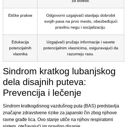
za bolesti.
Etičke prakse
Odgovorni uzgajivači stavljaju dobrobit
svojih pasa na prvo mesto, obezbeđujući
pravilnu negu i socijalizaciju.
Edukacija
Uzgajivači pružaju informacije i savete
potencijalnih
potencijalnim vlasnicima, osiguravajući da
vlasnika
razumeju rasu.
Sindrom kratkog lubanjskog
dela disajnih puteva:
Prevencija i lečenje
Sindrom kratkogdisnog vazdušnog puta (BAS) predstavlja
značajne zdravstvene rizike za japanski čin zbog njihove
ravne građe lica. Ovo stanje utiče na njihov respiratorni
sistem, otežavajući im pravilno disanje.