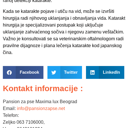
ranoj detekciji katarakte.
Kada se katarakte pojave i utiču na vid, može se izvršiti
hirurgija radi njihovog uklanjanja i obnavljanja vida. Katarakt
hirurgija je specijalizovani postupak koji uključuje
uklanjanje zahvaćenog sočiva i njegovu zamenu veštačkim.
Važno je konsultovati se sa veterinarskim oftalmologom radi
pravilne dijagnoze i plana lečenja katarakte kod japanskog
čina.
Facebook
Twitter
LinkedIn
Kontakt informacije :
Pansion za pse Maxima lux Beograd
Email:
info@pansionzapse.net
Telefon:
Zeljko 063 7106000,