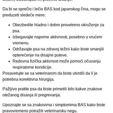
Da bi se sprečio i lečio BAS kod japanskog čina, mogu se
preduzeti sledeće mere:
Obezbedite hladno i dobro provetreno okruženje za
psa.
Izbegavajte naporne aktivnosti, posebno u vrućem
vremenu.
Održavajte psa na zdravoj težini kako biste smanjili
opterećenje na disajne puteve.
Redovna fizička aktivnost može pomoći očuvanju
respiratorne kondicije.
Posavetujte se sa veterinarom da biste utvrdili da li je
potrebna korektivna hirurgija.
Pažljivo pratite psa da biste primetili bilo kakve znakove
otežanog disanja ili pregrevanja.
Upoznajte se sa znakovima i simptomima BAS kako biste
pravovremeno potražili veterinarsku negu.