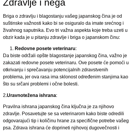
Zdravlje i nega
Briga o zdravlju i blagostanju vašeg japanskog čina je od
suštinske važnosti kako bi se osiguralo da imate srećnog i
živahnog saputnika. Evo tri važna aspekta koje treba uzeti u
obzir kada je u pitanju zdravlje i briga o japanskom činu:
Redovne posete veterinaru
:
Da biste održali opšte blagostanje japanskog čina, važno je
zakazati redovne posete veterinaru. Ove posete će pomoći u
otkrivanju i sprečavanju potencijalnih zdravstvenih
problema, jer ova rasa ima sklonost određenim stanjima kao
što su srčani problemi i očne bolesti.
2
.Uravnotežena ishrana
:
Pravilna ishrana japanskog čina ključna je za njihovo
zdravlje. Posavetujte se sa veterinarom kako biste odredili
odgovarajući tip i količinu hrane za specifične potrebe vašeg
psa. Zdrava ishrana će doprineti njihovoj dugovečnosti i