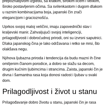
prepoznatljivom izgledu, sa kratkim, širokim licem i velikim,
široko postavljenim očima. Sa svilenkastom i dugom dlakom
u raznim kombinacijama boja, japanski čin zrači
elegancijom i gracioznošću.
Uprkos svojoj maloj veličini, imaju zapovednički stav i
kraljevski manir. Zahvaljujući svojoj inteligenciji,
prilagodljivosti i dobroćudnoj prirodi, oni su izvrsni saputnici.
Dlaka japanskog čina je lako održavana i retko se mrsi, što
olakšava negu.
Njihova ljubazna priroda i tendencija da budu mazni ih čine
omiljenim članom porodice, a dobro se slažu sa decom,
drugim kućnim ljubimcima i strancima. Zaista, japanski čin je
divna i šarmantna rasa koja donosi radost i ljubav u svaki
dom.
Prilagodljivost i život u stanu
Prilagođavanje dobro životu u stanu, japanski čin je rasa