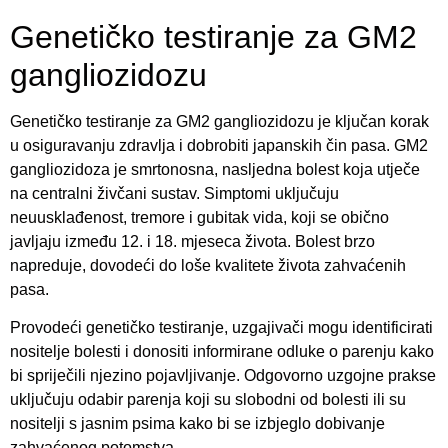
Genetičko testiranje za GM2
gangliozidozu
Genetičko testiranje za GM2 gangliozidozu je ključan korak
u osiguravanju zdravlja i dobrobiti japanskih čin pasa. GM2
gangliozidoza je smrtonosna, nasljedna bolest koja utječe
na centralni živčani sustav. Simptomi uključuju
neuusklađenost, tremore i gubitak vida, koji se obično
javljaju između 12. i 18. mjeseca života. Bolest brzo
napreduje, dovodeći do loše kvalitete života zahvaćenih
pasa.
Provodeći genetičko testiranje, uzgajivači mogu identificirati
nositelje bolesti i donositi informirane odluke o parenju kako
bi spriječili njezino pojavljivanje. Odgovorno uzgojne prakse
uključuju odabir parenja koji su slobodni od bolesti ili su
nositelji s jasnim psima kako bi se izbjeglo dobivanje
zahvaćenog potomstva.