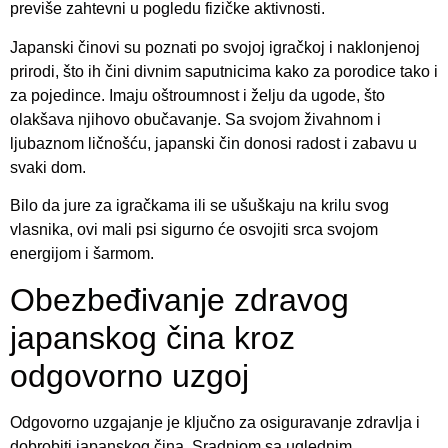
previše zahtevni u pogledu fizičke aktivnosti.
Japanski činovi su poznati po svojoj igračkoj i naklonjenoj
prirodi, što ih čini divnim saputnicima kako za porodice tako i
za pojedince. Imaju oštroumnost i želju da ugode, što
olakšava njihovo obučavanje. Sa svojom živahnom i
ljubaznom ličnošću, japanski čin donosi radost i zabavu u
svaki dom.
Bilo da jure za igračkama ili se ušuškaju na krilu svog
vlasnika, ovi mali psi sigurno će osvojiti srca svojom
energijom i šarmom.
Obezbeđivanje zdravog
japanskog čina kroz
odgovorno uzgoj
Odgovorno uzgajanje je ključno za osiguravanje zdravlja i
dobrobiti japanskog čina. Sradnjom sa uglednim