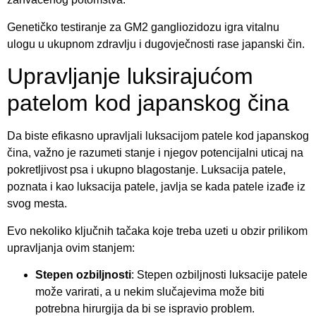
Genetičko testiranje za GM2 gangliozidozu igra vitalnu
ulogu u ukupnom zdravlju i dugovječnosti rase japanski čin.
Upravljanje luksirajućom
patelom kod japanskog čina
Da biste efikasno upravljali luksacijom patele kod japanskog
čina, važno je razumeti stanje i njegov potencijalni uticaj na
pokretljivost psa i ukupno blagostanje. Luksacija patele,
poznata i kao luksacija patele, javlja se kada patele izađe iz
svog mesta.
Evo nekoliko ključnih tačaka koje treba uzeti u obzir prilikom
upravljanja ovim stanjem:
Stepen ozbiljnosti
: Stepen ozbiljnosti luksacije patele
može varirati, a u nekim slučajevima može biti
potrebna hirurgija da bi se ispravio problem.