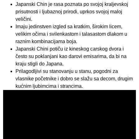
Japanski Chin je rasa poznata po svojoj kraljevskoj
prisutnosti i ljubaznoj prirodi, uprkos svojoj maloj
veličini.
Imaju jedinstven izgled sa kratkim, širokim licem,
velikim očima i svilenkastom i talasastom dlakom u
raznim kombinacijama boja.
Japanski Chini potiču iz kineskog carskog dvora i
često su poklanjani kao darovi emisarima, da bi na
kraju stigli do Japana.
Prilagodljivi su stanovanju u stanu, pogodni za
vlasnike početnike i dobro se slažu sa decom, drugim
kućnim ljubimcima i strancima.