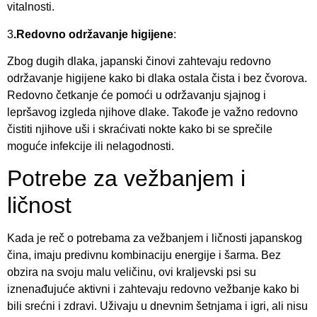
vitalnosti.
3
.Redovno održavanje higijene
:
Zbog dugih dlaka, japanski činovi zahtevaju redovno
održavanje higijene kako bi dlaka ostala čista i bez čvorova.
Redovno četkanje će pomoći u održavanju sjajnog i
lepršavog izgleda njihove dlake. Takođe je važno redovno
čistiti njihove uši i skraćivati nokte kako bi se sprečile
moguće infekcije ili nelagodnosti.
Potrebe za vežbanjem i
ličnost
Kada je reč o potrebama za vežbanjem i ličnosti japanskog
čina, imaju predivnu kombinaciju energije i šarma. Bez
obzira na svoju malu veličinu, ovi kraljevski psi su
iznenađujuće aktivni i zahtevaju redovno vežbanje kako bi
bili srećni i zdravi. Uživaju u dnevnim šetnjama i igri, ali nisu