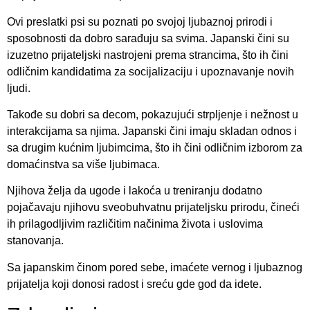
Ovi preslatki psi su poznati po svojoj ljubaznoj prirodi i
sposobnosti da dobro sarađuju sa svima. Japanski čini su
izuzetno prijateljski nastrojeni prema strancima, što ih čini
odličnim kandidatima za socijalizaciju i upoznavanje novih
ljudi.
Takođe su dobri sa decom, pokazujući strpljenje i nežnost u
interakcijama sa njima. Japanski čini imaju skladan odnos i
sa drugim kućnim ljubimcima, što ih čini odličnim izborom za
domaćinstva sa više ljubimaca.
Njihova želja da ugode i lakoća u treniranju dodatno
pojačavaju njihovu sveobuhvatnu prijateljsku prirodu, čineći
ih prilagodljivim različitim načinima života i uslovima
stanovanja.
Sa japanskim činom pored sebe, imaćete vernog i ljubaznog
prijatelja koji donosi radost i sreću gde god da idete.