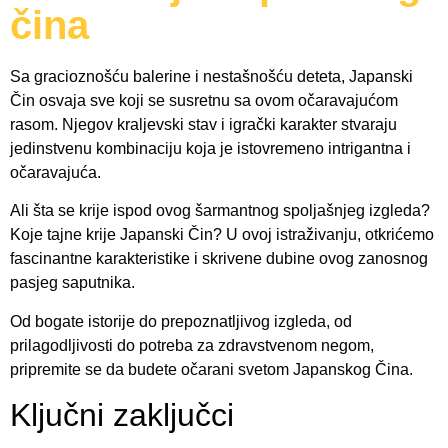
čina
Sa gracioznošću balerine i nestašnošću deteta, Japanski
Čin osvaja sve koji se susretnu sa ovom očaravajućom
rasom. Njegov kraljevski stav i igrački karakter stvaraju
jedinstvenu kombinaciju koja je istovremeno intrigantna i
očaravajuća.
Ali šta se krije ispod ovog šarmantnog spoljašnjeg izgleda?
Koje tajne krije Japanski Čin? U ovoj istraživanju, otkrićemo
fascinantne karakteristike i skrivene dubine ovog zanosnog
pasjeg saputnika.
Od bogate istorije do prepoznatljivog izgleda, od
prilagodljivosti do potreba za zdravstvenom negom,
pripremite se da budete očarani svetom Japanskog Čina.
Ključni zaključci