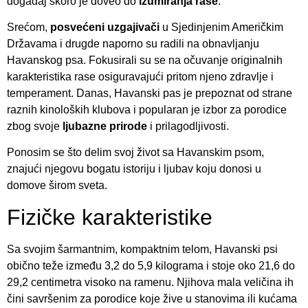
događaj skoro je doveo do
izumiranja rase
.
Srećom,
posvećeni uzgajivači
u Sjedinjenim Američkim
Državama i drugde naporno su radili na obnavljanju
Havanskog psa. Fokusirali su se na očuvanje originalnih
karakteristika rase osiguravajući pritom njeno zdravlje i
temperament. Danas, Havanski pas je prepoznat od strane
raznih kinoloških klubova i popularan je izbor za porodice
zbog svoje
ljubazne prirode
i prilagodljivosti.
Ponosim se što delim svoj život sa Havanskim psom,
znajući njegovu bogatu istoriju i ljubav koju donosi u
domove širom sveta.
Fizičke karakteristike
Sa svojim šarmantnim, kompaktnim telom, Havanski psi
obično teže između 3,2 do 5,9 kilograma i stoje oko 21,6 do
29,2 centimetra visoko na ramenu. Njihova mala veličina ih
čini savršenim za porodice koje žive u stanovima ili kućama