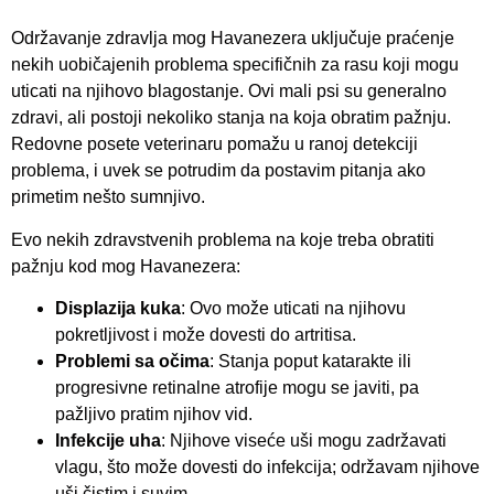
Održavanje zdravlja mog Havanezera uključuje praćenje
nekih uobičajenih problema specifičnih za rasu koji mogu
uticati na njihovo blagostanje. Ovi mali psi su generalno
zdravi, ali postoji nekoliko stanja na koja obratim pažnju.
Redovne posete veterinaru pomažu u ranoj detekciji
problema, i uvek se potrudim da postavim pitanja ako
primetim nešto sumnjivo.
Evo nekih zdravstvenih problema na koje treba obratiti
pažnju kod mog Havanezera:
Displazija kuka
: Ovo može uticati na njihovu
pokretljivost i može dovesti do artritisa.
Problemi sa očima
: Stanja poput katarakte ili
progresivne retinalne atrofije mogu se javiti, pa
pažljivo pratim njihov vid.
Infekcije uha
: Njihove viseće uši mogu zadržavati
vlagu, što može dovesti do infekcija; održavam njihove
uši čistim i suvim.