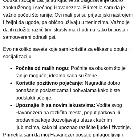
Obuka i socijalizacija su ključne za osiguravanje dobro
zaokruženog i srećnog Havanezera. Primetila sam da je
važno početi što ranije. Ovi mali psi su prijateljski nastrojeni
i željni da ugode, pa obično uživaju u treninzima. Važno je
da ih izložite različitim iskustvima i ljudima kako bi postali
samouvereni odrasli psi.
Evo nekoliko saveta koje sam koristila za efikasnu obuku i
socijalizaciju:
Počnite od malih nogu:
Počnite sa obukom što je
ranije moguće, idealno kada su štene.
Koristite pozitivno pojačanje:
Nagradite dobro
ponašanje poslasticama i pohvalama kako biste
podstakli učenje.
Upoznajte ih sa novim iskustvima:
Vodite svog
Havanezera na različita mesta, poput parkova ili
prodavnica koje dozvoljavaju ulazak kućnim
ljubimcima, kako bi upoznao različite ljude i životinje.
Primetila sam da moj Havanezer postaje prilagodljiviji i