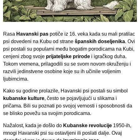
Rasa
Havanski pas
potiče iz 16. veka kada su mali pratilac
psi dovedeni na Kubu od strane
španskih doseljenika
. Ovi
psi postali su popularni među bogatim porodicama na Kubi,
cenjeni zbog svoje
prijateljske prirode
i igračkog duha.
Tokom vremena, prilagodili su se svom novom okruženju i
razvili jedinstvene osobine koje su ih učinile voljenim
ljubimcima.
Kako su godine prolazile, Havanski psi postali su simbol
kubanske kulture
, često se pojavljujući u slikama i
pričama. Bili su poznati po svojoj vernosti i sposobnosti da
se blisko povežu sa svojim porodicama.
Nažalost, kada je došlo do
Kubanske revolucije
1950-ih,
mnogi Havanski psi su ostavljeni ili poslati dalje. Ovaj