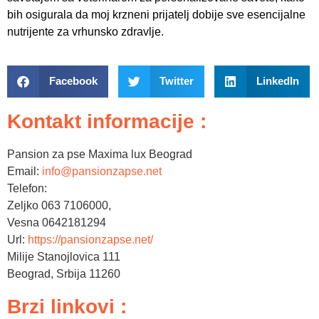
bih osigurala da moj krzneni prijatelj dobije sve esencijalne
nutrijente za vrhunsko zdravlje.
Facebook
Twitter
LinkedIn
Kontakt informacije :
Pansion za pse Maxima lux Beograd
Email:
info@pansionzapse.net
Telefon:
Zeljko 063 7106000,
Vesna 0642181294
Url:
https://pansionzapse.net/
Milije Stanojlovica 111
Beograd
,
Srbija
11260
Brzi linkovi :