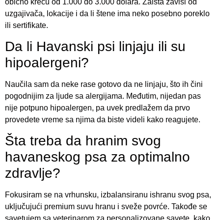
obično kreću od 1.000 do 3.000 dolara. Zaista zavisi od
uzgajivača, lokacije i da li štene ima neko posebno poreklo
ili sertifikate.
Da li Havanski psi linjaju ili su
hipoalergeni?
Naučila sam da neke rase gotovo da ne linjaju, što ih čini
pogodnijim za ljude sa alergijama. Međutim, nijedan pas
nije potpuno hipoalergen, pa uvek predlažem da prvo
provedete vreme sa njima da biste videli kako reagujete.
Šta treba da hranim svog
havaneskog psa za optimalno
zdravlje?
Fokusiram se na vrhunsku, izbalansiranu ishranu svog psa,
uključujući premium suvu hranu i sveže povrće. Takođe se
savetujem sa veterinarom za personalizovane savete, kako