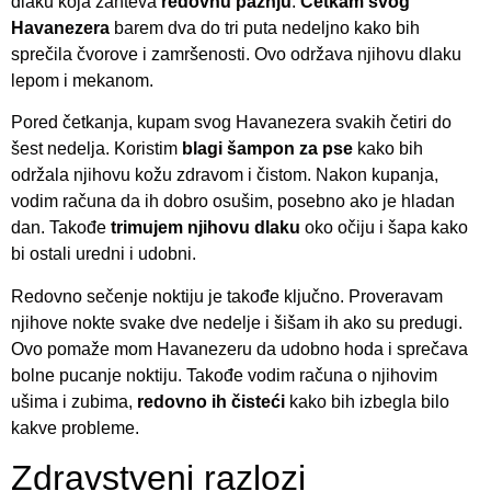
dlaku koja zahteva
redovnu pažnju
.
Četkam svog
Havanezera
barem dva do tri puta nedeljno kako bih
sprečila čvorove i zamršenosti. Ovo održava njihovu dlaku
lepom i mekanom.
Pored četkanja, kupam svog Havanezera svakih četiri do
šest nedelja. Koristim
blagi šampon za pse
kako bih
održala njihovu kožu zdravom i čistom. Nakon kupanja,
vodim računa da ih dobro osušim, posebno ako je hladan
dan. Takođe
trimujem njihovu dlaku
oko očiju i šapa kako
bi ostali uredni i udobni.
Redovno sečenje noktiju je takođe ključno. Proveravam
njihove nokte svake dve nedelje i šišam ih ako su predugi.
Ovo pomaže mom Havanezeru da udobno hoda i sprečava
bolne pucanje noktiju. Takođe vodim računa o njihovim
ušima i zubima,
redovno ih čisteći
kako bih izbegla bilo
kakve probleme.
Zdravstveni razlozi