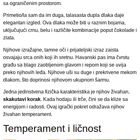
sa ograničenim prostorom.
Primetio/la sam da im duga, talasasta dupla dlaka daje
elegantan izgled. Ova dlaka može biti u raznim bojama,
uključujući crnu, belu i različite kombinacije poput čokolade i
zlata.
Njihove izražajne, tamne oči i prijateljski izraz zaista
osvajaju srca onih koji ih sretnu. Havanski pas ima čvrstu
građu sa blago zaobljenom glavom i repom koji se uvija
preko njihovih leđa. Njihove uši su duge i prekrivene mekom
dlakom, što doprinosi njihovom ukupnom šarmu.
Jedna jedinstvena fizička karakteristika je njihov živahan,
skakutavi korak
. Kada hodaju ili trče, čini se da klize sa
energijom i radosti. Ovaj igrački pokret odražava njihov
živahan temperament.
Temperament i ličnost