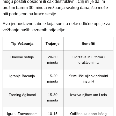
mogu postati dosadni ili čak destruktivni. Cilj mi je da im
pružim barem 30 minuta vežbanja svakog dana, što može
biti podeljeno na kraće sesije.
Evo jednostavne tabele koja sumira neke odlične opcije za
vežbanje naših krznenih prijatelja:
Tip Vežbanja
Trajanje
Benefiti
Dnevne šetnje
20-30
Održava ih u formi i
minuta
društvenima
Igranje Bacanja
15-20
Stimuliše njihov prirodni
minuta
instinkt
Trening Agilnosti
15-30
Izaziva njihov um i telo
minuta
Igra u Zatvorenom
10-15
Odlično za dane lošeg