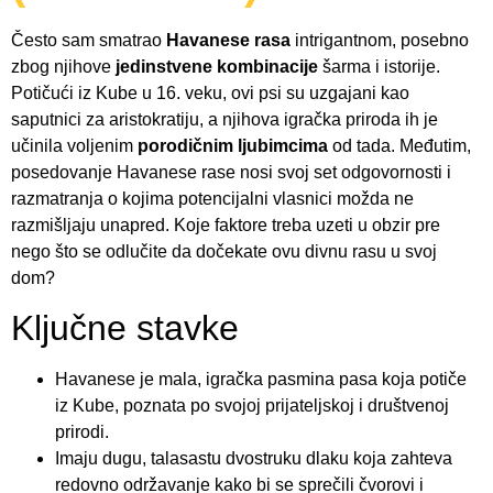
Često sam smatrao
Havanese rasa
intrigantnom, posebno
zbog njihove
jedinstvene kombinacije
šarma i istorije.
Potičući iz Kube u 16. veku, ovi psi su uzgajani kao
saputnici za aristokratiju, a njihova igračka priroda ih je
učinila voljenim
porodičnim ljubimcima
od tada. Međutim,
posedovanje Havanese rase nosi svoj set odgovornosti i
razmatranja o kojima potencijalni vlasnici možda ne
razmišljaju unapred. Koje faktore treba uzeti u obzir pre
nego što se odlučite da dočekate ovu divnu rasu u svoj
dom?
Ključne stavke
Havanese je mala, igračka pasmina pasa koja potiče
iz Kube, poznata po svojoj prijateljskoj i društvenoj
prirodi.
Imaju dugu, talasastu dvostruku dlaku koja zahteva
redovno održavanje kako bi se sprečili čvorovi i