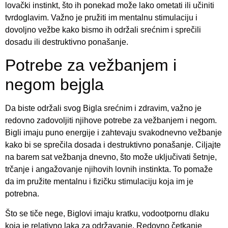
lovački instinkt, što ih ponekad može lako ometati ili učiniti
tvrdoglavim. Važno je pružiti im mentalnu stimulaciju i
dovoljno vežbe kako bismo ih održali srećnim i sprečili
dosadu ili destruktivno ponašanje.
Potrebe za vežbanjem i
negom bejgla
Da biste održali svog Bigla srećnim i zdravim, važno je
redovno zadovoljiti njihove potrebe za vežbanjem i negom.
Bigli imaju puno energije i zahtevaju svakodnevno vežbanje
kako bi se sprečila dosada i destruktivno ponašanje. Ciljajte
na barem sat vežbanja dnevno, što može uključivati šetnje,
trčanje i angažovanje njihovih lovnih instinkta. To pomaže
da im pružite mentalnu i fizičku stimulaciju koja im je
potrebna.
Što se tiče nege, Biglovi imaju kratku, vodootpornu dlaku
koja je relativno laka za održavanje. Redovno četkanje