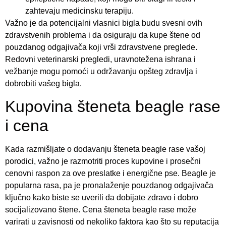
zahtevaju medicinsku terapiju.
Važno je da potencijalni vlasnici bigla budu svesni ovih
zdravstvenih problema i da osiguraju da kupe štene od
pouzdanog odgajivača koji vrši zdravstvene preglede.
Redovni veterinarski pregledi, uravnotežena ishrana i
vežbanje mogu pomoći u održavanju opšteg zdravlja i
dobrobiti vašeg bigla.
Kupovina šteneta beagle rase
i cena
Kada razmišljate o dodavanju šteneta beagle rase vašoj
porodici, važno je razmotriti proces kupovine i prosečni
cenovni raspon za ove preslatke i energične pse. Beagle je
popularna rasa, pa je pronalaženje pouzdanog odgajivača
ključno kako biste se uverili da dobijate zdravo i dobro
socijalizovano štene. Cena šteneta beagle rase može
varirati u zavisnosti od nekoliko faktora kao što su reputacija