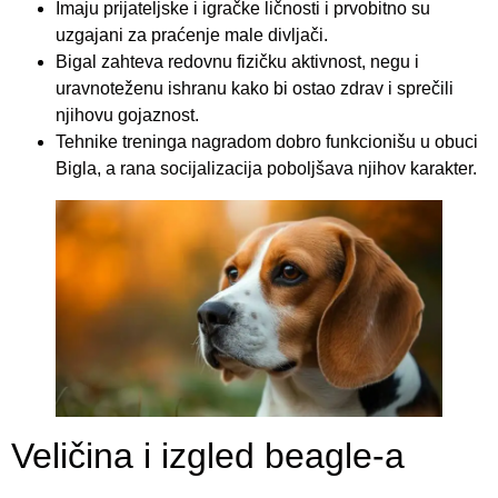
Imaju prijateljske i igračke ličnosti i prvobitno su
uzgajani za praćenje male divljači.
Bigal zahteva redovnu fizičku aktivnost, negu i
uravnoteženu ishranu kako bi ostao zdrav i sprečili
njihovu gojaznost.
Tehnike treninga nagradom dobro funkcionišu u obuci
Bigla, a rana socijalizacija poboljšava njihov karakter.
Veličina i izgled beagle-a