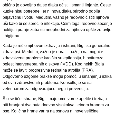
obično je dovoljno da se dlaka očisti i smanji linjanje. Česte
kupke nisu potrebne, jer njihova dlaka prirodno odbija
prljavštinu i vodu. Međutim, važno je redovno čistiti njihove
uši kako bi se sprečile infekcije. Osim toga, redovno secenje
noktiju i pranje zuba su neophodni za njihovo opšte zdravlje
i higijenu.
Kada je reč o njihovom zdravlju i ishrani, Bigli su generalno
zdravi psi. Međutim, važno je obratiti pažnju na moguće
zdravstvene probleme kao što su epilepsija, hipotireoza i
bolest intervertebralnih diskova (IVDD). Kod nekih Bigla
može se javiti progresivna retinalna atrofija (PRA).
Odgovorno uzgojne prakse mogu pomoći u smanjenju rizika
od ovih zdravstvenih problema. Konsultujte se sa
veterinarom za odgovarajuću negu i prevenciju.
Što se tiče ishrane, Bigli imaju omnivorne apetite i trebaju
biti hranjeni dva puta dnevno visokokvalitetnom hranom za
pse. Količina hrane varira na osnovu njihove veličine,