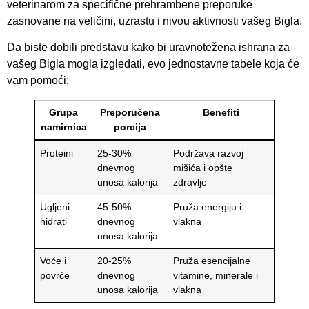
veterinarom za specifične prehrambene preporuke
zasnovane na veličini, uzrastu i nivou aktivnosti vašeg Bigla.
Da biste dobili predstavu kako bi uravnotežena ishrana za
vašeg Bigla mogla izgledati, evo jednostavne tabele koja će
vam pomoći:
Grupa
Preporučena
Benefiti
namirnica
porcija
Proteini
25-30%
Podržava razvoj
dnevnog
mišića i opšte
unosa kalorija
zdravlje
Ugljeni
45-50%
Pruža energiju i
hidrati
dnevnog
vlakna
unosa kalorija
Voće i
20-25%
Pruža esencijalne
povrće
dnevnog
vitamine, minerale i
unosa kalorija
vlakna