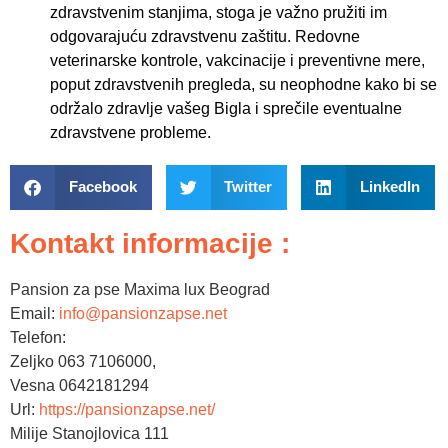
zdravstvenim stanjima, stoga je važno pružiti im
odgovarajuću zdravstvenu zaštitu. Redovne
veterinarske kontrole, vakcinacije i preventivne mere,
poput zdravstvenih pregleda, su neophodne kako bi se
održalo zdravlje vašeg Bigla i sprečile eventualne
zdravstvene probleme.
Facebook
Twitter
LinkedIn
Kontakt informacije :
Pansion za pse Maxima lux Beograd
Email:
info@pansionzapse.net
Telefon:
Zeljko 063 7106000,
Vesna 0642181294
Url:
https://pansionzapse.net/
Milije Stanojlovica 111