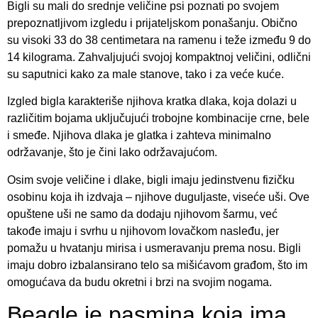
Bigli su mali do srednje veličine psi poznati po svojem
prepoznatljivom izgledu i prijateljskom ponašanju. Obično
su visoki 33 do 38 centimetara na ramenu i teže između 9 do
14 kilograma. Zahvaljujući svojoj kompaktnoj veličini, odlični
su saputnici kako za male stanove, tako i za veće kuće.
Izgled bigla karakteriše njihova kratka dlaka, koja dolazi u
različitim bojama uključujući trobojne kombinacije crne, bele
i smeđe. Njihova dlaka je glatka i zahteva minimalno
održavanje, što je čini lako održavajućom.
Osim svoje veličine i dlake, bigli imaju jedinstvenu fizičku
osobinu koja ih izdvaja – njihove duguljaste, viseće uši. Ove
opuštene uši ne samo da dodaju njihovom šarmu, već
takođe imaju i svrhu u njihovom lovačkom nasleđu, jer
pomažu u hvatanju mirisa i usmeravanju prema nosu. Bigli
imaju dobro izbalansirano telo sa mišićavom građom, što im
omogućava da budu okretni i brzi na svojim nogama.
Beagle je pasmina koja ima