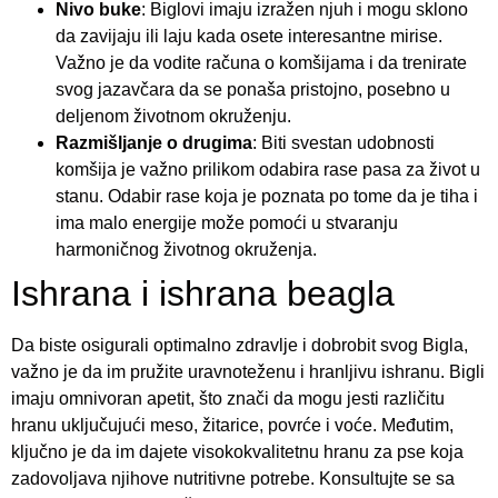
Nivo buke
: Biglovi imaju izražen njuh i mogu sklono
da zavijaju ili laju kada osete interesantne mirise.
Važno je da vodite računa o komšijama i da trenirate
svog jazavčara da se ponaša pristojno, posebno u
deljenom životnom okruženju.
Razmišljanje o drugima
: Biti svestan udobnosti
komšija je važno prilikom odabira rase pasa za život u
stanu. Odabir rase koja je poznata po tome da je tiha i
ima malo energije može pomoći u stvaranju
harmoničnog životnog okruženja.
Ishrana i ishrana beagla
Da biste osigurali optimalno zdravlje i dobrobit svog Bigla,
važno je da im pružite uravnoteženu i hranljivu ishranu. Bigli
imaju omnivoran apetit, što znači da mogu jesti različitu
hranu uključujući meso, žitarice, povrće i voće. Međutim,
ključno je da im dajete visokokvalitetnu hranu za pse koja
zadovoljava njihove nutritivne potrebe. Konsultujte se sa