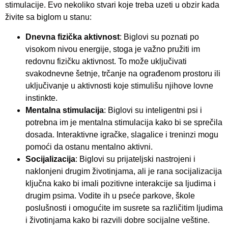
stimulacije. Evo nekoliko stvari koje treba uzeti u obzir kada
živite sa biglom u stanu:
Dnevna fizička aktivnost
: Biglovi su poznati po
visokom nivou energije, stoga je važno pružiti im
redovnu fizičku aktivnost. To može uključivati
svakodnevne šetnje, trčanje na ograđenom prostoru ili
uključivanje u aktivnosti koje stimulišu njihove lovne
instinkte.
Mentalna stimulacija
: Biglovi su inteligentni psi i
potrebna im je mentalna stimulacija kako bi se sprečila
dosada. Interaktivne igračke, slagalice i treninzi mogu
pomoći da ostanu mentalno aktivni.
Socijalizacija
: Biglovi su prijateljski nastrojeni i
naklonjeni drugim životinjama, ali je rana socijalizacija
ključna kako bi imali pozitivne interakcije sa ljudima i
drugim psima. Vodite ih u pseće parkove, škole
poslušnosti i omogućite im susrete sa različitim ljudima
i životinjama kako bi razvili dobre socijalne veštine.