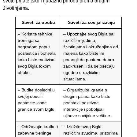
svoju prijateljsku i ljubaznu prirodu prema drugim
životinjama.
Saveti za obuku
Saveti za socijalizaciju
– Koristite tehnike
– Upoznajte svog Bigla sa
treninga sa
različitim ljudima,
nagradom poput
životinjama i okruženjima od
poslastica i pohvala
malena kako biste im
kako biste motivisali
pomogli da postanu dobro
svog Bigla tokom
zaokruženi i da se osećaju
obuke.
ugodno u različitim
situacijama.
– Budite dosledni u
– Organizujte igranje s
svojoj obuci i
drugim psima kako biste
postavite jasne
podstakli pozitivne
granice svom Biglu.
interakcije i poboljšali
njihove socijalne veštine.
– Održavajte kratke i
– Izložite svog Bigla
zabavne treninge
različitim zvucima, prizorima