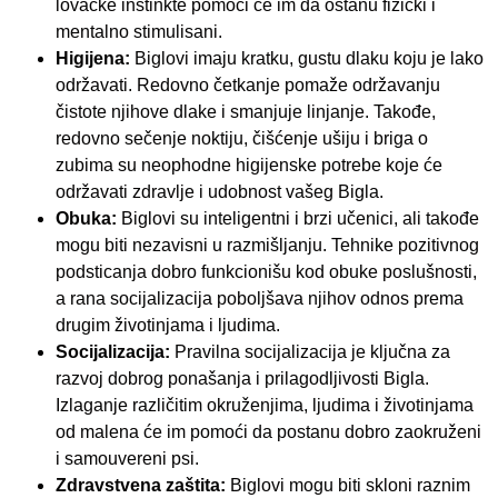
lovačke instinkte pomoći će im da ostanu fizički i
mentalno stimulisani.
Higijena:
Biglovi imaju kratku, gustu dlaku koju je lako
održavati. Redovno četkanje pomaže održavanju
čistote njihove dlake i smanjuje linjanje. Takođe,
redovno sečenje noktiju, čišćenje ušiju i briga o
zubima su neophodne higijenske potrebe koje će
održavati zdravlje i udobnost vašeg Bigla.
Obuka:
Biglovi su inteligentni i brzi učenici, ali takođe
mogu biti nezavisni u razmišljanju. Tehnike pozitivnog
podsticanja dobro funkcionišu kod obuke poslušnosti,
a rana socijalizacija poboljšava njihov odnos prema
drugim životinjama i ljudima.
Socijalizacija:
Pravilna socijalizacija je ključna za
razvoj dobrog ponašanja i prilagodljivosti Bigla.
Izlaganje različitim okruženjima, ljudima i životinjama
od malena će im pomoći da postanu dobro zaokruženi
i samouvereni psi.
Zdravstvena zaštita:
Biglovi mogu biti skloni raznim