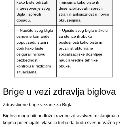
kako biste održali
i mirisima kako biste ih
interesovanje svog
desenzibilizovali i sprečili
Bigla i sprečili
strah ili anksioznost u novim
dosadu.
okruženjima.
– Naučite svog Bigla
– Upišite svog Bigla u školu
osnovne komande
za štence ili obuku
poput sedi, stani i
poslušnosti kako biste im
dođi kako biste
pružili strukturirane
osigurali njihovu
socijalizacijske doživljaje i
bezbednost i
naučili vredne tehnike
kontrolu u različitim
obuke.
situacijama.
Brige u vezi zdravlja biglova
Zdravstvene brige vezane za Bigla:
Biglovi mogu biti podložni raznim zdravstvenim stanjima o
kojima potencijalni vlasnici treba da budu svesni. Važno je