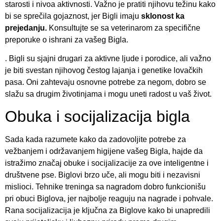
starosti i nivoa aktivnosti. Važno je pratiti njihovu težinu kako
bi se sprečila gojaznost, jer Bigli imaju
sklonost ka
prejedanju.
Konsultujte se sa veterinarom za specifične
preporuke o ishrani za vašeg Bigla.
. Bigli su sjajni drugari za aktivne ljude i porodice, ali važno
je biti svestan njihovog čestog lajanja i genetike lovačkih
pasa. Oni zahtevaju osnovne potrebe za negom, dobro se
slažu sa drugim životinjama i mogu uneti radost u vaš život.
Obuka i socijalizacija bigla
Sada kada razumete kako da zadovoljite potrebe za
vežbanjem i održavanjem higijene vašeg Bigla, hajde da
istražimo značaj obuke i socijalizacije za ove inteligentne i
društvene pse. Biglovi brzo uče, ali mogu biti i nezavisni
mislioci. Tehnike treninga sa nagradom dobro funkcionišu
pri obuci Biglova, jer najbolje reaguju na nagrade i pohvale.
Rana socijalizacija je ključna za Biglove kako bi unapredili