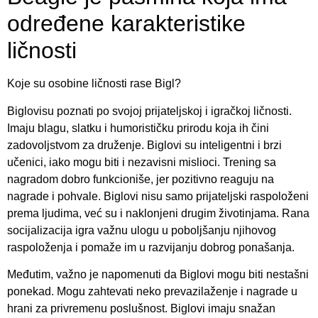
određene karakteristike
ličnosti
Koje su osobine ličnosti rase Bigl?
Biglovisu poznati po svojoj prijateljskoj i igračkoj ličnosti.
Imaju blagu, slatku i humorističku prirodu koja ih čini
zadovoljstvom za druženje. Biglovi su inteligentni i brzi
učenici, iako mogu biti i nezavisni mislioci. Trening sa
nagradom dobro funkcioniše, jer pozitivno reaguju na
nagrade i pohvale. Biglovi nisu samo prijateljski raspoloženi
prema ljudima, već su i naklonjeni drugim životinjama. Rana
socijalizacija igra važnu ulogu u poboljšanju njihovog
raspoloženja i pomaže im u razvijanju dobrog ponašanja.
Međutim, važno je napomenuti da Biglovi mogu biti nestašni
ponekad. Mogu zahtevati neko prevazilaženje i nagrade u
hrani za privremenu poslušnost. Biglovi imaju snažan