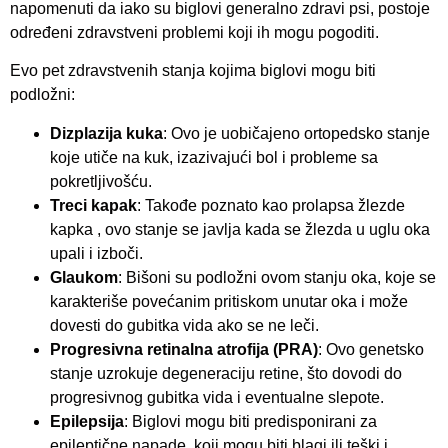
napomenuti da iako su biglovi generalno zdravi psi, postoje
određeni zdravstveni problemi koji ih mogu pogoditi.
Evo pet zdravstvenih stanja kojima biglovi mogu biti
podložni:
Dizplazija kuka
: Ovo je uobičajeno ortopedsko stanje
koje utiče na kuk, izazivajući bol i probleme sa
pokretljivošću.
Treci kapak
: Takođe poznato kao prolapsa žlezde
kapka , ovo stanje se javlja kada se žlezda u uglu oka
upali i izboči.
Glaukom
: Bišoni su podložni ovom stanju oka, koje se
karakteriše povećanim pritiskom unutar oka i može
dovesti do gubitka vida ako se ne leči.
Progresivna retinalna atrofija (PRA)
: Ovo genetsko
stanje uzrokuje degeneraciju retine, što dovodi do
progresivnog gubitka vida i eventualne slepote.
Epilepsija
: Biglovi mogu biti predisponirani za
epileptične napade, koji mogu biti blagi ili teški i