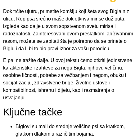
Dok trčite ujutru, primetite komšiju koji šeta svog Bigla niz
ulicu. Rep psa srećno maše dok otkriva mirise duž puta,
izgleda kao da je u svom sopstvenom svetu mirisa i
radoznalosti. Zainteresovani ovom preslatkom, ali živahnim
rasom, možete se zapitati šta je potrebno da se brinete o
Biglu i da li bi to bio pravi izbor za vašu porodicu.
E pa, ne tražite dalje. U ovoj tekstu ćemo otkriti jedinstvene
karakteristike i zahteve za negu Bigla, njihovu veličinu,
osobine ličnosti, potrebe za vežbanjem i negom, obuku i
socijalizaciju, zdravstvene brige, životne uslove i
kompatibilnost, ishranu i dijetu, kao i razmatranja o
usvajanju.
Ključne tačke
Biglovi su mali do srednje veličine psi sa kratkom,
glatkom dlakom u različitim bojama.