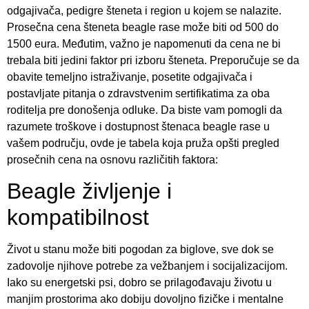
odgajivača, pedigre šteneta i region u kojem se nalazite.
Prosečna cena šteneta beagle rase može biti od 500 do
1500 eura. Međutim, važno je napomenuti da cena ne bi
trebala biti jedini faktor pri izboru šteneta. Preporučuje se da
obavite temeljno istraživanje, posetite odgajivača i
postavljate pitanja o zdravstvenim sertifikatima za oba
roditelja pre donošenja odluke. Da biste vam pomogli da
razumete troškove i dostupnost štenaca beagle rase u
vašem području, ovde je tabela koja pruža opšti pregled
prosečnih cena na osnovu različitih faktora:
Beagle življenje i
kompatibilnost
Život u stanu može biti pogodan za biglove, sve dok se
zadovolje njihove potrebe za vežbanjem i socijalizacijom.
Iako su energetski psi, dobro se prilagođavaju životu u
manjim prostorima ako dobiju dovoljno fizičke i mentalne