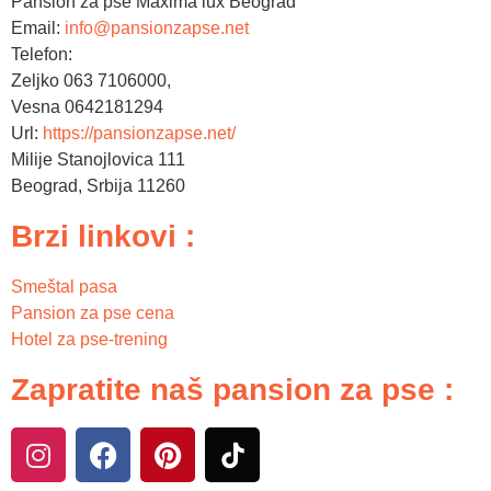
Pansion za pse Maxima lux Beograd
Email:
info@pansionzapse.net
Telefon:
Zeljko 063 7106000,
Vesna 0642181294
Url:
https://pansionzapse.net/
Milije Stanojlovica 111
Beograd
,
Srbija
11260
Brzi linkovi :
Smeštal pasa
Pansion za pse cena
Hotel za pse-trening
Zapratite naš pansion za pse :