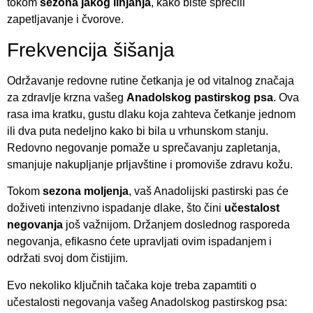
tokom
sezona jakog linjanja
, kako biste sprečili
zapetljavanje i čvorove.
Frekvencija šišanja
Održavanje redovne rutine četkanja je od vitalnog značaja
za zdravlje krzna vašeg
Anadolskog pastirskog psa
. Ova
rasa ima kratku, gustu dlaku koja zahteva četkanje jednom
ili dva puta nedeljno kako bi bila u vrhunskom stanju.
Redovno negovanje pomaže u sprečavanju zapletanja,
smanjuje nakupljanje prljavštine i promoviše zdravu kožu.
Tokom
sezona moljenja
, vaš Anadolijski pastirski pas će
doživeti intenzivno ispadanje dlake, što čini
učestalost
negovanja
još važnijom. Držanjem doslednog rasporeda
negovanja, efikasno ćete upravljati ovim ispadanjem i
održati svoj dom čistijim.
Evo nekoliko ključnih tačaka koje treba zapamtiti o
učestalosti negovanja vašeg Anadolskog pastirskog psa: