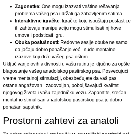
Zagonetke
: One mogu izazvati veštine rešavanja
problema vašeg psa i držati ga zabavljenim satima.
Interaktivne igračke
: Igračke koje ispuštaju poslastice
ili zahtevaju manipulaciju mogu stimulisati njihove
umove i podsticati igru.
Obuka poslušnosti
: Redovne sesije obuke ne samo
da jačaju dobro ponašanje već i nude mentalne
izazove koji drže vašeg psa oštrim.
Uključivanje ovih aktivnosti u vašu rutinu je ključno za opšte
blagostanje vašeg anadolskog pastirskog psa. Posvećujući
vreme mentalnoj stimulaciji, obezbeđujete da vaš pas
ostane angažovan i zadovoljan, poboljšavajući kvalitet
njegovog života i vašu zajedničku vezu. Zapamtite, srećan i
mentalno stimulisan anadolskog pastirskog psa je dobro
ponašan saputnik.
Prostorni zahtevi za anatoli