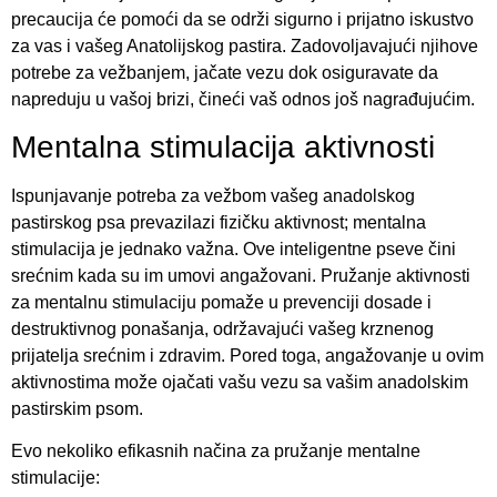
precaucija će pomoći da se održi sigurno i prijatno iskustvo
za vas i vašeg Anatolijskog pastira. Zadovoljavajući njihove
potrebe za vežbanjem, jačate vezu dok osiguravate da
napreduju u vašoj brizi, čineći vaš odnos još nagrađujućim.
Mentalna stimulacija aktivnosti
Ispunjavanje potreba za vežbom vašeg anadolskog
pastirskog psa prevazilazi fizičku aktivnost; mentalna
stimulacija je jednako važna. Ove inteligentne pseve čini
srećnim kada su im umovi angažovani. Pružanje aktivnosti
za mentalnu stimulaciju pomaže u prevenciji dosade i
destruktivnog ponašanja, održavajući vašeg krznenog
prijatelja srećnim i zdravim. Pored toga, angažovanje u ovim
aktivnostima može ojačati vašu vezu sa vašim anadolskim
pastirskim psom.
Evo nekoliko efikasnih načina za pružanje mentalne
stimulacije: