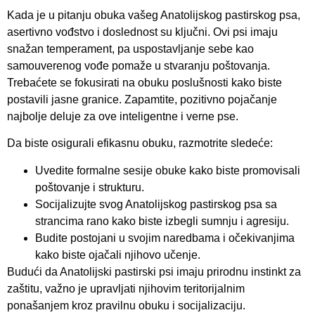
Kada je u pitanju obuka vašeg Anatolijskog pastirskog psa,
asertivno vođstvo i doslednost su ključni. Ovi psi imaju
snažan temperament, pa uspostavljanje sebe kao
samouverenog vođe pomaže u stvaranju poštovanja.
Trebaćete se fokusirati na obuku poslušnosti kako biste
postavili jasne granice. Zapamtite, pozitivno pojačanje
najbolje deluje za ove inteligentne i verne pse.
Da biste osigurali efikasnu obuku, razmotrite sledeće:
Uvedite formalne sesije obuke kako biste promovisali
poštovanje i strukturu.
Socijalizujte svog Anatolijskog pastirskog psa sa
strancima rano kako biste izbegli sumnju i agresiju.
Budite postojani u svojim naredbama i očekivanjima
kako biste ojačali njihovo učenje.
Budući da Anatolijski pastirski psi imaju prirodnu instinkt za
zaštitu, važno je upravljati njihovim teritorijalnim
ponašanjem kroz pravilnu obuku i socijalizaciju.