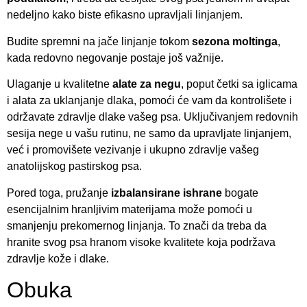
nedeljno kako biste efikasno upravljali linjanjem.
Budite spremni na jače linjanje tokom
sezona moltinga
,
kada redovno negovanje postaje još važnije.
Ulaganje u kvalitetne
alate za negu
, poput četki sa iglicama
i alata za uklanjanje dlaka, pomoći će vam da kontrolišete i
održavate zdravlje dlake vašeg psa. Uključivanjem redovnih
sesija nege u vašu rutinu, ne samo da upravljate linjanjem,
već i promovišete vezivanje i ukupno zdravlje vašeg
anatolijskog pastirskog psa.
Pored toga, pružanje
izbalansirane ishrane
bogate
esencijalnim hranljivim materijama može pomoći u
smanjenju prekomernog linjanja. To znači da treba da
hranite svog psa hranom visoke kvalitete koja podržava
zdravlje kože i dlake.
Obuka