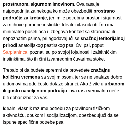
prostranom, sigurnom imovinom
. Ova rasa je
najpogodnija za nekoga ko može obezbediti
prostrano
područje za kretanje
, jer im je potrebna prostor i sigurnost
za njihove prirodne instinkte. Idealni vlasnik obično ima
minimalno posetilaca i izbegava kontakt sa strancima ili
nepoznatim psima, prilagođavajući se
snažnoj teritorijalnoj
prirodi
anatolijskog pastirskog psa. Ovi psi, poput
Sarplaninca
, poznati su po svojoj lojalnosti i zaštitničkim
instinktima, što ih čini izvanrednim čuvarima stoke.
Trebalo bi da budete spremni da provedete
značajnu
količinu vremena
sa svojim psom, jer se ne snalaze dobro
u domovima gde često dolaze stranci. Ako živite u
urbanom
ili gusto naseljenom području
, ova rasa verovatno neće
biti dobar izbor za vas.
Idealni vlasnik razume potrebu za pravilnom fizičkom
aktivnošću, obukom i socijalizacijom, obezbeđujući da se
ispune specifične potrebe psa.