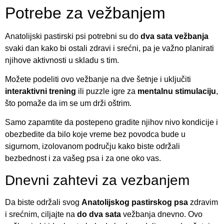
Potrebe za vežbanjem
Anatolijski pastirski psi potrebni su do
dva sata vežbanja
svaki dan kako bi ostali zdravi i srećni, pa je važno planirati
njihove aktivnosti u skladu s tim.
Možete podeliti ovo vežbanje na dve šetnje i uključiti
interaktivni trening
ili puzzle igre za
mentalnu stimulaciju
,
što pomaže da im se um drži oštrim.
Samo zapamtite da postepeno gradite njihov nivo kondicije i
obezbedite da bilo koje vreme bez povodca bude u
sigurnom, izolovanom području kako biste održali
bezbednost i za vašeg psa i za one oko vas.
Dnevni zahtevi za vezbanjem
Da biste održali svog
Anatolijskog pastirskog psa
zdravim
i srećnim, ciljajte na
do dva sata
vežbanja dnevno. Ovo