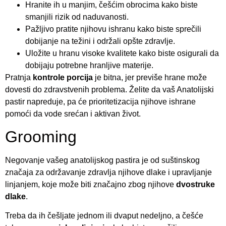
Hranite ih u manjim, češćim obrocima kako biste
smanjili rizik od naduvanosti.
Pažljivo pratite njihovu ishranu kako biste sprečili
dobijanje na težini i održali opšte zdravlje.
Uložite u hranu visoke kvalitete kako biste osigurali da
dobijaju potrebne hranljive materije.
Pratnja
kontrole porcija
je bitna, jer previše hrane može
dovesti do zdravstvenih problema. Želite da vaš Anatolijski
pastir napreduje, pa će prioritetizacija njihove ishrane
pomoći da vode srećan i aktivan život.
Grooming
Negovanje vašeg anatolijskog pastira je od suštinskog
značaja za održavanje zdravlja njihove dlake i upravljanje
linjanjem, koje može biti značajno zbog njihove
dvostruke
dlake
.
Treba da ih češljate jednom ili dvaput nedeljno, a češće