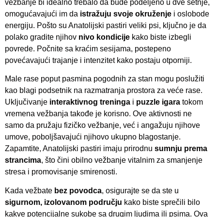
vežbanje bi idealno trebalo da bude podeljeno u dve šetnje,
omogućavajući im da
istražuju svoje okruženje
i oslobode
energiju. Pošto su Anatolijski pastiri veliki psi, ključno je da
polako gradite njihov
nivo kondicije
kako biste izbegli
povrede. Počnite sa kraćim sesijama, postepeno
povećavajući trajanje i intenzitet kako postaju otporniji.
Male rase poput pasmina pogodnih za stan mogu poslužiti
kao blagi podsetnik na razmatranja prostora za veće rase.
Uključivanje
interaktivnog treninga
i
puzzle igara
tokom
vremena vežbanja takođe je korisno. Ove aktivnosti ne
samo da pružaju fizičko vežbanje, već i angažuju njihove
umove, poboljšavajući njihovo ukupno blagostanje.
Zapamtite, Anatolijski pastiri imaju prirodnu
sumnju prema
strancima
, što čini obilno vežbanje vitalnim za smanjenje
stresa i promovisanje smirenosti.
Kada vežbate
bez povodca
, osigurajte se da ste u
sigurnom, izolovanom području
kako biste sprečili bilo
kakve potencijalne sukobe sa drugim ljudima ili psima. Ova