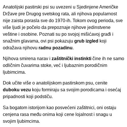
Anatolijski pastirski psi su uvezeni u Sjedinjene Američke
Države pre Drugog svetskog rata, ali njihova popularnost
nije zaista porasla sve do 1970-ih. Tokom ovog perioda, sve
više ljudi je počelo da prepoznaje njihove jedinstvene
veštine i osobine. Poznati su po svojoj mišićavoj građi i
snažnim glavama, ovi psi pokazuju
grub izgled
koji
odražava njihovu
radnu pozadinu
.
Njihova smirena narav i
zaštitnički instinkti
čine ih ne samo
odličnim čuvarima stoke, već i ljubaznim porodičnim
ljubimcima.
Dok učite više o anatolijskom pastirskom psu, cenite
duboku vezu
koju formiraju sa svojim porodicama i osećaj
pripadnosti koji podstiču.
Sa bogatom istorijom kao posvećeni zaštitnici, oni ostaju
cenjena rasa među onima koji cene lojalnost i snagu u
svojim ljubimcima.