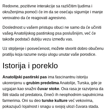
Redovne, pozitivne interakcije sa različitim ljudima i
okruženjima pomoći će im da se osećaju sigurnije i manje
verovatno da će reagovati agresivno.
Doslednost u vašem pristupu obuci ne samo da će učiniti
vašeg Anatolijskog pastirskog psa poslušnijim, već će
takođe podstaći dublju vezu između vas.
Uz strpljenje i posvećenost, možete stvoriti dobro obučenu
pratilju koja razume svoju ulogu unutar vaše porodice.
Istorija i poreklo
Anatolijski pastirski pas
ima fascinantnu istoriju
ukorenjenu u
grubim predelima
Anatolije, Turska, gde je
uzgajan kao snažni
čuvar stoke
. Ova rasa je razvijena da
štiti stada od predatora, čineći ih neophodnim saputnicima
farmerima. Oni su deo
turske kulture
već vekovima,
pokazujući lojalnost i snagu u svojoj ulozi čuvara stada.