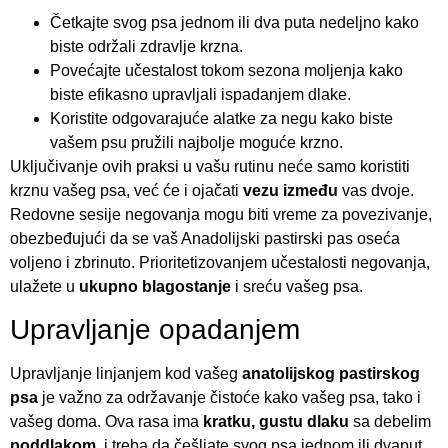
Četkajte svog psa jednom ili dva puta nedeljno kako
biste održali zdravlje krzna.
Povećajte učestalost tokom sezona moljenja kako
biste efikasno upravljali ispadanjem dlake.
Koristite odgovarajuće alatke za negu kako biste
vašem psu pružili najbolje moguće krzno.
Uključivanje ovih praksi u vašu rutinu neće samo koristiti
krznu vašeg psa, već će i ojačati
vezu između
vas dvoje.
Redovne sesije negovanja mogu biti vreme za povezivanje,
obezbeđujući da se vaš Anadolijski pastirski pas oseća
voljeno i zbrinuto. Prioritetizovanjem učestalosti negovanja,
ulažete u
ukupno blagostanje
i sreću vašeg psa.
Upravljanje opadanjem
Upravljanje linjanjem kod vašeg
anatolijskog pastirskog
psa
je važno za održavanje čistoće kako vašeg psa, tako i
vašeg doma. Ova rasa ima
kratku, gustu dlaku
sa debelim
poddlakom
, i treba da češljate svog psa jednom ili dvaput