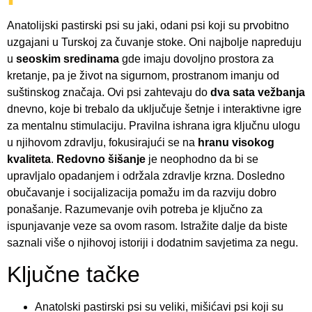
Anatolijski pastirski psi su jaki, odani psi koji su prvobitno
uzgajani u Turskoj za čuvanje stoke. Oni najbolje napreduju
u
seoskim sredinama
gde imaju dovoljno prostora za
kretanje, pa je život na sigurnom, prostranom imanju od
suštinskog značaja. Ovi psi zahtevaju do
dva sata vežbanja
dnevno, koje bi trebalo da uključuje šetnje i interaktivne igre
za mentalnu stimulaciju. Pravilna ishrana igra ključnu ulogu
u njihovom zdravlju, fokusirajući se na
hranu visokog
kvaliteta
.
Redovno šišanje
je neophodno da bi se
upravljalo opadanjem i održala zdravlje krzna. Dosledno
obučavanje i socijalizacija pomažu im da razviju dobro
ponašanje. Razumevanje ovih potreba je ključno za
ispunjavanje veze sa ovom rasom. Istražite dalje da biste
saznali više o njihovoj istoriji i dodatnim savjetima za negu.
Ključne tačke
Anatolski pastirski psi su veliki, mišićavi psi koji su