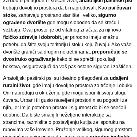
Za dobro prilagođen i srećan život,
anatolijski pastirski psi
trebaju dovoljno prostora da bi napredovali. Kao
psi čuvari
stoke
, zahtevaju prostrano stanište i veliko,
sigurno
ograđeno dvorište
gde mogu slobodno da se kreću i
vežbaju. Ovaj prostor je od vitalnog značaja za njihovo
fizičko zdravlje i dobrobit
, jer prirodno imaju snažnu
potrebu da štite svoju teritoriju i stoku koju čuvaju. Ako vaše
dvorište graniči sa drugim nekretninama,
preporučuje se
dvostruko ograđivanje
kako bi se sprečili pokušaji
bekstva, osiguravajući da vaš pas ostane siguran i zaštićen.
Anatolijski pastirski psi su idealno prilagođeni za
udaljeni
ruralni život
, gde imaju dovoljno prostora za trčanje i obuku.
Oni napreduju u okruženju gde mogu ispuniti svoju ulogu
čuvara. Urbani ili gusto naseljeni prostori nisu pogodni za
njih, jer im je potreban prostor i sigurnost da bi se osećali
udobno. Da biste smanjili neželjene interakcije sa
strancima, razmislite o postavljanju kutija za isporuku na
rubovima vaše imovine. Pružanje velikog, sigurnog prostora
omogućava ovim psima da izraze svoje
prirodne instinkte