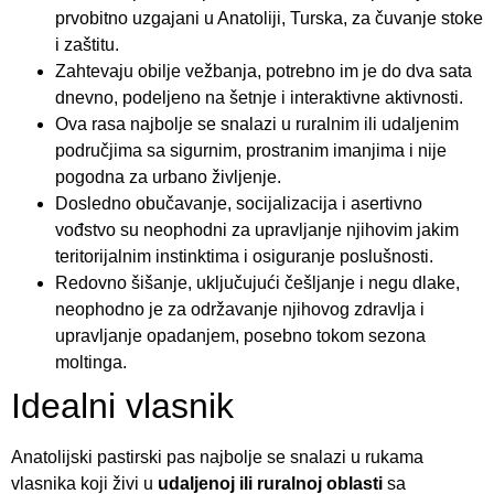
prvobitno uzgajani u Anatoliji, Turska, za čuvanje stoke
i zaštitu.
Zahtevaju obilje vežbanja, potrebno im je do dva sata
dnevno, podeljeno na šetnje i interaktivne aktivnosti.
Ova rasa najbolje se snalazi u ruralnim ili udaljenim
područjima sa sigurnim, prostranim imanjima i nije
pogodna za urbano življenje.
Dosledno obučavanje, socijalizacija i asertivno
vođstvo su neophodni za upravljanje njihovim jakim
teritorijalnim instinktima i osiguranje poslušnosti.
Redovno šišanje, uključujući češljanje i negu dlake,
neophodno je za održavanje njihovog zdravlja i
upravljanje opadanjem, posebno tokom sezona
moltinga.
Idealni vlasnik
Anatolijski pastirski pas najbolje se snalazi u rukama
vlasnika koji živi u
udaljenoj ili ruralnoj oblasti
sa