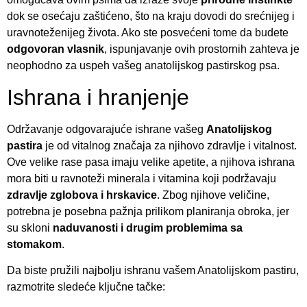
dok se osećaju zaštićeno, što na kraju dovodi do srećnijeg i
uravnoteženijeg života. Ako ste posvećeni tome da budete
odgovoran vlasnik
, ispunjavanje ovih prostornih zahteva je
neophodno za uspeh vašeg anatolijskog pastirskog psa.
Ishrana i hranjenje
Održavanje odgovarajuće ishrane vašeg
Anatolijskog
pastira
je od vitalnog značaja za njihovo zdravlje i vitalnost.
Ove velike rase pasa imaju velike apetite, a njihova ishrana
mora biti u ravnoteži minerala i vitamina koji podržavaju
zdravlje zglobova i hrskavice
. Zbog njihove veličine,
potrebna je posebna pažnja prilikom planiranja obroka, jer
su skloni
naduvanosti i drugim problemima sa
stomakom
.
Da biste pružili najbolju ishranu vašem Anatolijskom pastiru,
razmotrite sledeće ključne tačke: