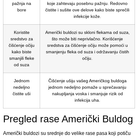
pažnja na
koje zahtevaju posebnu pažnju. Redovno
bore
čistite i sušite ove delove kako biste sprečili
infekcije kože.
Koristite
Američki buldozi su skloni flekama od suza,
sredstvo za
što može biti neprivlačno. Korišćenje
čišćenje očiju
sredstva za čišćenje očiju može pomoći u
kako biste
smanjenju fleka od suza i održavanju čistih
smanjili fleke
očiju.
od suza
Jednom
Čišćenje ušiju vašeg Američkog buldoga
nedeljno
jednom nedeljno pomaže u sprečavanju
čistite uši
nakupljanja voska i smanjuje rizik od
infekcija uha.
Pregled rase Američki Buldog
Američki buldozi su srednje do velike rase pasa koji potiču