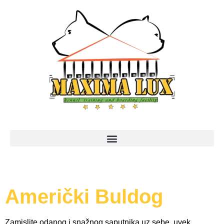
Američki Buldog
Zamislite odanog i snažnog saputnika uz sebe, uvek