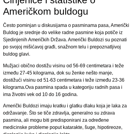
Činjenice i statistike o
Američkom buldogu
Često pominjan u diskusijama o pasminama pasa, Američki
Buldog je srednje do velike radne pasmine koja potiče iz
Sjedinjenih Američkih Država. Američki Buldozi su poznati
po svojoj mišićavoj građi, snažnom telu i prepoznatljivoj
buldog glavi.
Mužjaci obično dostižu visinu od 56-69 centimetara i teže
između 27-45 kilograma, dok su ženke nešto manje,
dostižući visinu od 51-63 centimetara i teže između 23-36
kilograma.Ova pasmina spada u kategoriju radnih pasa i
ima životni vek od 10 do 16 godina.
Američki Buldozi imaju kratku i glatku dlaku koja je laka za
održavanje. Što se tiče zdravlja, generalno su zdrava
pasmina, ali mogu biti predisponirani za određene
medicinske probleme poput katarakte, šuge, hipotireoze,