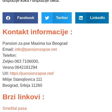
displazije kuka i displazije lakta.
Facebook
Twitter
LinkedIn
Kontakt informacije :
Pansion za pse Maxima lux Beograd
Email:
info@pansionzapse.net
Telefon:
Zeljko 063 7106000,
Vesna 0642181294
Url:
https://pansionzapse.net/
Milije Stanojlovica 111
Beograd
,
Srbija
11260
Brzi linkovi :
Smeštal pasa