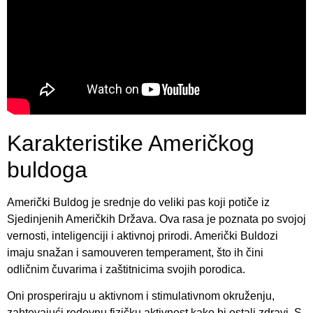
Karakteristike Američkog
buldoga
Američki Buldog je srednje do veliki pas koji potiče iz
Sjedinjenih Američkih Država. Ova rasa je poznata po svojoj
vernosti, inteligenciji i aktivnoj prirodi. Američki Buldozi
imaju snažan i samouveren temperament, što ih čini
odličnim čuvarima i zaštitnicima svojih porodica.
Oni prosperiraju u aktivnom i stimulativnom okruženju,
zahtevajući redovnu fizičku aktivnost kako bi ostali zdravi. S