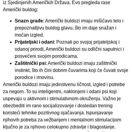
iz Sjedinjenih Američkih Država. Evo pregleda rase
Američki buldog:
Snazn građe
: Američki buldozi imaju mišićavo telo i
prepoznatljivu buldog glavu, što im daje snažan i
moćan izgled.
Prijateljski i odani
: Poznati po svojoj prijateljskoj i
odanoj prirodi, Američki buldozi su odlični saputnici i
posvećeni svojim porodicama.
Zaštitnički psi
: Američki buldozi imaju zaštitnički
instinkt, što ih čini dobrim čuvarima koji će čuvati svoje
porodice i imovinu.
Američki buldozi imaju jedinstvenu ličnost, izgled i potrebe
za negom. To su inteligentni, naklonjeni i odani psi koji
uspevaju u aktivnom i stimulativnom okruženju. Važno je
obezbediti im rano socijalizovanje i dosledan trening
koristeći tehnike pozitivnog ojačavanja. Ispunjavanje
njihovih potreba za vežbanjem i mentalnom stimulacijom
ključno je za njihovo celokupno zdravlje i blagostanje.