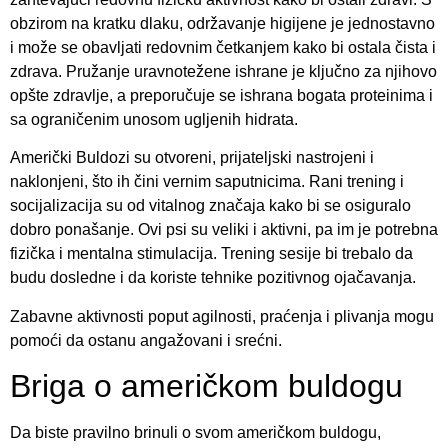
obzirom na kratku dlaku, održavanje higijene je jednostavno
i može se obavljati redovnim četkanjem kako bi ostala čista i
zdrava. Pružanje uravnotežene ishrane je ključno za njihovo
opšte zdravlje, a preporučuje se ishrana bogata proteinima i
sa ograničenim unosom ugljenih hidrata.
Američki Buldozi su otvoreni, prijateljski nastrojeni i
naklonjeni, što ih čini vernim saputnicima. Rani trening i
socijalizacija su od vitalnog značaja kako bi se osiguralo
dobro ponašanje. Ovi psi su veliki i aktivni, pa im je potrebna
fizička i mentalna stimulacija. Trening sesije bi trebalo da
budu dosledne i da koriste tehnike pozitivnog ojačavanja.
Zabavne aktivnosti poput agilnosti, praćenja i plivanja mogu
pomoći da ostanu angažovani i srećni.
Briga o američkom buldogu
Da biste pravilno brinuli o svom američkom buldogu,