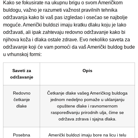
Kako se fokusirate na ukupnu brigu o svom Američkom
buldogu, važno je razumeti važnost pravilnih tehnika
održavanja kako bi vaš pas izgledao i osećao se najbolje
moguće. Američki buldozi imaju kratku dlaku koju je lako
održavati, ali ipak zahtevaju redovno održavanje kako bi
njihova koža i dlaka ostale zdrave. Evo nekoliko saveta za
održavanje koji će vam pomoći da vaš Američki buldog bude
u vrhunskoj formi:
Saveti za
Opis
održavanje
Redovno
Četkanje dlake vašeg Američkog buldoga
četkanje
jednom nedeljno pomaže u uklanjanju
dlake
opuštene dlake i ravnomernom
raspoređivanju prirodnih ulja, čime se
održava zdrava i sjajna dlaka.
Posebna
Američki buldozi imaju bore na licu i telu