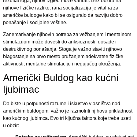
rezultat toga, njihov izgled može varirati. Bez obzira na
njihove fizičke razlike, rana socijalizacija je vitalna za
američke buldoge kako bi se osiguralo da razviju dobro
ponašanje i socijalne veštine.
Zanemarivanje njihovih potreba za vežbanjem i mentalnom
stimulacijom može dovesti do anksioznosti, dosade i
destruktivnog ponašanja. Stoga je važno staviti njihovo
blagostanje na prvo mesto pružanjem adekvatne fizičke
aktivnosti, mentalne stimulacije i negujućeg okruženja.
Američki Buldog kao kućni
ljubimac
Da biste u potpunosti razumeli iskustvo vlasništva nad
američkim buldogom, važno je razmotriti njihovu prikladnost
kao kućnog ljubimca. Evo tri ključna faktora koje treba uzeti
u obzir: