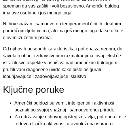
spreman da vas zaštiti i voli bezuslovno. Američki buldog
ima ove osobine i još mnogo toga.
Njihov snažan i samouveren temperament čini ih idealnim
porodičnim ljubimcima, ali ima još mnogo toga da se otkrije
o ovim izuzetnim psima.
Od njihovih posebnih karakteristika i potreba za negom, do
saveta o obuci i zdravstvenim razmatranjima, ovaj tekst će
istražiti sve aspekte vlasništva nad američkim buldogom i
pružiti vam dragocene uvide kako biste osigurali
ispunjavajuće i zadovoljavajuće iskustvo
Ključne poruke
Američki buldozi su verni, inteligentni i aktivni psi
poznati po svojoj snažnoj i samouverenoj prirodi.
Za održavanje njihovog opšteg zdravlja, potrebna im je
redovna fizička aktivnost, uravnotežena ishrana i