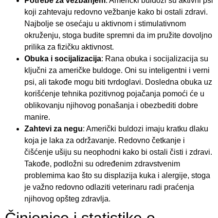
Potrebe za vežbanjem
: Američki buldozi su aktivni psi
koji zahtevaju redovno vežbanje kako bi ostali zdravi.
Najbolje se osećaju u aktivnom i stimulativnom
okruženju, stoga budite spremni da im pružite dovoljno
prilika za fizičku aktivnost.
Obuka i socijalizacija
: Rana obuka i socijalizacija su
ključni za američke buldoge. Oni su inteligentni i verni
psi, ali takođe mogu biti tvrdoglavi. Dosledna obuka uz
korišćenje tehnika pozitivnog pojačanja pomoći će u
oblikovanju njihovog ponašanja i obezbediti dobre
manire.
Zahtevi za negu
: Američki buldozi imaju kratku dlaku
koja je laka za održavanje. Redovno četkanje i
čišćenje ušiju su neophodni kako bi ostali čisti i zdravi.
Takođe, podložni su određenim zdravstvenim
problemima kao što su displazija kuka i alergije, stoga
je važno redovno odlaziti veterinaru radi praćenja
njihovog opšteg zdravlja.