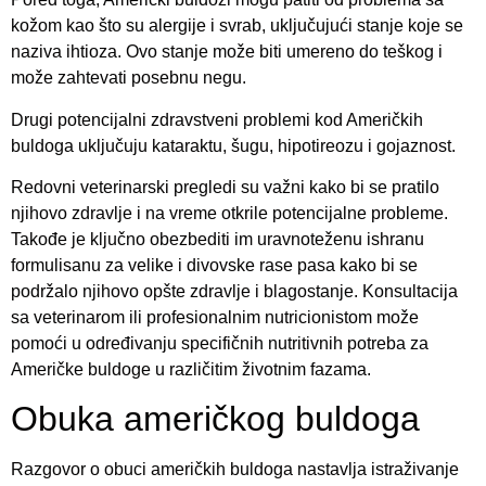
kožom kao što su alergije i svrab, uključujući stanje koje se
naziva ihtioza. Ovo stanje može biti umereno do teškog i
može zahtevati posebnu negu.
Drugi potencijalni zdravstveni problemi kod Američkih
buldoga uključuju kataraktu, šugu, hipotireozu i gojaznost.
Redovni veterinarski pregledi su važni kako bi se pratilo
njihovo zdravlje i na vreme otkrile potencijalne probleme.
Takođe je ključno obezbediti im uravnoteženu ishranu
formulisanu za velike i divovske rase pasa kako bi se
podržalo njihovo opšte zdravlje i blagostanje. Konsultacija
sa veterinarom ili profesionalnim nutricionistom može
pomoći u određivanju specifičnih nutritivnih potreba za
Američke buldoge u različitim životnim fazama.
Obuka američkog buldoga
Razgovor o obuci američkih buldoga nastavlja istraživanje