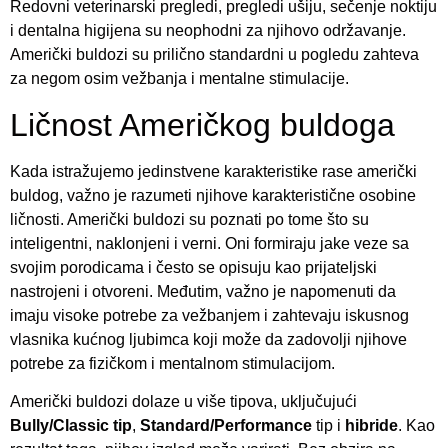
Redovni veterinarski pregledi, pregledi ušiju, sečenje noktiju
i dentalna higijena su neophodni za njihovo održavanje.
Američki buldozi su prilično standardni u pogledu zahteva
za negom osim vežbanja i mentalne stimulacije.
Ličnost Američkog buldoga
Kada istražujemo jedinstvene karakteristike rase američki
buldog, važno je razumeti njihove karakteristične osobine
ličnosti. Američki buldozi su poznati po tome što su
inteligentni, naklonjeni i verni. Oni formiraju jake veze sa
svojim porodicama i često se opisuju kao prijateljski
nastrojeni i otvoreni. Međutim, važno je napomenuti da
imaju visoke potrebe za vežbanjem i zahtevaju iskusnog
vlasnika kućnog ljubimca koji može da zadovolji njihove
potrebe za fizičkom i mentalnom stimulacijom.
Američki buldozi dolaze u više tipova, uključujući
Bully/Classic tip
,
Standard/Performance
tip i
hibride
. Kao