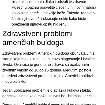
biste uklonili otpalu dlaku i održali je zdravom.
Posebnu pažnju posvetite čišćenju njihovih nabora
kako biste sprečili infekcije kože. Takođe, redovno
čistite njihove uši i skraćujte nokte kako biste
obezbedili njihovu opštu higijenu.
Zdravstveni problemi
američkih buldoga
Zdravstveni problemi Američkih buldoga obuhvataju niz
stanja koja mogu uticati na njihovo blagostanje i kvalitet
života. Ova rasa je generalno zdrava, sa očekivanim
životnim vekom od 10 do 16 godina. Međutim, postoje
određeni zdravstveni problemi kojima Američki buldozi
mogu biti skloni.
Jedan uobičajeni problem je displazija kukova i lakta,
genetsko stanje koje može izazvati bol, hromost i artritis.
Pored toga, Američki buldozi mogu patiti od problema sa