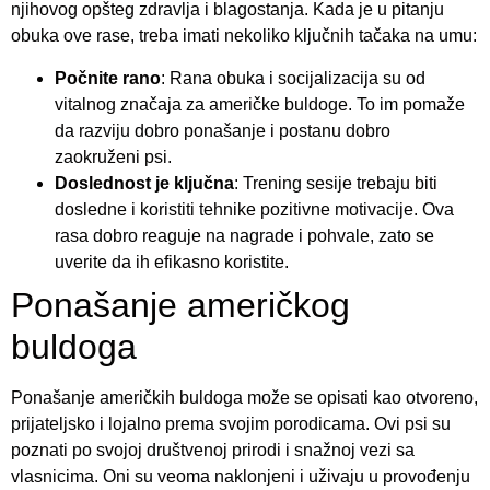
njihovog opšteg zdravlja i blagostanja. Kada je u pitanju
obuka ove rase, treba imati nekoliko ključnih tačaka na umu:
Počnite rano
: Rana obuka i socijalizacija su od
vitalnog značaja za američke buldoge. To im pomaže
da razviju dobro ponašanje i postanu dobro
zaokruženi psi.
Doslednost je ključna
: Trening sesije trebaju biti
dosledne i koristiti tehnike pozitivne motivacije. Ova
rasa dobro reaguje na nagrade i pohvale, zato se
uverite da ih efikasno koristite.
Ponašanje američkog
buldoga
Ponašanje američkih buldoga može se opisati kao otvoreno,
prijateljsko i lojalno prema svojim porodicama. Ovi psi su
poznati po svojoj društvenoj prirodi i snažnoj vezi sa
vlasnicima. Oni su veoma naklonjeni i uživaju u provođenju