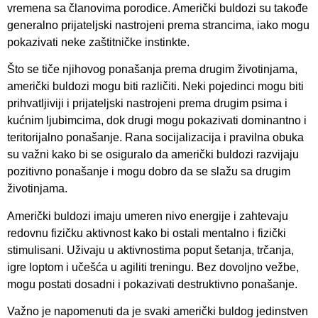
vremena sa članovima porodice. Američki buldozi su takođe
generalno prijateljski nastrojeni prema strancima, iako mogu
pokazivati neke zaštitničke instinkte.
Što se tiče njihovog ponašanja prema drugim životinjama,
američki buldozi mogu biti različiti. Neki pojedinci mogu biti
prihvatljiviji i prijateljski nastrojeni prema drugim psima i
kućnim ljubimcima, dok drugi mogu pokazivati dominantno i
teritorijalno ponašanje. Rana socijalizacija i pravilna obuka
su važni kako bi se osiguralo da američki buldozi razvijaju
pozitivno ponašanje i mogu dobro da se slažu sa drugim
životinjama.
Američki buldozi imaju umeren nivo energije i zahtevaju
redovnu fizičku aktivnost kako bi ostali mentalno i fizički
stimulisani. Uživaju u aktivnostima poput šetanja, trčanja,
igre loptom i učešća u agiliti treningu. Bez dovoljno vežbe,
mogu postati dosadni i pokazivati destruktivno ponašanje.
Važno je napomenuti da je svaki američki buldog jedinstven