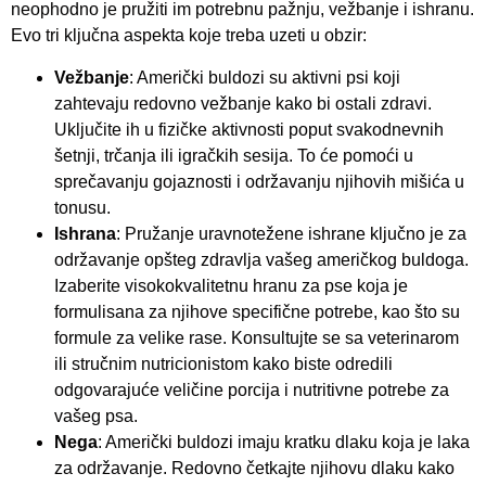
neophodno je pružiti im potrebnu pažnju, vežbanje i ishranu.
Evo tri ključna aspekta koje treba uzeti u obzir:
Vežbanje
: Američki buldozi su aktivni psi koji
zahtevaju redovno vežbanje kako bi ostali zdravi.
Uključite ih u fizičke aktivnosti poput svakodnevnih
šetnji, trčanja ili igračkih sesija. To će pomoći u
sprečavanju gojaznosti i održavanju njihovih mišića u
tonusu.
Ishrana
: Pružanje uravnotežene ishrane ključno je za
održavanje opšteg zdravlja vašeg američkog buldoga.
Izaberite visokokvalitetnu hranu za pse koja je
formulisana za njihove specifične potrebe, kao što su
formule za velike rase. Konsultujte se sa veterinarom
ili stručnim nutricionistom kako biste odredili
odgovarajuće veličine porcija i nutritivne potrebe za
vašeg psa.
Nega
: Američki buldozi imaju kratku dlaku koja je laka
za održavanje. Redovno četkajte njihovu dlaku kako