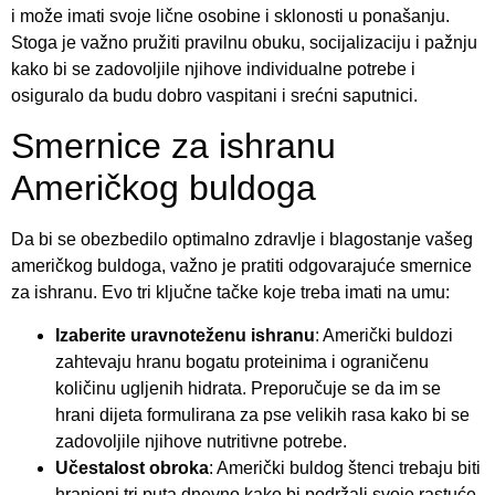
i može imati svoje lične osobine i sklonosti u ponašanju.
Stoga je važno pružiti pravilnu obuku, socijalizaciju i pažnju
kako bi se zadovoljile njihove individualne potrebe i
osiguralo da budu dobro vaspitani i srećni saputnici.
Smernice za ishranu
Američkog buldoga
Da bi se obezbedilo optimalno zdravlje i blagostanje vašeg
američkog buldoga, važno je pratiti odgovarajuće smernice
za ishranu. Evo tri ključne tačke koje treba imati na umu:
Izaberite uravnoteženu ishranu
: Američki buldozi
zahtevaju hranu bogatu proteinima i ograničenu
količinu ugljenih hidrata. Preporučuje se da im se
hrani dijeta formulirana za pse velikih rasa kako bi se
zadovoljile njihove nutritivne potrebe.
Učestalost obroka
: Američki buldog štenci trebaju biti
hranjeni tri puta dnevno kako bi podržali svoje rastuće