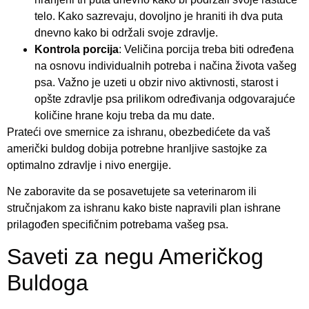
telo. Kako sazrevaju, dovoljno je hraniti ih dva puta
dnevno kako bi održali svoje zdravlje.
Kontrola porcija
: Veličina porcija treba biti određena
na osnovu individualnih potreba i načina života vašeg
psa. Važno je uzeti u obzir nivo aktivnosti, starost i
opšte zdravlje psa prilikom određivanja odgovarajuće
količine hrane koju treba da mu date.
Prateći ove smernice za ishranu, obezbedićete da vaš
američki buldog dobija potrebne hranljive sastojke za
optimalno zdravlje i nivo energije.
Ne zaboravite da se posavetujete sa veterinarom ili
stručnjakom za ishranu kako biste napravili plan ishrane
prilagođen specifičnim potrebama vašeg psa.
Saveti za negu Američkog
Buldoga