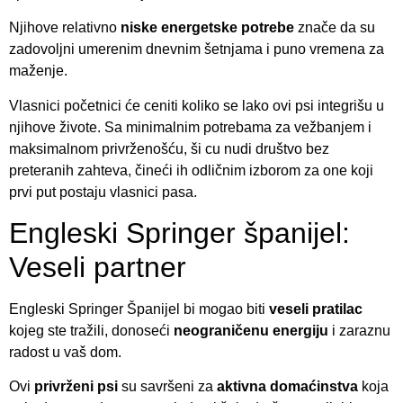
Njihove relativno
niske energetske potrebe
znače da su
zadovoljni umerenim dnevnim šetnjama i puno vremena za
maženje.
Vlasnici početnici će ceniti koliko se lako ovi psi integrišu u
njihove živote. Sa minimalnim potrebama za vežbanjem i
maksimalnom privrženošću, ši cu nudi društvo bez
preteranih zahteva, čineći ih odličnim izborom za one koji
prvi put postaju vlasnici pasa.
Engleski Springer španijel:
Veseli partner
Engleski Springer Španijel bi mogao biti
veseli pratilac
kojeg ste tražili, donoseći
neograničenu energiju
i zaraznu
radost u vaš dom.
Ovi
privrženi psi
su savršeni za
aktivna domaćinstva
koja