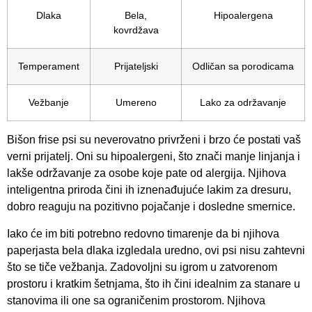
Dlaka
Bela,
Hipoalergena
kovrdžava
Temperament
Prijateljski
Odličan sa porodicama
Vežbanje
Umereno
Lako za održavanje
Bišon frise psi su neverovatno privrženi i brzo će postati vaš
verni prijatelj. Oni su hipoalergeni, što znači manje linjanja i
lakše održavanje za osobe koje pate od alergija. Njihova
inteligentna priroda čini ih iznenađujuće lakim za dresuru,
dobro reaguju na pozitivno pojačanje i dosledne smernice.
Iako će im biti potrebno redovno timarenje da bi njihova
paperjasta bela dlaka izgledala uredno, ovi psi nisu zahtevni
što se tiče vežbanja. Zadovoljni su igrom u zatvorenom
prostoru i kratkim šetnjama, što ih čini idealnim za stanare u
stanovima ili one sa ograničenim prostorom. Njihova