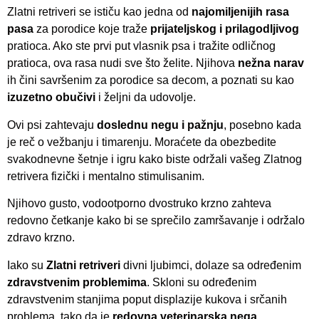
Zlatni retriveri se ističu kao jedna od
najomiljenijih rasa
pasa
za porodice koje traže
prijateljskog i prilagodljivog
pratioca. Ako ste prvi put vlasnik psa i tražite odličnog
pratioca, ova rasa nudi sve što želite. Njihova
nežna narav
ih čini savršenim za porodice sa decom, a poznati su kao
izuzetno obučivi
i željni da udovolje.
Ovi psi zahtevaju
doslednu negu i pažnju
, posebno kada
je reč o vežbanju i timarenju. Moraćete da obezbedite
svakodnevne šetnje i igru kako biste održali vašeg Zlatnog
retrivera fizički i mentalno stimulisanim.
Njihovo gusto, vodootporno dvostruko krzno zahteva
redovno četkanje kako bi se sprečilo zamršavanje i održalo
zdravo krzno.
Iako su
Zlatni retriveri
divni ljubimci, dolaze sa određenim
zdravstvenim problemima
. Skloni su određenim
zdravstvenim stanjima poput displazije kukova i srčanih
problema, tako da je
redovna veterinarska nega