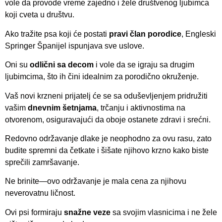
vole da provode vreme zajedno i žele društvenog ljubimca
koji cveta u društvu.
Ako tražite psa koji će postati
pravi član porodice
, Engleski
Springer Španijel ispunjava sve uslove.
Oni su
odlični sa decom
i vole da se igraju sa drugim
ljubimcima, što ih čini idealnim za porodično okruženje.
Vaš novi krzneni prijatelj će se sa oduševljenjem pridružiti
vašim
dnevnim šetnjama
, trčanju i aktivnostima na
otvorenom, osiguravajući da oboje ostanete zdravi i srećni.
Redovno održavanje dlake je neophodno za ovu rasu, zato
budite spremni da četkate i šišate njihovo krzno kako biste
sprečili zamršavanje.
Ne brinite—ovo održavanje je mala cena za njihovu
neverovatnu ličnost.
Ovi psi formiraju
snažne veze
sa svojim vlasnicima i ne žele