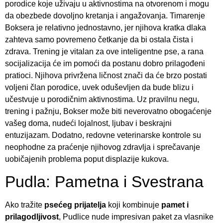
porodice koje uživaju u aktivnostima na otvorenom i mogu
da obezbede dovoljno kretanja i angažovanja. Timarenje
Boksera je relativno jednostavno, jer njihova kratka dlaka
zahteva samo povremeno četkanje da bi ostala čista i
zdrava. Trening je vitalan za ove inteligentne pse, a rana
socijalizacija će im pomoći da postanu dobro prilagođeni
pratioci. Njihova privržena ličnost znači da će brzo postati
voljeni član porodice, uvek oduševljen da bude blizu i
učestvuje u porodičnim aktivnostima. Uz pravilnu negu,
trening i pažnju, Bokser može biti neverovatno obogaćenje
vašeg doma, nudeći lojalnost, ljubav i beskrajni
entuzijazam. Dodatno, redovne veterinarske kontrole su
neophodne za praćenje njihovog zdravlja i sprečavanje
uobičajenih problema poput displazije kukova.
Pudla: Pametna i Svestrana
Ako tražite
psećeg prijatelja
koji kombinuje
pamet i
prilagodljivost
, Pudlice nude impresivan paket za vlasnike