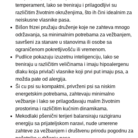
temperament, lako se treniraju i prilagodljivi su
različitim životnim okruženjima, što ih čini idealnim za
neiskusne vlasnike pasa.
Bišon frizei pružaju druženje koje ne zahteva mnogo
održavanja, sa minimalnim potrebama za vežbanjem,
savršeni za stanare u stanovima ili osobe sa
ograničenom pokretljivošću ili vremenom.
Pudlice pokazuju izuzetnu inteligenciju, lako se
treniraju u različitim veličinama i imaju hipoalergenu
dlaku koja privlači vlasnike koji prvi put imaju psa, a
možda pate od alergija.
Ši cu psi su kompaktni, privrženi psi sa niskim
energetskim potrebama, zahtevaju minimalno
vežbanje i lako se prilagođavaju malim životnim
prostorima i različitim kućnim dinamikama.
Mekodlaki pšenični terijeri balansiraju razigiranu
energiju sa prijateljskom naravi, nude umerene
zahteve za vežbanjem i društvenu prirodu pogodnu za