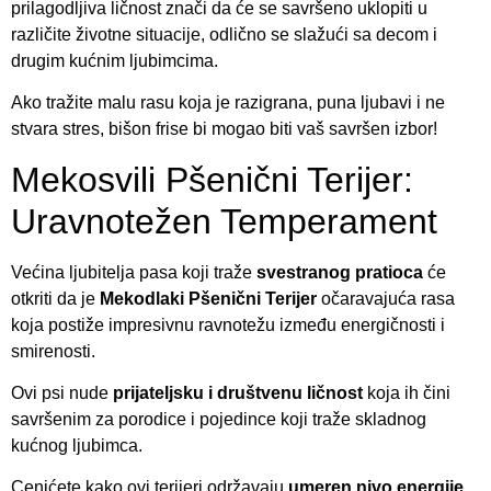
prilagodljiva ličnost znači da će se savršeno uklopiti u
različite životne situacije, odlično se slažući sa decom i
drugim kućnim ljubimcima.
Ako tražite malu rasu koja je razigrana, puna ljubavi i ne
stvara stres, bišon frise bi mogao biti vaš savršen izbor!
Mekosvili Pšenični Terijer:
Uravnotežen Temperament
Većina ljubitelja pasa koji traže
svestranog pratioca
će
otkriti da je
Mekodlaki Pšenični Terijer
očaravajuća rasa
koja postiže impresivnu ravnotežu između energičnosti i
smirenosti.
Ovi psi nude
prijateljsku i društvenu ličnost
koja ih čini
savršenim za porodice i pojedince koji traže skladnog
kućnog ljubimca.
Cenićete kako ovi terijeri održavaju
umeren nivo energije
,