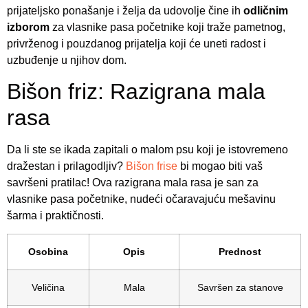
prijateljsko ponašanje i želja da udovolje čine ih
odličnim
izborom
za vlasnike pasa početnike koji traže pametnog,
privrženog i pouzdanog prijatelja koji će uneti radost i
uzbuđenje u njihov dom.
Bišon friz: Razigrana mala
rasa
Da li ste se ikada zapitali o malom psu koji je istovremeno
dražestan i prilagodljiv?
Bišon frise
bi mogao biti vaš
savršeni pratilac! Ova razigrana mala rasa je san za
vlasnike pasa početnike, nudeći očaravajuću mešavinu
šarma i praktičnosti.
Osobina
Opis
Prednost
Veličina
Mala
Savršen za stanove