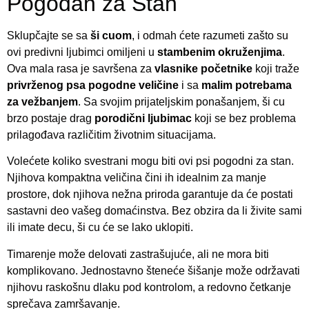
Pogodan za Stan
Sklupčajte se sa
ši cuom
, i odmah ćete razumeti zašto su
ovi predivni ljubimci omiljeni u
stambenim okruženjima
.
Ova mala rasa je savršena za
vlasnike početnike
koji traže
privrženog psa
pogodne veličine
i sa
malim potrebama
za vežbanjem
. Sa svojim prijateljskim ponašanjem, ši cu
brzo postaje drag
porodični ljubimac
koji se bez problema
prilagođava različitim životnim situacijama.
Volećete koliko svestrani mogu biti ovi psi pogodni za stan.
Njihova kompaktna veličina čini ih idealnim za manje
prostore, dok njihova nežna priroda garantuje da će postati
sastavni deo vašeg domaćinstva. Bez obzira da li živite sami
ili imate decu, ši cu će se lako uklopiti.
Timarenje može delovati zastrašujuće, ali ne mora biti
komplikovano. Jednostavno štenećе šišanje može održavati
njihovu raskošnu dlaku pod kontrolom, a redovno četkanje
sprečava zamršavanje.