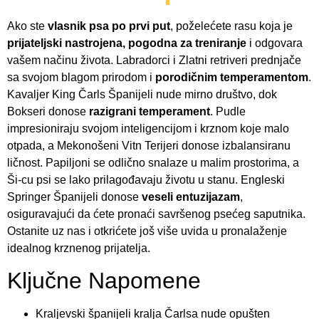
Ako ste
vlasnik psa po prvi put
, poželećete rasu koja je
prijateljski nastrojena, pogodna za treniranje
i odgovara
vašem načinu života. Labradorci i Zlatni retriveri prednjače
sa svojom blagom prirodom i
porodičnim temperamentom
.
Kavaljer King Čarls Španijeli nude mirno društvo, dok
Bokseri donose
razigrani temperament
. Pudle
impresioniraju svojom inteligencijom i krznom koje malo
otpada, a Mekonošeni Vitn Terijeri donose izbalansiranu
ličnost. Papiljoni se odlično snalaze u malim prostorima, a
Ši-cu psi se lako prilagođavaju životu u stanu. Engleski
Springer Španijeli donose
veseli entuzijazam
,
osiguravajući da ćete pronaći savršenog psećeg saputnika.
Ostanite uz nas i otkrićete još više uvida u pronalaženje
idealnog krznenog prijatelja.
Ključne Napomene
Kraljevski španijeli kralja Čarlsa nude opušten