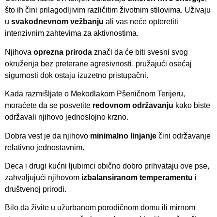
što ih čini prilagodljivim različitim životnim stilovima. Uživaju
u
svakodnevnom vežbanju
ali vas neće opteretiti
intenzivnim zahtevima za aktivnostima.
Njihova
oprezna priroda
znači da će biti svesni svog
okruženja bez preterane agresivnosti, pružajući osećaj
sigurnosti dok ostaju izuzetno pristupačni.
Kada razmišljate o Mekodlakom Pšeničnom Terijeru,
moraćete da se posvetite
redovnom održavanju
kako biste
održavali njihovo jednoslojno krzno.
Dobra vest je da njihovo
minimalno linjanje
čini održavanje
relativno jednostavnim.
Deca i drugi kućni ljubimci obično dobro prihvataju ove pse,
zahvaljujući njihovom
izbalansiranom temperamentu
i
društvenoj prirodi.
Bilo da živite u užurbanom porodičnom domu ili mirnom