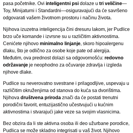
pasa početnike. Ovi
inteligentni psi
dolaze u
tri veličine
—
Toy, Minijaturni i Standardni—osiguravajući da će savršeno
odgovarati vašem životnom prostoru i načinu života.
Njihova izuzetna inteligencija čini dresuru lakom, jer Pudlice
brzo uče komande i izvrsne su u različitim aktivnostima.
Cenićete njihovo
minimalno linjanje
, skoro hipoalergenu
dlaku, što je odlično za osobe koje pate od alergija.
Međutim, ova prednost dolazi sa odgovornošću:
redovno
održavanje
je neophodno za očuvanje zdravlja i izgleda
njihove dlake.
Pudlice su neverovatno svestrane i prilagodljive, uspevaju u
različitim okruženjima od stanova do kuća sa dvorištima.
Njihova
društvena priroda
znači da će postati trenutni
porodični favorit, entuzijastično učestvujući u kućnim
aktivnostima i stvarajući jake veze sa svojim vlasnicima.
Bez obzira da li ste aktivna osoba ili deo užurbane porodice,
Pudlica se može skladno integrisati u vaš život. Njihovo