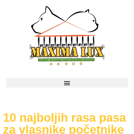
10 najboljih rasa pasa
za vlasnike početnike