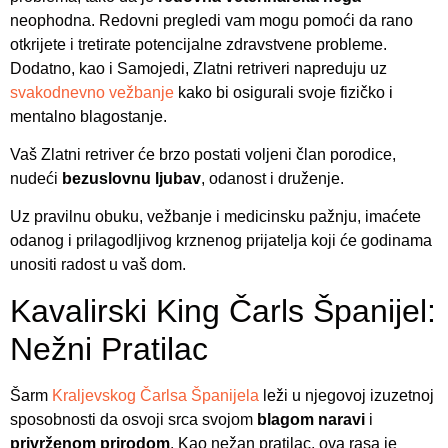
neophodna. Redovni pregledi vam mogu pomoći da rano
otkrijete i tretirate potencijalne zdravstvene probleme.
Dodatno, kao i Samojedi, Zlatni retriveri napreduju uz
svakodnevno vežbanje
kako bi osigurali svoje fizičko i
mentalno blagostanje.
Vaš Zlatni retriver će brzo postati voljeni član porodice,
nudeći
bezuslovnu ljubav
, odanost i druženje.
Uz pravilnu obuku, vežbanje i medicinsku pažnju, imaćete
odanog i prilagodljivog krznenog prijatelja koji će godinama
unositi radost u vaš dom.
Kavalirski King Čarls Španijel:
Nežni Pratilac
Šarm
Kraljevskog Čarlsa Španijela
leži u njegovoj izuzetnoj
sposobnosti da osvoji srca svojom
blagom naravi
i
privrženom prirodom
. Kao nežan pratilac, ova rasa je