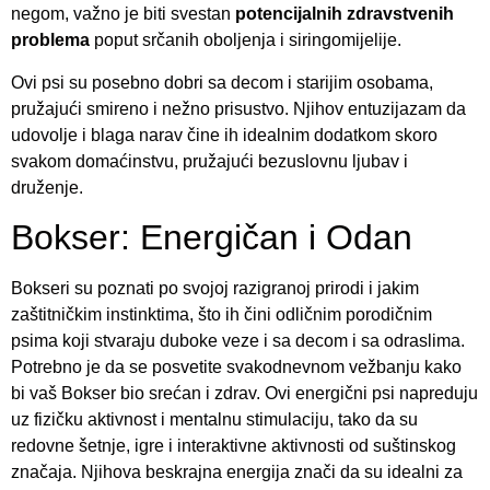
negom, važno je biti svestan
potencijalnih zdravstvenih
problema
poput srčanih oboljenja i siringomijelije.
Ovi psi su posebno dobri sa decom i starijim osobama,
pružajući smireno i nežno prisustvo. Njihov entuzijazam da
udovolje i blaga narav čine ih idealnim dodatkom skoro
svakom domaćinstvu, pružajući bezuslovnu ljubav i
druženje.
Bokser: Energičan i Odan
Bokseri su poznati po svojoj razigranoj prirodi i jakim
zaštitničkim instinktima, što ih čini odličnim porodičnim
psima koji stvaraju duboke veze i sa decom i sa odraslima.
Potrebno je da se posvetite svakodnevnom vežbanju kako
bi vaš Bokser bio srećan i zdrav. Ovi energični psi napreduju
uz fizičku aktivnost i mentalnu stimulaciju, tako da su
redovne šetnje, igre i interaktivne aktivnosti od suštinskog
značaja. Njihova beskrajna energija znači da su idealni za