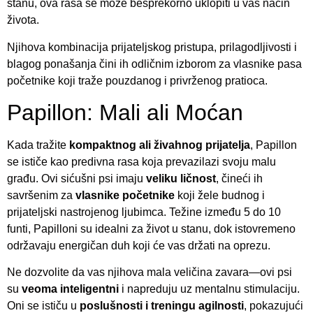
stanu, ova rasa se može besprekorno uklopiti u vaš način
života.
Njihova kombinacija prijateljskog pristupa, prilagodljivosti i
blagog ponašanja čini ih odličnim izborom za vlasnike pasa
početnike koji traže pouzdanog i privrženog pratioca.
Papillon: Mali ali Moćan
Kada tražite
kompaktnog ali živahnog prijatelja
, Papillon
se ističe kao predivna rasa koja prevazilazi svoju malu
građu. Ovi sićušni psi imaju
veliku ličnost
, čineći ih
savršenim za
vlasnike početnike
koji žele budnog i
prijateljski nastrojenog ljubimca. Težine između 5 do 10
funti, Papilloni su idealni za život u stanu, dok istovremeno
održavaju energičan duh koji će vas držati na oprezu.
Ne dozvolite da vas njihova mala veličina zavara—ovi psi
su
veoma inteligentni
i napreduju uz mentalnu stimulaciju.
Oni se ističu u
poslušnosti i treningu agilnosti
, pokazujući