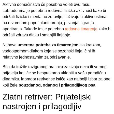
Aktivna domaćinstva će posebno voleti ovu rasu.
Labradorima je potrebna redovna fizička aktivnost kako bi
održali fizičko i mentalno zdravlje, i uživaju u aktivnostima
na otvorenom poput planinarenja, plivanja i igranja
aportiranja. Takođe im je potrebno
redovno timarenje
kako bi
održali zdravu dlaku i smanjili linjanje.
Njihova
umerena potreba za timarenjem
, sa kratkom,
vodootpornom dlakom koja se sezonski linja, čini ih
relativno jednostavnim za održavanje.
Bilo da tražite razigranog pratioca za svoju decu ili vernog
prijatelja koji će se besprekorno uklopiti u vašu porodičnu
dinamiku, labrador retriver se ističe kao najbolji izbor za one
koji žele
pouzdanog, odanog i prilagodljivog psa
.
Zlatni retriver: Prijateljski
nastrojen i prilagodljiv