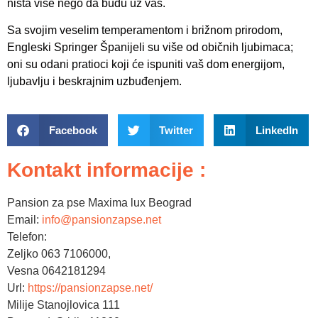
ništa više nego da budu uz vas.
Sa svojim veselim temperamentom i brižnom prirodom,
Engleski Springer Španijeli su više od običnih ljubimaca;
oni su odani pratioci koji će ispuniti vaš dom energijom,
ljubavlju i beskrajnim uzbuđenjem.
Facebook
Twitter
LinkedIn
Kontakt informacije :
Pansion za pse Maxima lux Beograd
Email:
info@pansionzapse.net
Telefon:
Zeljko 063 7106000,
Vesna 0642181294
Url:
https://pansionzapse.net/
Milije Stanojlovica 111