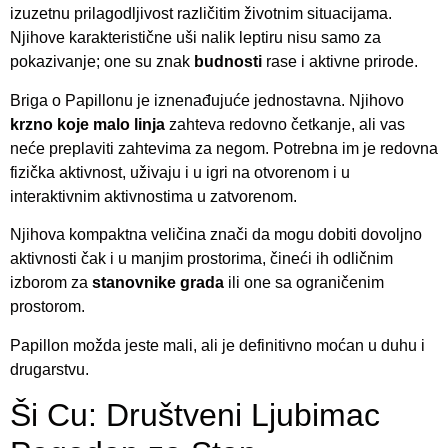
izuzetnu prilagodljivost različitim životnim situacijama.
Njihove karakteristične uši nalik leptiru nisu samo za
pokazivanje; one su znak
budnosti
rase i aktivne prirode.
Briga o Papillonu je iznenađujuće jednostavna. Njihovo
krzno koje malo linja
zahteva redovno četkanje, ali vas
neće preplaviti zahtevima za negom. Potrebna im je redovna
fizička aktivnost, uživaju i u igri na otvorenom i u
interaktivnim aktivnostima u zatvorenom.
Njihova kompaktna veličina znači da mogu dobiti dovoljno
aktivnosti čak i u manjim prostorima, čineći ih odličnim
izborom za
stanovnike grada
ili one sa ograničenim
prostorom.
Papillon možda jeste mali, ali je definitivno moćan u duhu i
drugarstvu.
Ši Cu: Društveni Ljubimac