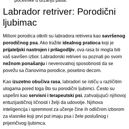
početnike u držanju pasa.
Labrador retriver: Porodični
ljubimac
Milioni porodica otkrili su labradora retrivera kao
savršenog
porodičnog psa
. Ako tražite
idealnog pratioca
koji je
prijateljski nastrojen i prilagodljiv
, ova rasa bi mogla biti
vaš savršen izbor. Labradorski retriveri su poznati po svom
nežnom ponašanju
i neverovatnoj sposobnosti da se
povežu sa članovima porodice, posebno decom.
Kao
izuzetno obučiva rasa
, labradori se ističu u različitim
ulogama pored toga što su porodični ljubimci. Često su
uspešni kao
servisni i terapeutski psi
, zahvaljujući njihovoj
entuzijastičnoj ličnosti i želji da udovolje. Njihova
inteligencija i spremnost za učenje čine ih odličnim izborom
za vlasnike koji prvi put imaju psa i žele poslušnog i
prijemčivog ljubimca.