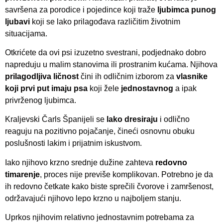
savršena za porodice i pojedince koji traže
ljubimca punog
ljubavi
koji se lako prilagođava različitim životnim
situacijama.
Otkrićete da ovi psi izuzetno svestrani, podjednako dobro
napreduju u malim stanovima ili prostranim kućama. Njihova
prilagodljiva ličnost
čini ih odličnim izborom za
vlasnike
koji prvi put imaju psa
koji žele
jednostavnog
a ipak
privrženog ljubimca.
Kraljevski Čarls Španijeli se
lako dresiraju
i odlično
reaguju na pozitivno pojačanje, čineći osnovnu obuku
poslušnosti lakim i prijatnim iskustvom.
Iako njihovo krzno srednje dužine zahteva
redovno
timarenje
, proces nije previše komplikovan. Potrebno je da
ih redovno četkate kako biste sprečili čvorove i zamršenost,
održavajući njihovo lepo krzno u najboljem stanju.
Uprkos njihovim relativno jednostavnim potrebama za